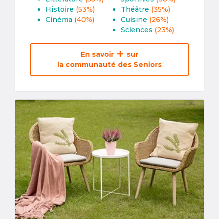
Histoire
(53%)
Théâtre
(35%)
Cinéma
(40%)
Cuisine
(26%)
Sciences
(23%)
En savoir
sur
la communauté des Seniors