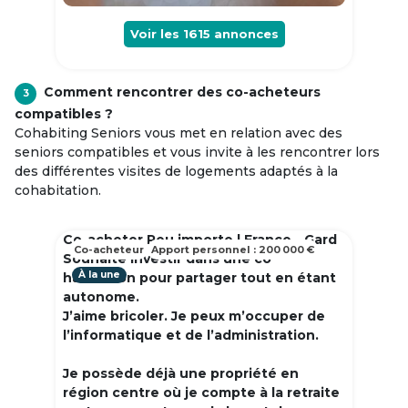
Voir les
1615
annonces
Comment rencontrer des co-acheteurs
3
compatibles ?
Cohabiting Seniors vous met en relation avec des
seniors compatibles et vous invite à les rencontrer lors
des différentes visites de logements adaptés à la
cohabitation.
Co-acheter Peu importe | France - Gard
Co-acheteur
Apport personnel : 200 000 €
Souhaite investir dans une co
À la une
habitation pour partager tout en étant
autonome.
J’aime bricoler. Je peux m’occuper de
l’informatique et de l’administration.
Je possède déjà une propriété en
région centre où je compte à la retraite