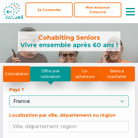
Mon annonce
Mon annonce
Se Connecter
Se Connecter
S'inscrire
S'inscrire
Accueil
Accueil
Cohabiting Seniors
Vivre ensemble après 60 ans !
Offre une
Co-
Biens à
Colocataires
colocation
acheteurs
coacheter
Pays ? 
Localisation par ville, département ou région
Ville, département, région