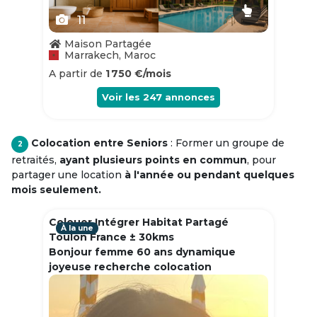
11
Maison Partagée
Marrakech, Maroc
A partir de
1 750 €/mois
Voir les
247
annonces
Colocation entre Seniors
: Former un groupe de
2
retraités,
ayant plusieurs points en commun
, pour
partager une location
à l'année ou pendant quelques
mois seulement.
Colouer Intégrer Habitat Partagé
À la une
Toulon France ± 30kms
Bonjour femme 60 ans dynamique
joyeuse recherche colocation