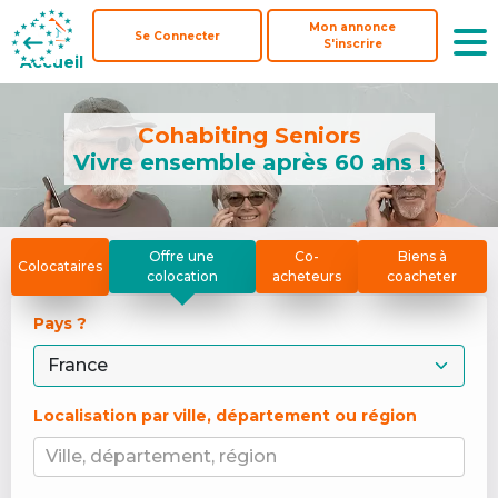
Mon annonce
Mon annonce
Se Connecter
Se Connecter
S'inscrire
S'inscrire
Accueil
Accueil
Cohabiting Seniors
Vivre ensemble après 60 ans !
Offre une
Co-
Biens à
Colocataires
colocation
acheteurs
coacheter
Pays ? 
Localisation par ville, département ou région
Ville, département, région