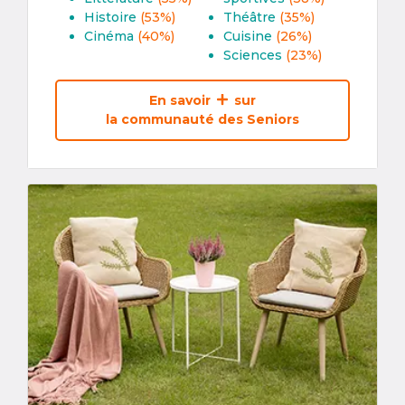
Histoire
(53%)
Théâtre
(35%)
Cinéma
(40%)
Cuisine
(26%)
Sciences
(23%)
En savoir
sur
la communauté des Seniors