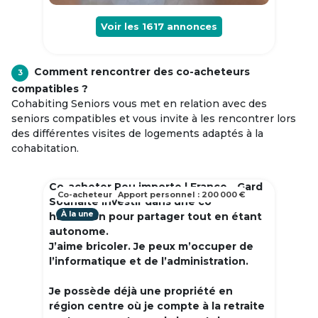
Voir les
1617
annonces
Comment rencontrer des co-acheteurs
3
compatibles ?
Cohabiting Seniors vous met en relation avec des
seniors compatibles et vous invite à les rencontrer lors
des différentes visites de logements adaptés à la
cohabitation.
Co-acheter Peu importe | France - Gard
Co-acheteur
Apport personnel : 200 000 €
Souhaite investir dans une co
À la une
habitation pour partager tout en étant
autonome.
J’aime bricoler. Je peux m’occuper de
l’informatique et de l’administration.
Je possède déjà une propriété en
région centre où je compte à la retraite