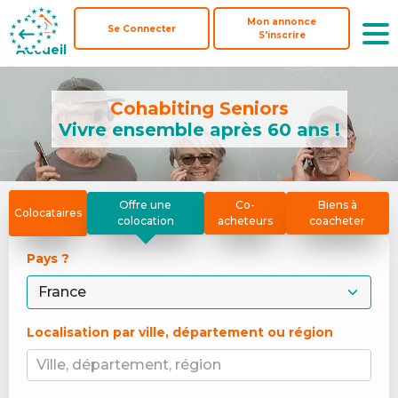
Mon annonce
Mon annonce
Se Connecter
Se Connecter
S'inscrire
S'inscrire
Accueil
Accueil
Cohabiting Seniors
Vivre ensemble après 60 ans !
Offre une
Co-
Biens à
Colocataires
colocation
acheteurs
coacheter
Pays ? 
Localisation par ville, département ou région
Ville, département, région