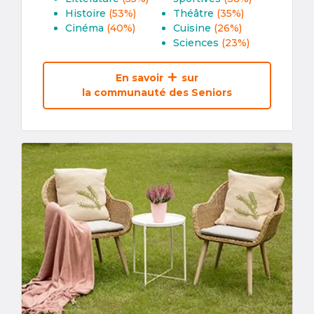
Histoire
(53%)
Théâtre
(35%)
Cinéma
(40%)
Cuisine
(26%)
Sciences
(23%)
En savoir
sur
la communauté des Seniors