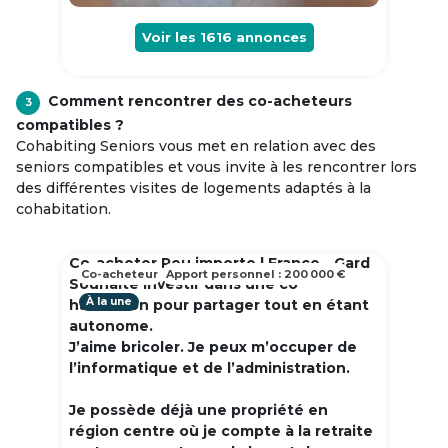
Voir les
1616
annonces
Comment rencontrer des co-acheteurs
3
compatibles ?
Cohabiting Seniors vous met en relation avec des
seniors compatibles et vous invite à les rencontrer lors
des différentes visites de logements adaptés à la
cohabitation.
Co-acheter Peu importe | France - Gard
Co-acheteur
Apport personnel : 200 000 €
Souhaite investir dans une co
À la une
habitation pour partager tout en étant
autonome.
J’aime bricoler. Je peux m’occuper de
l’informatique et de l’administration.
Je possède déjà une propriété en
région centre où je compte à la retraite