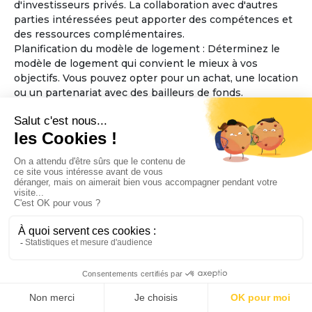
d'investisseurs privés. La collaboration avec d'autres
parties intéressées peut apporter des compétences et
des ressources complémentaires.
Planification du modèle de logement : Déterminez le
modèle de logement qui convient le mieux à vos
objectifs. Vous pouvez opter pour un achat, une location
ou un partenariat avec des bailleurs de fonds.
Considérez également la taille et l'aménagement des
espaces communs et des logements individuels, en
veillant à ce qu'ils soient accessibles aux personnes
âgées.
Élaboration des règles de fonctionnement : Définissez
les règles de fonctionnement de la maison partagée,
telles que les responsabilités financières, les tâches
ménagères, la prise de décisions collectives et les
politiques d'admission. Assurez-vous que ces règles
favorisent l'inclusion, le respect mutuel et la sécurité
des résidents.
Sélection de l'emplacement : Trouvez un emplacement
approprié pour la maison partagée, en tenant compte
de l'accessibilité aux services essentiels tels que les