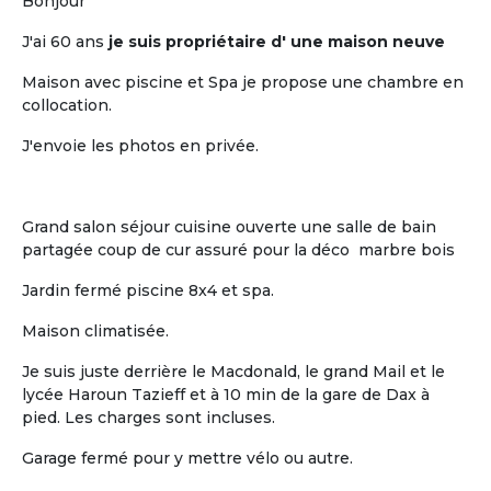
pour retraités
Bonjour
J'ai 60 ans
je suis propriétaire d' une maison neuve
Maison avec piscine et Spa je propose une chambre en
collocation.
J'envoie les photos en privée.
L'humain
Grand salon séjour cuisine ouverte une salle de bain
partagée coup de cur assuré pour la déco marbre bois
La vie « chez soi » de chaque retraité au
sein d'un habitat groupé à taille
Jardin fermé piscine 8x4 et spa.
humaine
Maison climatisée.
Je suis juste derrière le Macdonald, le grand Mail et le
lycée Haroun Tazieff et à 10 min de la gare de Dax à
pied. Les charges sont incluses.
Garage fermé pour y mettre vélo ou autre.