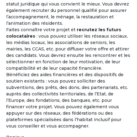
statut juridique qui vous convient le mieux. Vous devrez
également recruter du personnel qualifié pour assurer
l’accompagnement, le ménage, la restauration et
l’animation des résidents.
"Lors d'une journée rencontre, l'expérience de vie
Faites connaître votre projet et
recrutez les futurs
collective a été riche, chaleureuse et tolérante. Il faut
colocataires
: vous pouvez utiliser les réseaux sociaux,
en effet avoir l'expérience de cet affect naissant
les médias locaux, les associations de seniors, les
circulant pour être convaincu que c'est le bon choix
mairies, les CCAS, etc. pour diffuser votre offre et attirer
et que cela peut marcher."
des candidats. Vous devrez ensuite les rencontrer et les
sélectionner en fonction de leur motivation, de leur
compatibilité et de leur capacité financière.
Bénéficiez des aides financières et des dispositifs de
Précédent
Suivant
soutien existants : vous pouvez solliciter des
subventions, des prêts, des dons, des partenariats, etc.
auprès des collectivités territoriales, de l’Etat, de
Madeleine - 71 ans
l’Europe, des fondations, des banques, etc. pour
Projet co-achat
financer votre projet. Vous pouvez également vous
appuyer sur des réseaux, des fédérations ou des
plateformes spécialisées dans l’habitat inclusif pour
vous conseiller et vous accompagner.
Les avantages
de l'habitat coopératif