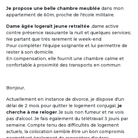
Je propose une belle chambre meublée
dans mon
appartement de 60m, proche de l'école militaire.
Les coûts moindres
Dame âgée logerait jeune retraitée
,dame active
Des coûts moins élevés que dans
contre présence rassurante la nuit et quelques services;
d'autres structures d'accueil
Ne partant que très rarement le week-end
traditionnelles
Pour compléter l'équipe soignante et lui permettre de
rester à son domicile.
En compensation, elle fournit une chambre calme et
confortable à proximité des transports en commun
M'inscrire et créer mon profil
Bonjour,
Actuellement en instance de divorce, je dispose d'un
délai de 2 mois pour quitter le logement conjugal,
je
cherche à me reloger
Je suis non fumeur et ne vois
pas d'alcool. Je fais également du télétravail 3 jours par
semaine. Compte tenu des difficultés de logement
actuels, la colocation semble être un bon compromis