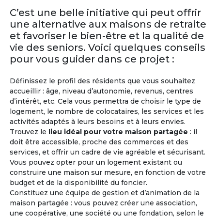
te
Retraite
Maroc
C’est une belle initiative qui peut offrir
une alternative aux maisons de retraite
 d’un climat avantageux toute
Un pays à proximité d
et favoriser le bien-être et la qualité de
0 jours d’ensoleillement par an.
bon vivre avec au mo
vie des seniors. Voici quelques conseils
te, où plusieurs nationalités se
l’année. Un véritab
aît dans les premiers rangs des
un peuple marocain 
pour vous guider dans ce projet :
on y passer sa retraite. D’ailleurs
Gastronomie marocain
également d’un système de
connus du pays, com
Définissez le profil des résidents que vous souhaitez
t. L’anglais est la deuxième
de poulet sans oubli
accueillir : âge, niveau d’autonomie, revenus, centres
e.
cornes de gazelle o
d’intérêt, etc. Cela vous permettra de choisir le type de
logement, le nombre de colocataires, les services et les
activités adaptés à leurs besoins et à leurs envies.
Trouvez le
lieu idéal pour votre maison partagée
: il
doit être accessible, proche des commerces et des
services, et offrir un cadre de vie agréable et sécurisant.
Vous pouvez opter pour un logement existant ou
construire une maison sur mesure, en fonction de votre
budget et de la disponibilité du foncier.
Constituez une équipe de gestion et d’animation de la
maison partagée : vous pouvez créer une association,
M'inscrire et créer mon profil
une coopérative, une société ou une fondation, selon le