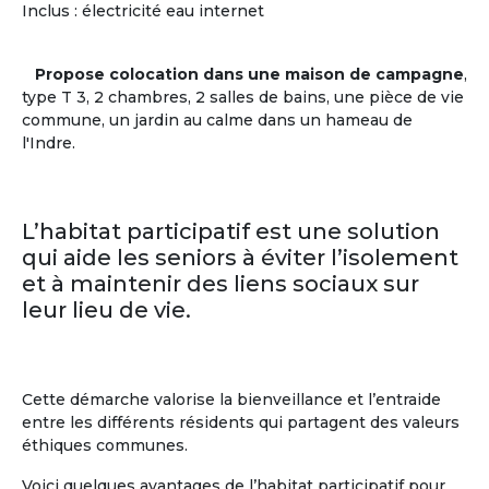
Centres d'intérêts des + de 60 ans
Inclus : électricité eau internet
Musique
(59%)
Pratiques
Littérature
(55%)
sportives
(38%)
Propose colocation dans une maison de campagne
,
Histoire
(53%)
Théâtre
(35%)
type T 3, 2 chambres, 2 salles de bains, une pièce de vie
Cinéma
(40%)
Cuisine
(26%)
commune, un jardin au calme dans un hameau de
Sciences
(23%)
l'Indre.
En savoir
sur
la communauté des Seniors
L’habitat participatif est une solution
qui aide les seniors à éviter l’isolement
et à maintenir des liens sociaux sur
leur lieu de vie.
Cette démarche valorise la bienveillance et l’entraide
entre les différents résidents qui partagent des valeurs
éthiques communes.
Voici quelques avantages de l’habitat participatif pour