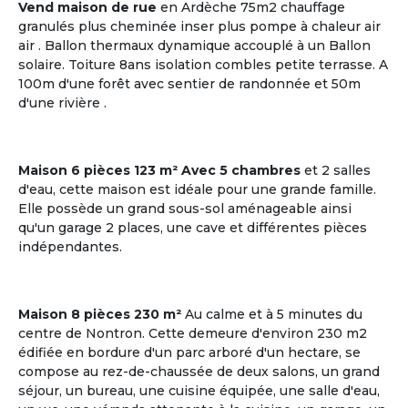
Vend maison de rue
en Ardèche 75m2 chauffage
granulés plus cheminée inser plus pompe à chaleur air
air . Ballon thermaux dynamique accouplé à un Ballon
solaire. Toiture 8ans isolation combles petite terrasse. A
20
4 co-acheteurs souhaitent venir visiter
100m d'une forêt avec sentier de randonnée et 50m
Plazac
d'une rivière .
Dordogne | Périgord
Maison
Maison 6 pièces 123 m² Avec 5 chambres
et 2 salles
Budget par coacheteur : 86,646 €
d'eau, cette maison est idéale pour une grande famille.
Elle possède un grand sous-sol aménageable ainsi
Plazac, Dordogne, Nouvelle-
qu'un garage 2 places, une cave et différentes pièces
Aquitaine
indépendantes.
Voir les
9
annonces
Maison 8 pièces 230 m²
Au calme et à 5 minutes du
centre de Nontron. Cette demeure d'environ 230 m2
édifiée en bordure d'un parc arboré d'un hectare, se
M'inscrire et créer mon profil
compose au rez-de-chaussée de deux salons, un grand
séjour, un bureau, une cuisine équipée, une salle d'eau,