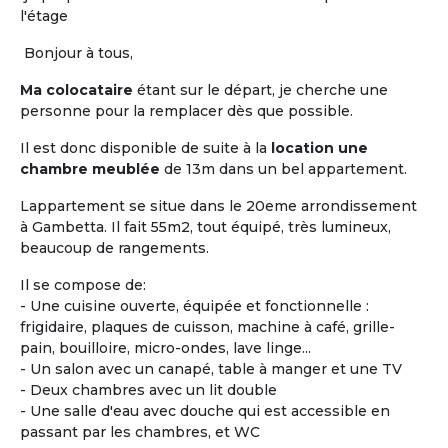
et la
maison de retraite.
Les locataires ou
l'étage
colocataires n'y sont pas « accueillis », ils sont
réellement chez eux.
L'habitat « Accompagné,
Bonjour à tous,
Partagé et inséré dans la vie locale »,
a pour
Ma colocataire
étant sur le départ, je cherche une
objectif principal de permettre de « vivre chez soi
personne pour la remplacer dès que possible.
sans être seul ».
Il est donc disponible de suite à la
location une
Vous êtes propriétaire d'un logement seniors ou
chambre meublée
de 13m dans un bel appartement.
gestionnaire d’une Maison Partagée existante ou
en cours, faites-vous connaître !
Lappartement se situe dans le 20eme arrondissement
à Gambetta. Il fait 55m2, tout équipé, très lumineux,
beaucoup de rangements.
Proposer une
Maison Partagée
Il se compose de:
- Une cuisine ouverte, équipée et fonctionnelle :
frigidaire, plaques de cuisson, machine à café, grille-
pain, bouilloire, micro-ondes, lave linge...
- Un salon avec un canapé, table à manger et une TV
- Deux chambres avec un lit double
- Une salle d'eau avec douche qui est accessible en
passant par les chambres, et WC