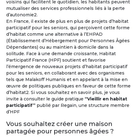
voisins qui facilitent le quotidien, les habitants peuvent
mutualiser des services professionnels liés à la perte
d’autonomie2.
Vivez l'expérience à l'étranger !
En France, il existe de plus en plus de projets d’habitat
participatif pour les seniors, qui perçoivent cette forme
Environ un million de retraités français vivent déjà à
d’habitat comme une alternative à l’EHPAD
l'étranger
et un senior sur trois souhaite prendre sa
(Établissement d’Hébergement pour Personnes Âgées
retraite hors de la France.
Dépendantes) ou au maintien à domicile dans la
solitude. Face à une demande croissante, Habitat
À l'année ou pour quelques mois...
Participatif France (HPF) soutient et favorise
l’émergence de nouveaux projets d’habitat participatif
pour les seniors, en collaborant avec des organismes
tels que Malakoff Humanis et en appelant à la mise en
œuvre de politiques publiques en faveur de cette forme
d’habitat2. Si vous souhaitez en savoir plus, je vous
invite à consulter le guide pratique
“Vieillir en habitat
participatif”
publié par Regain, une structure membre
d’HPF
Vous souhaitez créer une maison
partagée pour personnes âgées ?