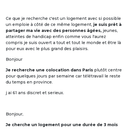
La mise en commun, entre cohabitants
retraités, de plusieurs moments de vie
quotidienne
Ce que je recherche c'est un logement avec si possible
un emploie à côté de ce même logement,
je suis prêt à
partager ma vie avec des personnes âgées,
jeunes,
atteintes de handicap enfin comme vous l'aurez
compris je suis ouvert a tout et tout le monde et être là
pour eux avec le plus grand des plaisirs.
Bonjour
Je recherche une colocation dans Paris
plutôt centre
pour quelques jours par semaine car télétravail le reste
du temps en province.
La participation à la décision
j ai 61 ans discret et serieux.
La participation à la décision pour tout
ce qui est mis en commun
Bonjour,
Je cherche un logement pour une durée de 3 mois