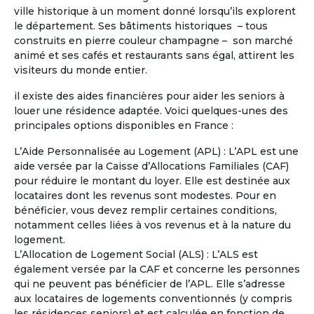
ville historique à un moment donné lorsqu’ils explorent
Je possède déjà une propriété en
le département. Ses bâtiments historiques – tous
région centre où je compte à la retraite
construits en pierre couleur champagne – son marché
partager mon temps la bas et dans une
animé et ses cafés et restaurants sans égal, attirent les
maison en Occitanie en co partage :
visiteurs du monde entier.
Hérault ou Gard ou Aude.
il existe des aides financières pour aider les seniors à
louer une résidence adaptée. Voici quelques-unes des
principales options disponibles en France :
L’Aide Personnalisée au Logement (APL) : L’APL est une
aide versée par la Caisse d’Allocations Familiales (CAF)
pour réduire le montant du loyer. Elle est destinée aux
locataires dont les revenus sont modestes. Pour en
bénéficier, vous devez remplir certaines conditions,
notamment celles liées à vos revenus et à la nature du
logement.
L’Allocation de Logement Social (ALS) : L’ALS est
également versée par la CAF et concerne les personnes
qui ne peuvent pas bénéficier de l’APL. Elle s’adresse
aux locataires de logements conventionnés (y compris
les résidences seniors) et est calculée en fonction de