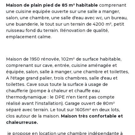
Maison de plain pied de 85 m² habitable
comprenant
une cuisine equipée ouverte sur une salle a manger,
salon, une chambre, une salle d'eau avec wc, un bureau,
une buanderie, le tout sur un terrain de 4200 m², petit
ruisseau fond du terrain. Rénovation de qualité,
emplacement calme.
Maison de 1950 rénovée, 102m² de surface habitable,
comprenant sur cave, entrée, cuisine aménagée et
Gestionnaire
équipée, salon, salle à manger, une chambre et toilettes,
ou Propriétaire d'une Maison
A l'étage grand palier, trois chambres, salle d'eau et
toilettes. Cave sous toute la surface à usage de
chaufferie (pompe à chaleur et chauffe eau
La Maison Partagée
, nouveau modèle de
l'Habitat
thermodynamique : le DPE n'en tient pas compte
Partagé Senior
, séduit de nombreux retraités ou
réalisé avant l'installation). Garage ouvert de 80m²
futurs retraités, qui aspirent à un mode de vie
séparé avec terrain. Le tout sur 1605m² en deux lots,
collectif où chacun a son rôle à jouer.
clos autour de la maison.
Maison très confortable et
chaleurreuse.
Le logement partagé pour seniors, habitat à taille
humaine, est une alternative entre la vie à domicile
je propose en location une chambre indépendante à