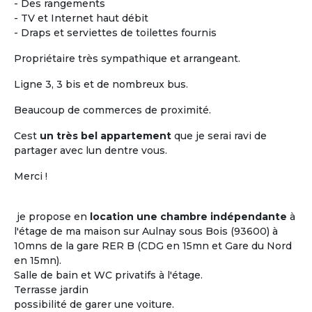
- Des rangements
- TV et Internet haut débit
- Draps et serviettes de toilettes fournis
Propriétaire très sympathique et arrangeant.
Ligne 3, 3 bis et de nombreux bus.
Beaucoup de commerces de proximité.
Cest
un très bel appartement
que je serai ravi de
Vivre ensemble dans un
partager avec lun dentre vous.
logement partagée
Merci !
Le plus difficile n'est pas de trouver un toit
où cohabiter entre seniors mais c'est de
je propose en
location une chambre indépendante
à
trouver
« les bonnes personnes » avec qui
l'étage de ma maison sur Aulnay sous Bois (93600) à
l'occuper...
10mns de la gare RER B (CDG en 15mn et Gare du Nord
Les clés d'un projet de colocation réussi
en 15mn).
entre seniors : avoir certains centres
Salle de bain et WC privatifs à l'étage.
d'intérêts en commun !
Terrasse jardin
possibilité de garer une voiture.