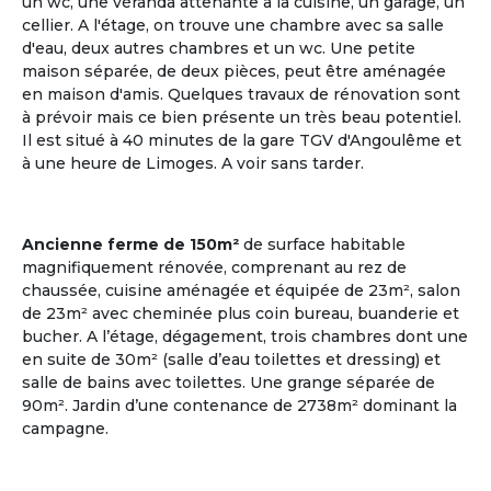
un wc, une véranda attenante à la cuisine, un garage, un
cellier. A l'étage, on trouve une chambre avec sa salle
d'eau, deux autres chambres et un wc. Une petite
maison séparée, de deux pièces, peut être aménagée
en maison d'amis. Quelques travaux de rénovation sont
à prévoir mais ce bien présente un très beau potentiel.
Il est situé à 40 minutes de la gare TGV d'Angoulême et
à une heure de Limoges. A voir sans tarder.
Plusieurs points en commun
ça matche entre nous !
Ancienne ferme de 150m²
de surface habitable
Communauté Lgbt Seniors
magnifiquement rénovée, comprenant au rez de
Les deux tiers des personnes âgées LGBT vivent
chaussée, cuisine aménagée et équipée de 23m², salon
seuls ; il existe très peu de structure d'accueil
de 23m² avec cheminée plus coin bureau, buanderie et
adaptée pour cette communauté.
bucher. A l’étage, dégagement, trois chambres dont une
en suite de 30m² (salle d’eau toilettes et dressing) et
Voir les annonces
salle de bains avec toilettes. Une grange séparée de
90m². Jardin d’une contenance de 2738m² dominant la
campagne.