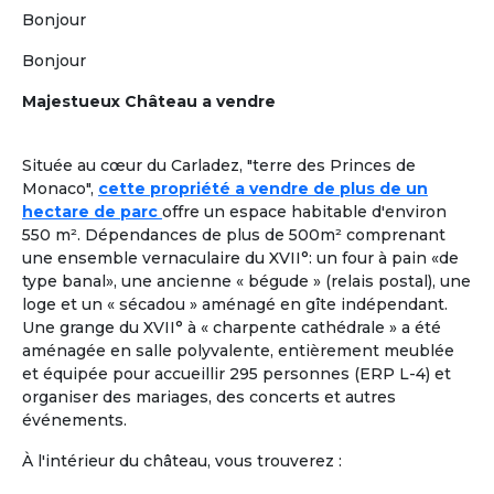
Plus de critères
Bonjour
Valider
Bonjour
Majestueux Château a vendre
Formules adaptées à la cohabitation
En France comme à l'étranger
Située au cœur du Carladez, "terre des Princes de
Location dans une Maison Partagée et Solidaire
à
1
Monaco",
cette propriété a vendre de plus de un
taille humaine ou
colocation chez un senior
, pour une
hectare de parc
offre un espace habitable d'environ
retraite paisible, en adoptant
un mode de vie collectif
550 m². Dépendances de plus de 500m² comprenant
ou chaque retraité a son rôle à jouer.
Les colocataires
une ensemble vernaculaire du XVII°: un four à pain «de
seniors n’y sont pas « accueillis », ils sont réellement
type banal», une ancienne « bégude » (relais postal), une
chez eux !
loge et un « sécadou » aménagé en gîte indépendant.
Une grange du XVII° à « charpente cathédrale » a été
À la une
Colocation Seniors Maison Partagée
aménagée en salle polyvalente, entièrement meublée
Marrakech Maroc
et équipée pour accueillir 295 personnes (ERP L-4) et
Et si votre retraite prenait une nouvelle
organiser des mariages, des concerts et autres
dimension, entre confort, rencontres et
événements.
douceur de vivre à Marrakech ? Ce
À l'intérieur du château, vous trouverez :
logement propose une colocation clé en
main, pensée pour des retraités expatriés