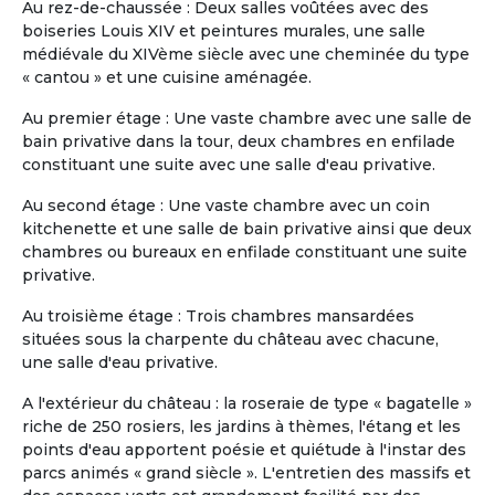
Au rez-de-chaussée : Deux salles voûtées avec des
souhaitant s’installer dans un
boiseries Louis XIV et peintures murales, une salle
environnement à la fois serein, sécurisé et
médiévale du XIVème siècle avec une cheminée du type
vivant, tout en conservant leur
« cantou » et une cuisine aménagée.
indépendance. L’appartement, spacieux et
entièrement meublé, offre : -4 chambres
Au premier étage : Une vaste chambre avec une salle de
(possibilité en solo ou en couple) -3 salles
bain privative dans la tour, deux chambres en enfilade
de bain -2 salons confortables -1 espace
constituant une suite avec une salle d'eau privative.
salle à manger -1 cuisine équipée -1 grande
terrasse avec jacuzzi Situé au sein d’une
Au second étage : Une vaste chambre avec un coin
résidence sécurisée 24h/24 et 7j/7,
kitchenette et une salle de bain privative ainsi que deux
l’environnement est calme, verdoyant et
chambres ou bureaux en enfilade constituant une suite
agréable à vivre. La résidence est
privative.
intergénérationnelle : vous y croiserez des
Au troisième étage : Trois chambres mansardées
familles, des jeunes actifs, des couples,
situées sous la charpente du château avec chacune,
des personnes seules ou encore d’autres
une salle d'eau privative.
r...
Slide 1 of 11
A l'extérieur du château : la roseraie de type « bagatelle »
riche de 250 rosiers, les jardins à thèmes, l'étang et les
points d'eau apportent poésie et quiétude à l'instar des
parcs animés « grand siècle ». L'entretien des massifs et