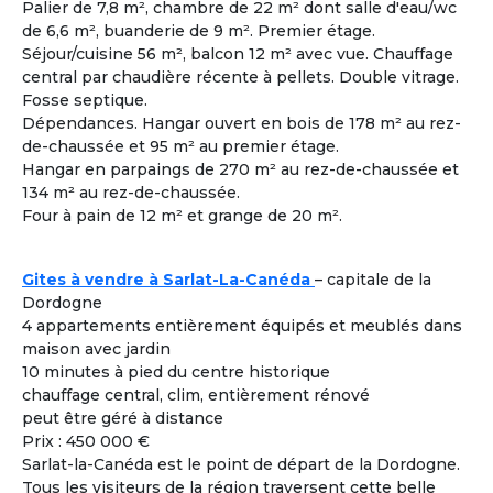
Palier de 7,8 m², chambre de 22 m² dont salle d'eau/wc
Femme
- 60
ans
de 6,6 m², buanderie de 9 m². Premier étage.
Toulon ± 30kms - France
Séjour/cuisine 56 m², balcon 12 m² avec vue. Chauffage
Colouer Intégrer Habitat Partagé
central par chaudière récente à pellets. Double vitrage.
Fosse septique.
Voir les
1617
annonces
Dépendances. Hangar ouvert en bois de 178 m² au rez-
de-chaussée et 95 m² au premier étage.
Hangar en parpaings de 270 m² au rez-de-chaussée et
Comment rencontrer des co-acheteurs
3
134 m² au rez-de-chaussée.
compatibles ?
Four à pain de 12 m² et grange de 20 m².
Cohabiting Seniors vous met en relation avec des
seniors compatibles et vous invite à les rencontrer lors
des différentes visites de logements adaptés à la
Gites à vendre à Sarlat-La-Canéda
– capitale de la
cohabitation.
Dordogne
4 appartements entièrement équipés et meublés dans
maison avec jardin
Co-acheter Peu importe | France - Gard
10 minutes à pied du centre historique
Co-acheteur
Apport personnel : 200 000 €
Souhaite investir dans une co
chauffage central, clim, entièrement rénové
À la une
habitation pour partager tout en étant
peut être géré à distance
autonome.
Prix : 450 000 €
J’aime bricoler. Je peux m’occuper de
Sarlat-la-Canéda est le point de départ de la Dordogne.
l’informatique et de l’administration.
Tous les visiteurs de la région traversent cette belle