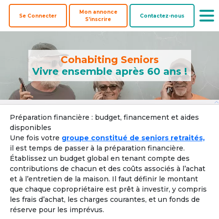
Mon annonce
Se Connecter
Contactez-nous
S'inscrire
Cohabiting Seniors
Vivre ensemble après 60 ans !
Offre une
Co-
Biens à
Préparation financière : budget, financement et aides
Colocataires
colocation
acheteurs
coacheter
disponibles
Une fois votre
groupe constitué de seniors retraités,
Pays ? 
il est temps de passer à la préparation financière.
Établissez un budget global en tenant compte des
contributions de chacun et des coûts associés à l’achat
et à l’entretien de la maison. Il faut définir le montant
Localisation par ville, département ou région
que chaque copropriétaire est prêt à investir, y compris
les frais d’achat, les charges courantes, et un fonds de
Ville, département, région
réserve pour les imprévus.