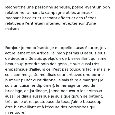
Recherche une personne sérieuse, posée, ayant un bon
relationnel, aimant la campagne et les animaux,
sachant bricoler et sachant effectuer des tâches
relatives à l'entretien intérieur et extérieur d'une
La gestion libre
maison.
La gestion libre de son rythme de vie, de
ses allées et venues, de ses invités
Bonjour je me présente je mappelle Lucas Sauron, je vis
actuellement en Ariège, j'ai mon permis B depuis plus
de deux ans. Je suis quelqu'un de bienveillant qui aime
beaucoup prendre soin des gens, je suis aussi très
empathique d'ailleurs ce n'est pas toujours facile mais je
suis comme ça. Je me dirais souriant avec une bonne
humeur plutôt quotidienne, je sais faire à manger ( je
suis un cuisinier diplômer), le ménage un peu de
bricolage, de jardinage, j'aime beaucoup les animaux
aussi. Je dirais aussi que je suis quelqu'un de patient,
très polie et respectueuse de tous, j'aime beaucoup
Le partage
être bienveillant et à l'écoute des personnes qui
m'entoure.