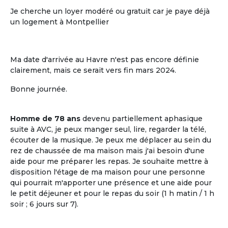
Je cherche un loyer modéré ou gratuit car je paye déjà
un logement à Montpellier
Ma date d'arrivée au Havre n'est pas encore définie
clairement, mais ce serait vers fin mars 2024.
Bonne journée.
L'ouverture sur le voisinage
Homme de 78 ans
devenu partiellement aphasique
L'ouverture sur le voisinage, l'activité et
suite à AVC, je peux manger seul, lire, regarder la télé,
les ressources de l'environnement local
écouter de la musique. Je peux me déplacer au sein du
rez de chaussée de ma maison mais j'ai besoin d'une
aide pour me préparer les repas. Je souhaite mettre à
disposition l'étage de ma maison pour une personne
qui pourrait m'apporter une présence et une aide pour
le petit déjeuner et pour le repas du soir (1 h matin / 1 h
soir ; 6 jours sur 7).