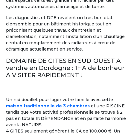
des espaces verts est grandement facilité par des
systèmes automatisés d'arrosage et de tonte.
Les diagnostics et DPE révèlent un très bon état
d'ensemble pour un bâtiment historique tout en
11
préconisant quelques travaux d'entretien et
d'amélioration, notamment l'installation d'un chauffage
Maison Partagée
Marrakech, Maroc
central en remplacement des radiateurs à cœur de
céramique actuellement en service.
A partir de
1 750 €/mois
DOMAINE DE GITES EN SUD-OUEST A
Voir les
247
annonces
vendre en Dordogne : 1HA de bonheur
A VISITER RAPIDEMENT !
Colocation entre Seniors
: Former un groupe de
2
retraités,
ayant plusieurs points en commun
, pour
partager une location
à l'année ou pendant quelques
mois seulement.
Un nid douillet pour loger votre famille avec cette
maison traditionnelle de 3 chambres
et une PISCINE
tandis que votre activité professionnelle se trouve à 2
Colouer Intégrer Habitat Partagé
À la une
pas en totale INDÉPENDANCE et en parfaite harmonie
Toulon France ± 30kms
avec la NATURE.
Bonjour femme 60 ans dynamique
4 GITES seulement génèrent le CA de 100.000 €. Un
joyeuse recherche colocation