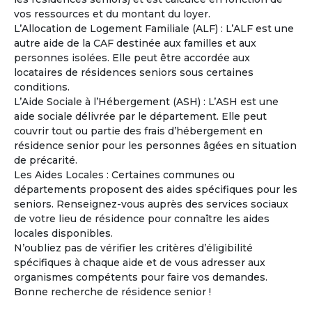
vos ressources et du montant du loyer.
Catherine
L’Allocation de Logement Familiale (ALF) : L’ALF est une
Femme
- 56
ans
autre aide de la CAF destinée aux familles et aux
France - Gard
personnes isolées. Elle peut être accordée aux
locataires de résidences seniors sous certaines
Voir les
237
annonces
conditions.
L’Aide Sociale à l’Hébergement (ASH) : L’ASH est une
La copropriété en pleine propriété entre Seniors
4
aide sociale délivrée par le département. Elle peut
Un mode d’habitat partagé adapté au vieillissement.
couvrir tout ou partie des frais d’hébergement en
La copropriété en pleine propriété séduit de plus en
résidence senior pour les personnes âgées en situation
plus de retraités désireux de mutualiser certains espaces
de précarité.
et services tout en conservant leur indépendance et leur
Les Aides Locales : Certaines communes ou
patrimoine.
départements proposent des aides spécifiques pour les
seniors. Renseignez-vous auprès des services sociaux
À la une
de votre lieu de résidence pour connaître les aides
locales disponibles.
N’oubliez pas de vérifier les critères d’éligibilité
spécifiques à chaque aide et de vous adresser aux
organismes compétents pour faire vos demandes.
Bonne recherche de résidence senior !