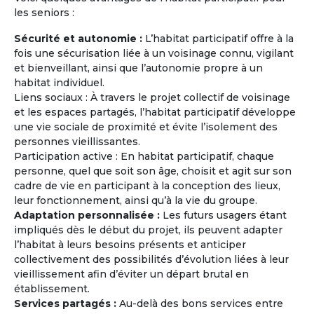
les seniors :
Sécurité et autonomie :
L’habitat participatif offre à la
fois une sécurisation liée à un voisinage connu, vigilant
et bienveillant, ainsi que l’autonomie propre à un
habitat individuel.
Journées Portes Ouvertes et
Liens sociaux : À travers le projet collectif de voisinage
Rencontres
et les espaces partagés, l’habitat participatif développe
Rencontrez des retraités ou des personnes
une vie sociale de proximité et évite l’isolement des
âgées de plus de 60 ans ayant le même
personnes vieillissantes.
projet (exemple : partir vivre en Grèce à la
Participation active : En habitat participatif, chaque
retraite à l'année ou pendant quelques mois)
personne, quel que soit son âge, choisit et agit sur son
et les mêmes attentes que les vôtres (type
cadre de vie en participant à la conception des lieux,
d'habitat, budget mensuel, tendance
leur fonctionnement, ainsi qu’à la vie du groupe.
écologique, co-acheter ou co-louer, etc...).
Adaptation personnalisée :
Les futurs usagers étant
impliqués dès le début du projet, ils peuvent adapter
l’habitat à leurs besoins présents et anticiper
En savoir
sur
collectivement des possibilités d’évolution liées à leur
la Maison Partagée
vieillissement afin d’éviter un départ brutal en
établissement.
Services partagés :
Au-delà des bons services entre