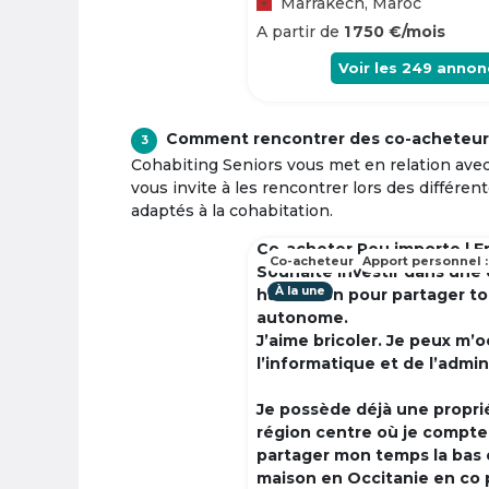
Marrakech, Maroc
A partir de
1 750 €/mois
Voir les
249
annon
Comment rencontrer des co-acheteur
3
Cohabiting Seniors vous met en relation ave
vous invite à les rencontrer lors des différen
adaptés à la cohabitation.
Co-acheter Peu importe | F
Co-acheteur
Apport personnel :
Souhaite investir dans une
À la une
habitation pour partager t
autonome.
J’aime bricoler. Je peux m’
l’informatique et de l’admin
Je possède déjà une propri
région centre où je compte à
partager mon temps la bas 
maison en Occitanie en co 