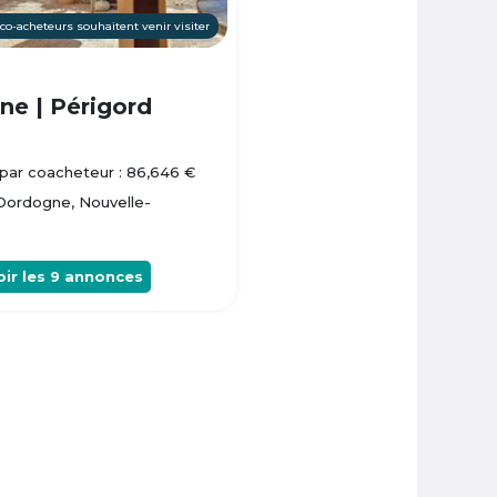
 co-acheteurs souhaitent venir visiter
e | Périgord
par coacheteur : 86,646 €
 Dordogne, Nouvelle-
oir les
9
annonces