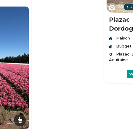
20
4
Plazac
Dordogn
Maison
Budget 
Plazac,
Aquitaine
V