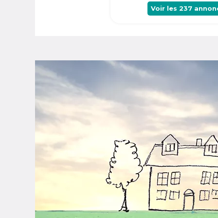
Voir les
237
annon