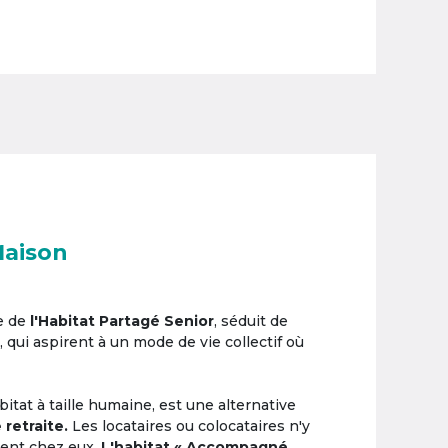
Maison
e de
l'Habitat Partagé Senior
, séduit de
, qui aspirent à un mode de vie collectif où
itat à taille humaine, est une alternative
 retraite.
Les locataires ou colocataires n'y
ement chez eux.
L'habitat « Accompagné,