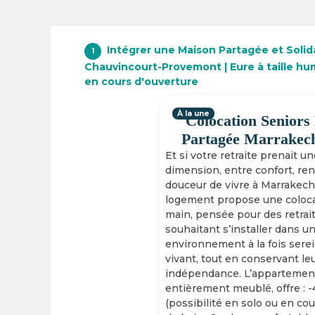
Intégrer une Maison Partagée et Solid
1
Chauvincourt-Provemont | Eure à taille hu
en cours d'ouverture
À la une
Colocation Seniors
Partagée Marrakec
Et si votre retraite prenait u
dimension, entre confort, re
douceur de vivre à Marrakech
logement propose une coloca
main, pensée pour des retrai
souhaitant s’installer dans u
environnement à la fois serei
vivant, tout en conservant le
indépendance. L’appartement
entièrement meublé, offre : 
(possibilité en solo ou en cou