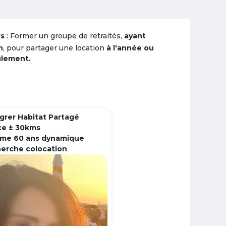
rs
: Former un groupe de retraités,
ayant
n
, pour partager une location
à l'année ou
ulement.
grer Habitat Partagé
ce ± 30kms
me 60 ans dynamique
herche colocation