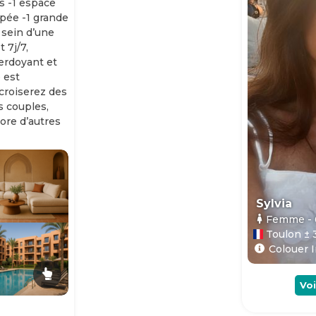
s -1 espace
ipée -1 grande
 sein d’une
 7j/7,
erdoyant et
 est
 croiserez des
es couples,
ore d’autres
Sylvia
Femme
-
Toulon ± 
Colouer I
Voi