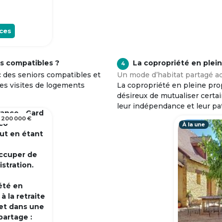
ces
s compatibles ?
La copropriété en plei
4
c des seniors compatibles et
Un mode d’habitat partagé ad
tes visites de logements
La copropriété en pleine prop
désireux de mutualiser certa
leur indépendance et leur pa
rance - Gard
 200 000 €
 co
À la une
out en étant
occuper de
istration.
été en
 la retraite
et dans une
partage :