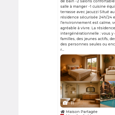
de bain -2 salons confortable
salle à manger -1 cuisine équ
terrasse avec jacuzzi Situé au
résidence sécurisée 24h/24 et
l’environnement est calme, v
agréable à vivre. La résidence
intergénérationnelle : vous y
familles, des jeunes actifs, d
des personnes seules ou enc
r...
Slide 1 of 11
11
Maison Partagée