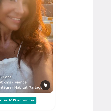
 60
ans
30kms - France
ntégrer Habitat Partagé
r les
1615
annonces