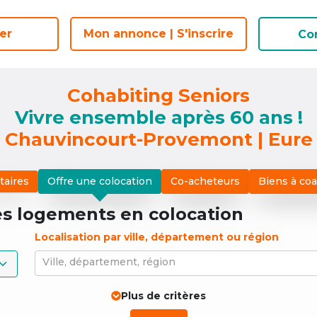
er
er
Mon annonce | S'inscrire
Mon annonce | S'inscrire
Co
Co
Cohabiting Seniors
Vivre ensemble après 60 ans !
Chauvincourt-Provemont | Eure
taires
Offre une colocation
Co-acheteurs
Biens à co
es logements
en colocation
Localisation par ville, département ou région
Ville, département, région
Plus de critères