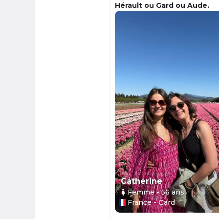
Hérault ou Gard ou Aude.
Catherine
Femme
- 56
ans
France - Gard