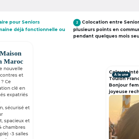
aire pour Seniors
Colocation entre Senio
2
maine déjà fonctionnelle ou
plusieurs points en commu
pendant quelques mois se
 Maison
h Maroc
ne nouvelle
Colouer Inté
ncontres et
À la une
Toulon Fran
 ? Ce
Bonjour fem
tion clé en
joyeuse rec
tés expatriés
n
n, sécurisé et
ur
, spacieux et
-4 chambres
ple) -3 salles