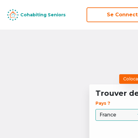
Se Connect
Se Connect
Cohabiting Seniors
Cohabiting Seniors
Coloca
Trouver d
Pays ? 