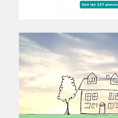
Voir les
237
annon