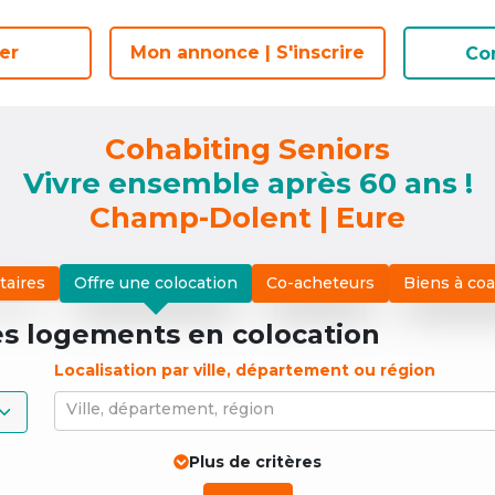
er
er
Mon annonce | S'inscrire
Mon annonce | S'inscrire
Co
Co
Cohabiting Seniors
Vivre ensemble après 60 ans !
Champ-Dolent | Eure
taires
Offre une colocation
Co-acheteurs
Biens à co
es logements
en colocation
Localisation par ville, département ou région
Ville, département, région
Plus de critères