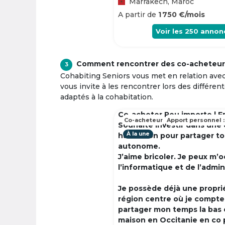
Marrakech, Maroc
A partir de
1 750 €/mois
Voir les
250
annon
Comment rencontrer des co-acheteur
3
Cohabiting Seniors vous met en relation ave
vous invite à les rencontrer lors des différen
adaptés à la cohabitation.
Co-acheter Peu importe | F
Co-acheteur
Apport personnel :
Souhaite investir dans une
À la une
habitation pour partager t
autonome.
J’aime bricoler. Je peux m’
l’informatique et de l’admin
Je possède déjà une propri
région centre où je compte à
partager mon temps la bas 
maison en Occitanie en co 