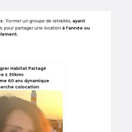
rs
: Former un groupe de retraités,
ayant
n
, pour partager une location
à l'année ou
ulement.
grer Habitat Partagé
ce ± 30kms
me 60 ans dynamique
herche colocation