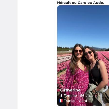
Hérault ou Gard ou Aude.
Catherine
Femme
- 56
ans
France - Gard