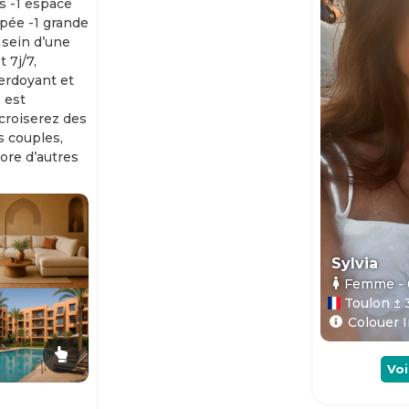
s -1 espace
ipée -1 grande
 sein d’une
 7j/7,
erdoyant et
 est
 croiserez des
es couples,
ore d’autres
Sylvia
Femme
-
Toulon ± 
Colouer I
Voi