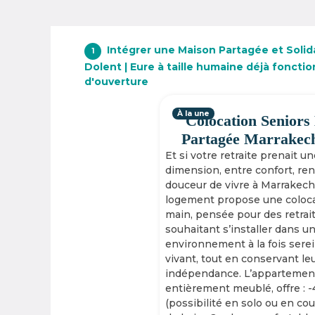
Intégrer une Maison Partagée et Solid
1
Dolent | Eure à taille humaine déjà foncti
d'ouverture
À la une
Colocation Seniors
Partagée Marrakec
Et si votre retraite prenait u
dimension, entre confort, re
douceur de vivre à Marrakech
logement propose une coloca
main, pensée pour des retrai
souhaitant s’installer dans u
environnement à la fois serei
vivant, tout en conservant le
indépendance. L’appartement
entièrement meublé, offre : 
(possibilité en solo ou en cou