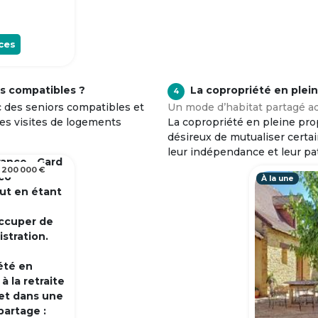
ces
s compatibles ?
La copropriété en plei
4
c des seniors compatibles et
Un mode d’habitat partagé ad
tes visites de logements
La copropriété en pleine prop
désireux de mutualiser certa
leur indépendance et leur pa
rance - Gard
 200 000 €
 co
À la une
out en étant
occuper de
istration.
été en
 la retraite
et dans une
partage :