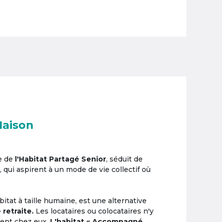
Maison
e de
l'Habitat Partagé Senior
, séduit de
, qui aspirent à un mode de vie collectif où
itat à taille humaine, est une alternative
 retraite.
Les locataires ou colocataires n'y
ement chez eux.
L'habitat « Accompagné,