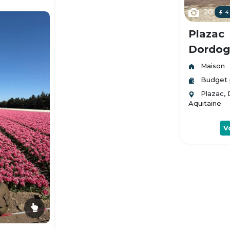
20
4
Plazac
Dordogn
Maison
Budget 
Plazac,
Aquitaine
V