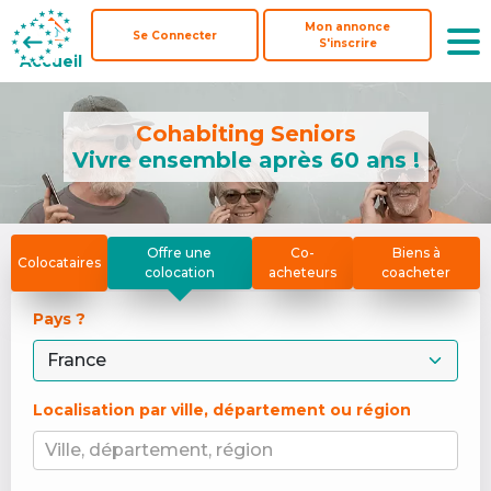
Mon annonce
Mon annonce
Se Connecter
Se Connecter
S'inscrire
S'inscrire
Accueil
Accueil
Cohabiting Seniors
Vivre ensemble après 60 ans !
Offre une
Co-
Biens à
Colocataires
colocation
acheteurs
coacheter
Pays ? 
Localisation par ville, département ou région
Ville, département, région