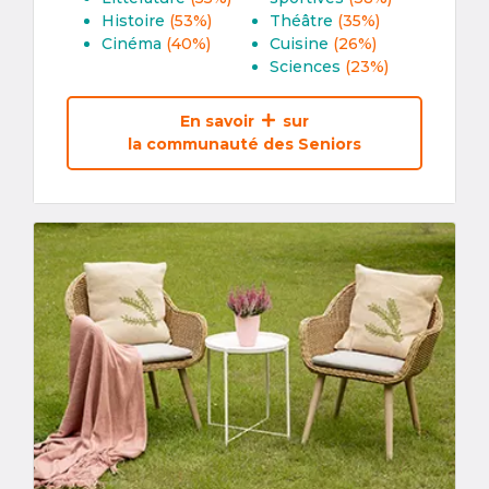
Histoire
(53%)
Théâtre
(35%)
Cinéma
(40%)
Cuisine
(26%)
Sciences
(23%)
En savoir
sur
la communauté des Seniors