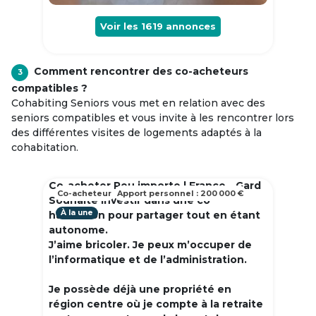
Voir les
1619
annonces
Comment rencontrer des co-acheteurs
3
compatibles ?
Cohabiting Seniors vous met en relation avec des
seniors compatibles et vous invite à les rencontrer lors
des différentes visites de logements adaptés à la
cohabitation.
Co-acheter Peu importe | France - Gard
Co-acheteur
Apport personnel : 200 000 €
Souhaite investir dans une co
À la une
habitation pour partager tout en étant
autonome.
J’aime bricoler. Je peux m’occuper de
l’informatique et de l’administration.
Je possède déjà une propriété en
région centre où je compte à la retraite