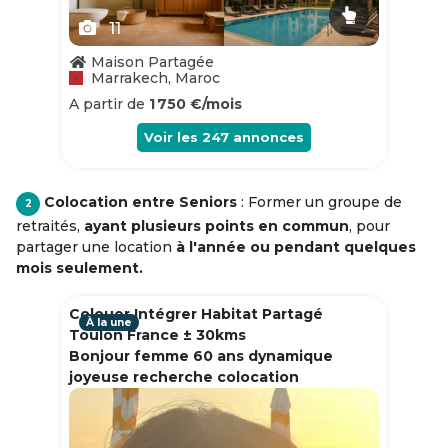
11
Maison Partagée
Marrakech, Maroc
A partir de
1 750 €/mois
Voir les
247
annonces
Colocation entre Seniors
: Former un groupe de
2
retraités,
ayant plusieurs points en commun
, pour
partager une location
à l'année ou pendant quelques
mois seulement.
Colouer Intégrer Habitat Partagé
À la une
Toulon France ± 30kms
Bonjour femme 60 ans dynamique
joyeuse recherche colocation