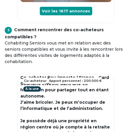
Voir les
1617
annonces
Comment rencontrer des co-acheteurs
3
compatibles ?
Cohabiting Seniors vous met en relation avec des
seniors compatibles et vous invite à les rencontrer lors
des différentes visites de logements adaptés à la
cohabitation.
Co-acheter Peu importe | France - Gard
Co-acheteur
Apport personnel : 200 000 €
Souhaite investir dans une co
À la une
habitation pour partager tout en étant
autonome.
J’aime bricoler. Je peux m’occuper de
l’informatique et de l’administration.
Je possède déjà une propriété en
région centre où je compte à la retraite