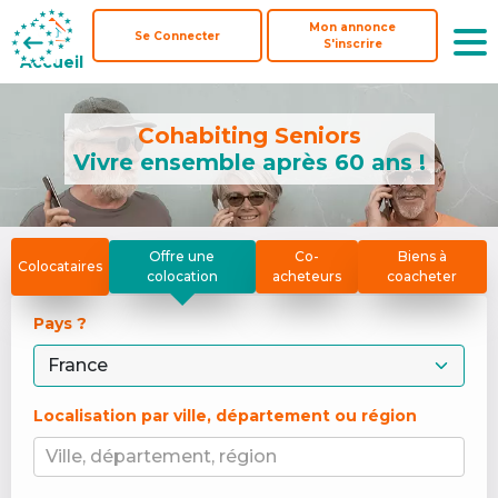
Mon annonce
Mon annonce
Se Connecter
Se Connecter
S'inscrire
S'inscrire
Accueil
Accueil
Cohabiting Seniors
Vivre ensemble après 60 ans !
Offre une
Co-
Biens à
Colocataires
colocation
acheteurs
coacheter
Pays ? 
Localisation par ville, département ou région
Ville, département, région