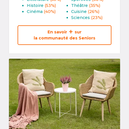
Histoire
(53%)
Théâtre
(35%)
Cinéma
(40%)
Cuisine
(26%)
Sciences
(23%)
En savoir
sur
la communauté des Seniors