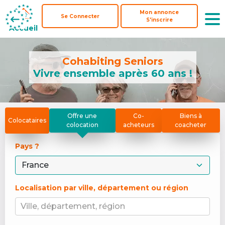
Mon annonce
Mon annonce
Se Connecter
Se Connecter
S'inscrire
S'inscrire
Accueil
Accueil
Cohabiting Seniors
Vivre ensemble après 60 ans !
Offre une
Co-
Biens à
Colocataires
colocation
acheteurs
coacheter
Pays ? 
Localisation par ville, département ou région
Ville, département, région