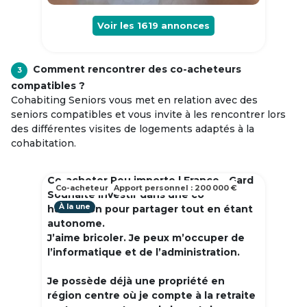
Voir les
1619
annonces
Comment rencontrer des co-acheteurs
3
compatibles ?
Cohabiting Seniors vous met en relation avec des
seniors compatibles et vous invite à les rencontrer lors
des différentes visites de logements adaptés à la
cohabitation.
Co-acheter Peu importe | France - Gard
Co-acheteur
Apport personnel : 200 000 €
Souhaite investir dans une co
À la une
habitation pour partager tout en étant
autonome.
J’aime bricoler. Je peux m’occuper de
l’informatique et de l’administration.
Je possède déjà une propriété en
région centre où je compte à la retraite