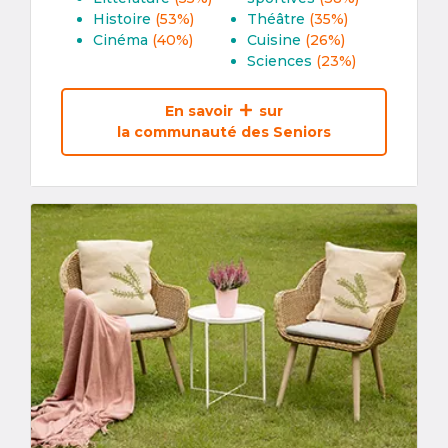
Histoire
(53%)
Théâtre
(35%)
Cinéma
(40%)
Cuisine
(26%)
Sciences
(23%)
En savoir
sur
la communauté des Seniors