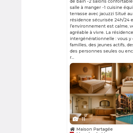
de bain -2 salons confortable
salle à manger -1 cuisine équ
terrasse avec jacuzzi Situé au
résidence sécurisée 24h/24 et
l’environnement est calme, v
agréable à vivre. La résidence
intergénérationnelle : vous y
familles, des jeunes actifs, d
des personnes seules ou enc
r...
Slide 1 of 11
11
Maison Partagée