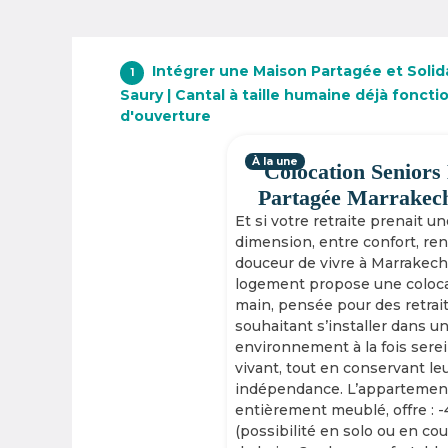
Intégrer une Maison Partagée et Solida
1
Saury | Cantal à taille humaine déjà foncti
d'ouverture
À la une
Colocation Seniors
Partagée Marrakec
Et si votre retraite prenait u
dimension, entre confort, re
douceur de vivre à Marrakech
logement propose une coloca
main, pensée pour des retrai
souhaitant s’installer dans u
environnement à la fois serei
vivant, tout en conservant le
indépendance. L’appartement
entièrement meublé, offre : 
(possibilité en solo ou en cou