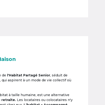
Maison
e de
l'Habitat Partagé Senior
, séduit de
, qui aspirent à un mode de vie collectif où
itat à taille humaine, est une alternative
 retraite.
Les locataires ou colocataires n'y
ement chez eux.
L'habitat « Accompagné,