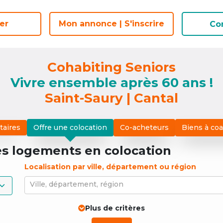
er
er
Mon annonce | S'inscrire
Mon annonce | S'inscrire
Co
Co
Cohabiting Seniors
Vivre ensemble après 60 ans !
Saint-Saury | Cantal
taires
Offre une colocation
Co-acheteurs
Biens à co
es logements
en colocation
Localisation par ville, département ou région
Ville, département, région
Plus de critères