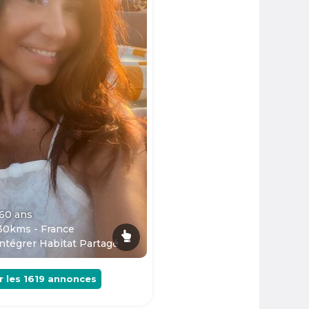
 60
ans
30kms - France
ntégrer Habitat Partagé
r les
1619
annonces