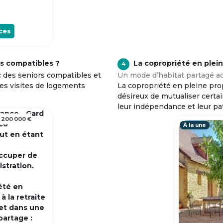
ces
s compatibles ?
La copropriété en plei
4
c des seniors compatibles et
Un mode d’habitat partagé ad
tes visites de logements
La copropriété en pleine prop
désireux de mutualiser certa
leur indépendance et leur pa
rance - Gard
 200 000 €
 co
À la une
out en étant
occuper de
istration.
été en
 la retraite
et dans une
partage :