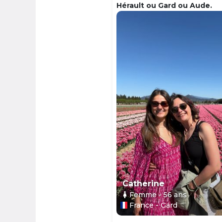
Hérault ou Gard ou Aude.
Catherine
Femme
- 56
ans
France - Gard