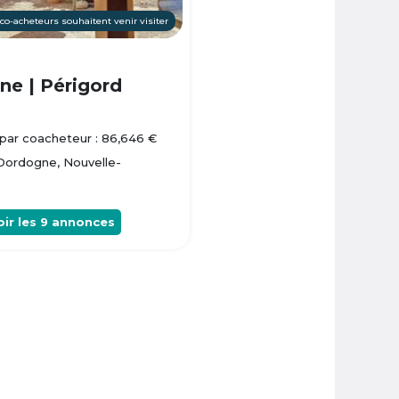
 co-acheteurs souhaitent venir visiter
e | Périgord
par coacheteur : 86,646 €
 Dordogne, Nouvelle-
oir les
9
annonces