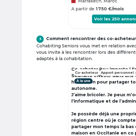
Marrakech, Maroc
A partir de
1 750 €/mois
Voir les
250
annon
Comment rencontrer des co-acheteur
3
Cohabiting Seniors vous met en relation ave
vous invite à les rencontrer lors des différen
adaptés à la cohabitation.
Co-acheter Peu importe | F
Co-acheteur
Apport personnel :
Souhaite investir dans une
À la une
habitation pour partager t
autonome.
J’aime bricoler. Je peux m’
l’informatique et de l’admin
Je possède déjà une propri
région centre où je compte à
partager mon temps la bas 
maison en Occitanie en co 