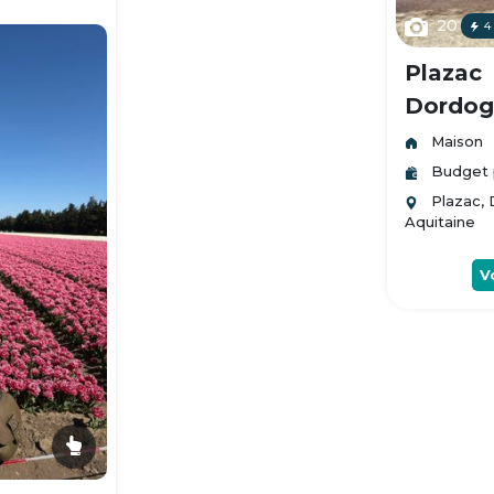
20
4
Plazac
Dordogn
Maison
Budget 
Plazac,
Aquitaine
V