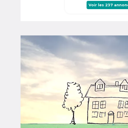
Voir les
237
annon