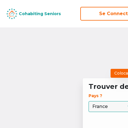
Se Connect
Se Connect
Cohabiting Seniors
Cohabiting Seniors
Coloca
Trouver d
Pays ? 