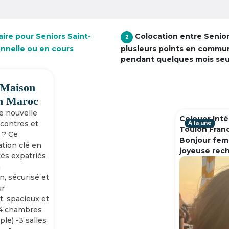
ire pour Seniors Saint-
Colocation entre Senio
2
onnelle ou en cours
plusieurs points en commu
pendant quelques mois se
 Maison
h Maroc
ne nouvelle
Colouer Inté
ncontres et
À la une
Toulon Fran
 ? Ce
Bonjour fem
tion clé en
joyeuse rec
tés expatriés
n
n, sécurisé et
ur
, spacieux et
-4 chambres
ple) -3 salles