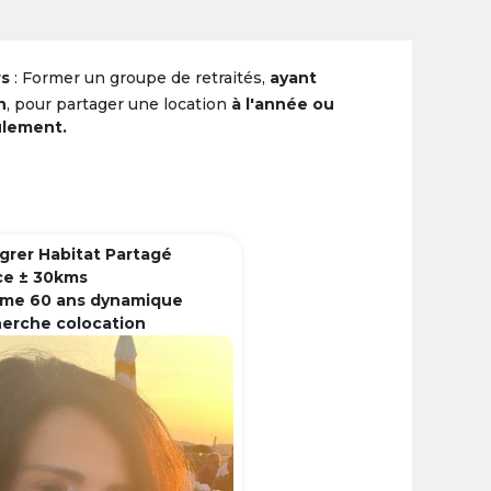
rs
: Former un groupe de retraités,
ayant
n
, pour partager une location
à l'année ou
ulement.
grer Habitat Partagé
ce ± 30kms
me 60 ans dynamique
herche colocation