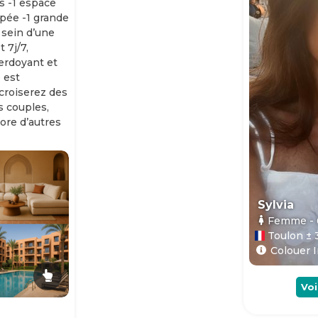
s -1 espace
ipée -1 grande
 sein d’une
 7j/7,
erdoyant et
 est
 croiserez des
es couples,
ore d’autres
Sylvia
Femme
-
Toulon ± 
Colouer I
Voi