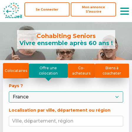
Mon annonce
Mon annonce
Se Connecter
Se Connecter
S'inscrire
S'inscrire
Accueil
Accueil
Cohabiting Seniors
Vivre ensemble après 60 ans !
Offre une
Co-
Biens à
Colocataires
colocation
acheteurs
coacheter
Pays ? 
Localisation par ville, département ou région
Ville, département, région