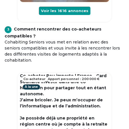
Voir les
1616
annonces
Comment rencontrer des co-acheteurs
3
compatibles ?
Cohabiting Seniors vous met en relation avec des
seniors compatibles et vous invite à les rencontrer lors
des différentes visites de logements adaptés à la
cohabitation.
Co-acheter Peu importe | France - Gard
Co-acheteur
Apport personnel : 200 000 €
Souhaite investir dans une co
À la une
habitation pour partager tout en étant
autonome.
J’aime bricoler. Je peux m’occuper de
l’informatique et de l’administration.
Je possède déjà une propriété en
région centre où je compte à la retraite