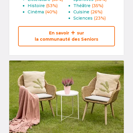
Histoire
(53%)
Théâtre
(35%)
Cinéma
(40%)
Cuisine
(26%)
Sciences
(23%)
En savoir
sur
la communauté des Seniors