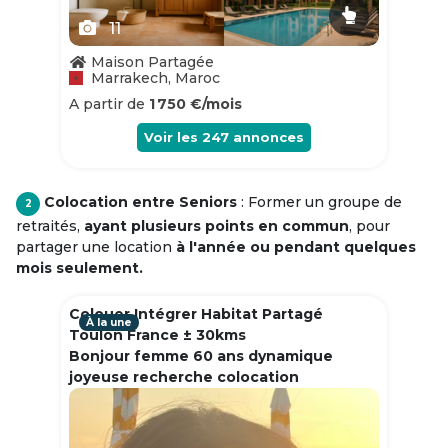
11
Maison Partagée
Marrakech, Maroc
A partir de
1 750 €/mois
Voir les
247
annonces
Colocation entre Seniors
: Former un groupe de
2
retraités,
ayant plusieurs points en commun
, pour
partager une location
à l'année ou pendant quelques
mois seulement.
Colouer Intégrer Habitat Partagé
À la une
Toulon France ± 30kms
Bonjour femme 60 ans dynamique
joyeuse recherche colocation