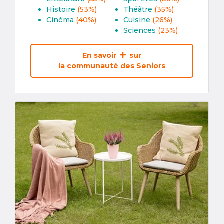
Histoire
(53%)
Théâtre
(35%)
Cinéma
(40%)
Cuisine
(26%)
Sciences
(23%)
En savoir
sur
la communauté des Seniors