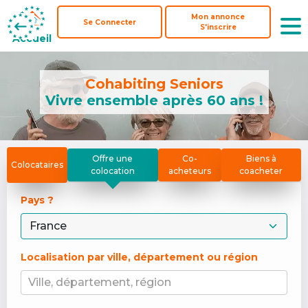
Mon annonce
Mon annonce
Se Connecter
Se Connecter
S'inscrire
S'inscrire
Accueil
Accueil
Cohabiting Seniors
Vivre ensemble après 60 ans !
Offre une
Co-
Biens à
Colocataires
colocation
acheteurs
coacheter
Pays ? 
Localisation par ville, département ou région
Ville, département, région