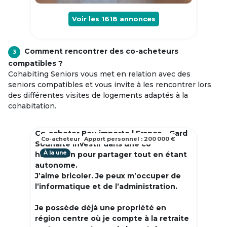
Voir les
1618
annonces
Comment rencontrer des co-acheteurs
3
compatibles ?
Cohabiting Seniors vous met en relation avec des
seniors compatibles et vous invite à les rencontrer lors
des différentes visites de logements adaptés à la
cohabitation.
Co-acheter Peu importe | France - Gard
Co-acheteur
Apport personnel : 200 000 €
Souhaite investir dans une co
À la une
habitation pour partager tout en étant
autonome.
J’aime bricoler. Je peux m’occuper de
l’informatique et de l’administration.
Je possède déjà une propriété en
région centre où je compte à la retraite