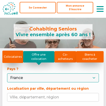
Mon annonce
Mon annonce
Se Connecter
Se Connecter
S'inscrire
S'inscrire
Accueil
Accueil
Cohabiting Seniors
Vivre ensemble après 60 ans !
Offre une
Co-
Biens à
Colocataires
colocation
acheteurs
coacheter
Pays ? 
Localisation par ville, département ou région
Ville, département, région