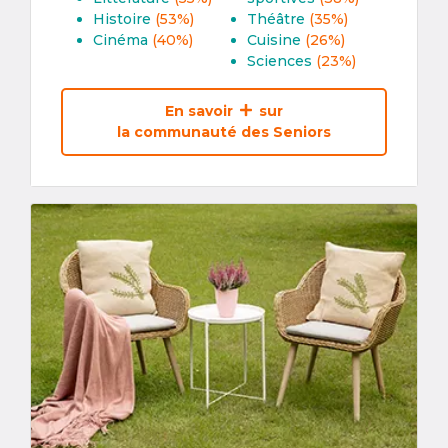
Histoire
(53%)
Théâtre
(35%)
Cinéma
(40%)
Cuisine
(26%)
Sciences
(23%)
En savoir
sur
la communauté des Seniors