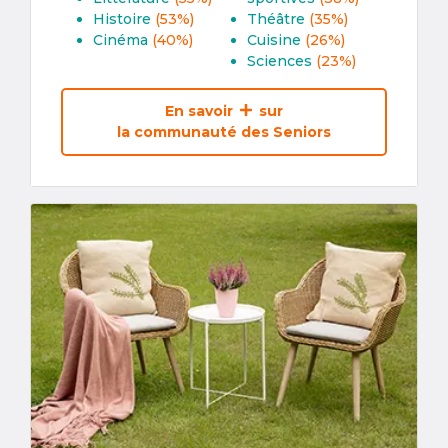
Histoire
(53%)
Théâtre
(35%)
Cinéma
(40%)
Cuisine
(26%)
Sciences
(23%)
En savoir
sur
la communauté des Seniors