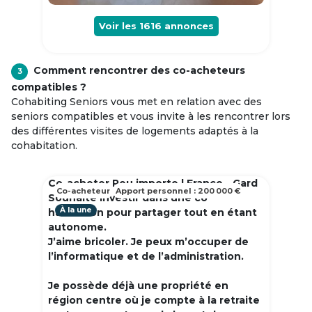
Voir les
1616
annonces
Comment rencontrer des co-acheteurs
3
compatibles ?
Cohabiting Seniors vous met en relation avec des
seniors compatibles et vous invite à les rencontrer lors
des différentes visites de logements adaptés à la
cohabitation.
Co-acheter Peu importe | France - Gard
Co-acheteur
Apport personnel : 200 000 €
Souhaite investir dans une co
À la une
habitation pour partager tout en étant
autonome.
J’aime bricoler. Je peux m’occuper de
l’informatique et de l’administration.
Je possède déjà une propriété en
région centre où je compte à la retraite