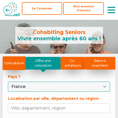
Mon annonce
Mon annonce
Se Connecter
Se Connecter
S'inscrire
S'inscrire
Accueil
Accueil
Cohabiting Seniors
Vivre ensemble après 60 ans !
Offre une
Co-
Biens à
Colocataires
colocation
acheteurs
coacheter
Pays ? 
Localisation par ville, département ou région
Ville, département, région