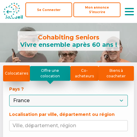
Mon annonce
Mon annonce
Se Connecter
Se Connecter
S'inscrire
S'inscrire
Accueil
Accueil
Cohabiting Seniors
Vivre ensemble après 60 ans !
Offre une
Co-
Biens à
Colocataires
colocation
acheteurs
coacheter
Pays ? 
Localisation par ville, département ou région
Ville, département, région