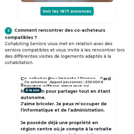
Voir les
1617
annonces
Comment rencontrer des co-acheteurs
3
compatibles ?
Cohabiting Seniors vous met en relation avec des
seniors compatibles et vous invite à les rencontrer lors
des différentes visites de logements adaptés à la
cohabitation.
Co-acheter Peu importe | France - Gard
Co-acheteur
Apport personnel : 200 000 €
Souhaite investir dans une co
À la une
habitation pour partager tout en étant
autonome.
J’aime bricoler. Je peux m’occuper de
l’informatique et de l’administration.
Je possède déjà une propriété en
région centre où je compte à la retraite