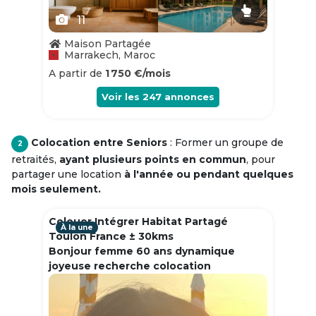
11
Maison Partagée
Marrakech, Maroc
A partir de
1 750 €/mois
Voir les
247
annonces
Colocation entre Seniors
: Former un groupe de
2
retraités,
ayant plusieurs points en commun
, pour
partager une location
à l'année ou pendant quelques
mois seulement.
Colouer Intégrer Habitat Partagé
À la une
Toulon France ± 30kms
Bonjour femme 60 ans dynamique
joyeuse recherche colocation