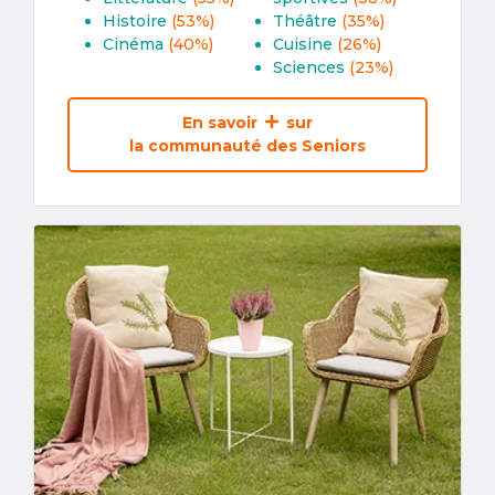
Histoire
(53%)
Théâtre
(35%)
Cinéma
(40%)
Cuisine
(26%)
Sciences
(23%)
En savoir
sur
la communauté des Seniors