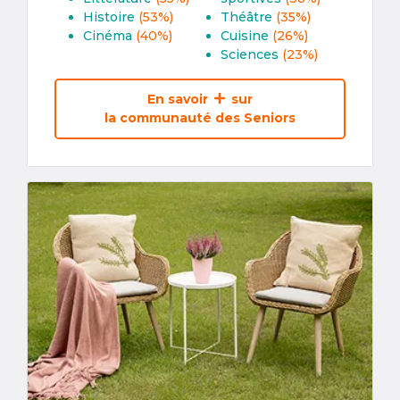
Histoire
(53%)
Théâtre
(35%)
Cinéma
(40%)
Cuisine
(26%)
Sciences
(23%)
En savoir
sur
la communauté des Seniors