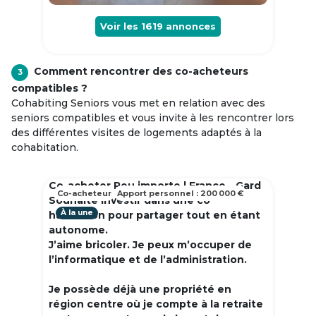
Voir les
1619
annonces
Comment rencontrer des co-acheteurs
3
compatibles ?
Cohabiting Seniors vous met en relation avec des
seniors compatibles et vous invite à les rencontrer lors
des différentes visites de logements adaptés à la
cohabitation.
Co-acheter Peu importe | France - Gard
Co-acheteur
Apport personnel : 200 000 €
Souhaite investir dans une co
À la une
habitation pour partager tout en étant
autonome.
J’aime bricoler. Je peux m’occuper de
l’informatique et de l’administration.
Je possède déjà une propriété en
région centre où je compte à la retraite