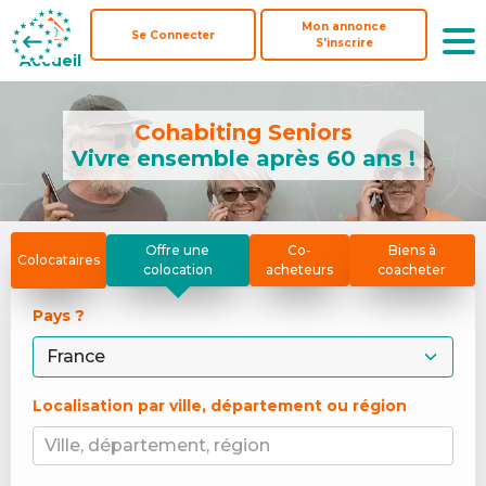
Mon annonce
Mon annonce
Se Connecter
Se Connecter
S'inscrire
S'inscrire
Accueil
Accueil
Cohabiting Seniors
Vivre ensemble après 60 ans !
Offre une
Co-
Biens à
Colocataires
colocation
acheteurs
coacheter
Pays ? 
Localisation par ville, département ou région
Ville, département, région