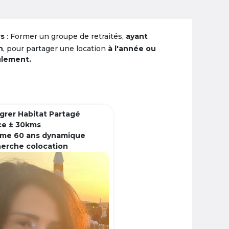
rs
: Former un groupe de retraités,
ayant
n
, pour partager une location
à l'année ou
ulement.
grer Habitat Partagé
ce ± 30kms
me 60 ans dynamique
herche colocation