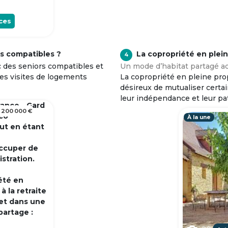
ces
s compatibles ?
La copropriété en plei
4
c des seniors compatibles et
Un mode d’habitat partagé ad
tes visites de logements
La copropriété en pleine prop
désireux de mutualiser certa
leur indépendance et leur pa
rance - Gard
 200 000 €
 co
À la une
out en étant
occuper de
istration.
été en
 la retraite
et dans une
partage :