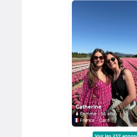
Catherine
Femme
- 56
ans
France - Gard
Voir les
237
annon