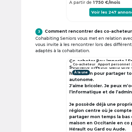
A partir de
1 750 €/mois
Voir les
247
annon
Comment rencontrer des co-acheteur
3
Cohabiting Seniors vous met en relation ave
vous invite à les rencontrer lors des différen
adaptés à la cohabitation.
Co-acheter Peu importe | F
Co-acheteur
Apport personnel :
Souhaite investir dans une
À la une
habitation pour partager t
autonome.
J’aime bricoler. Je peux m’
l’informatique et de l’admin
Je possède déjà une propri
région centre où je compte à
partager mon temps la bas 
maison en Occitanie en co 
Hérault ou Gard ou Aude.