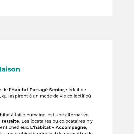
Maison
e de
l'Habitat Partagé Senior
, séduit de
, qui aspirent à un mode de vie collectif où
itat à taille humaine, est une alternative
 retraite.
Les locataires ou colocataires n'y
ement chez eux.
L'habitat « Accompagné,
»,
a pour objectif principal de permettre de