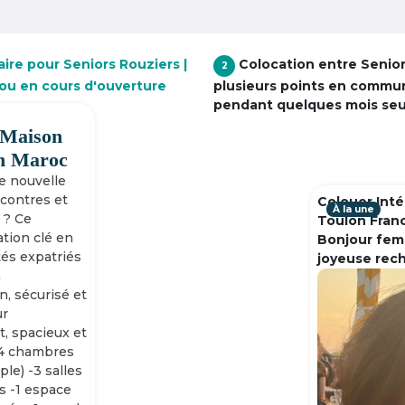
ire pour Seniors Rouziers |
Colocation entre Senio
2
 ou en cours d'ouverture
plusieurs points en commu
pendant quelques mois se
 Maison
h Maroc
ne nouvelle
ncontres et
Colouer Inté
À la une
 ? Ce
Toulon Fran
tion clé en
Bonjour fem
tés expatriés
joyeuse rec
n
n, sécurisé et
ur
, spacieux et
-4 chambres
ple) -3 salles
s -1 espace