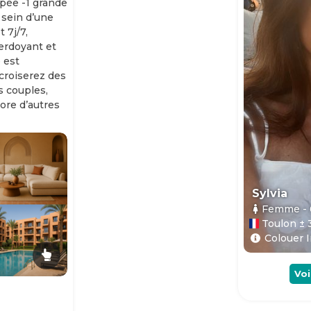
ipée -1 grande
 sein d’une
 7j/7,
erdoyant et
 est
 croiserez des
es couples,
ore d’autres
Sylvia
Femme
-
Toulon ± 
Colouer I
Voi