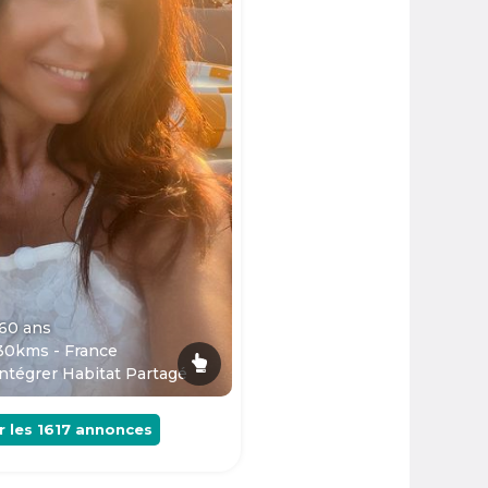
 60
ans
30kms - France
ntégrer Habitat Partagé
r les
1617
annonces