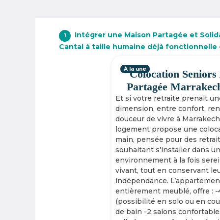
Intégrer une Maison Partagée et Solida
1
Cantal à taille humaine déjà fonctionnelle
À la une
Colocation Seniors
Partagée Marrakec
Et si votre retraite prenait u
dimension, entre confort, re
douceur de vivre à Marrakech
logement propose une coloca
main, pensée pour des retrai
souhaitant s’installer dans u
environnement à la fois serei
vivant, tout en conservant le
indépendance. L’appartement
entièrement meublé, offre : 
(possibilité en solo ou en cou
de bain -2 salons confortable