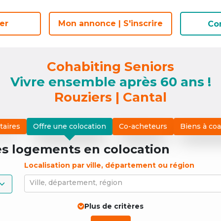
er
er
Mon annonce | S'inscrire
Mon annonce | S'inscrire
Co
Co
Cohabiting Seniors
Vivre ensemble après 60 ans !
Rouziers | Cantal
taires
Offre une colocation
Co-acheteurs
Biens à co
es logements
en colocation
Localisation par ville, département ou région
Ville, département, région
Plus de critères