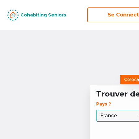
Se Connect
Se Connect
Cohabiting Seniors
Cohabiting Seniors
Coloca
Trouver d
Pays ? 