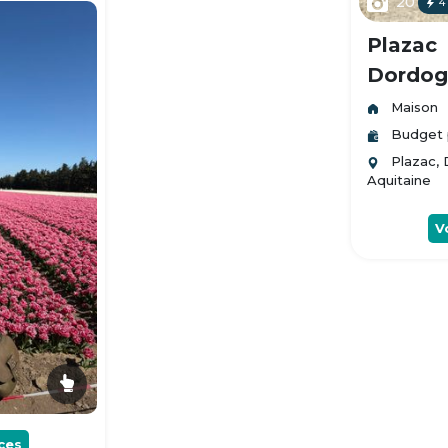
20
4
Plazac
Dordogn
Maison
Budget 
Plazac,
Aquitaine
V
ces