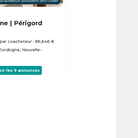
 co-acheteurs souhaitent venir visiter
e | Périgord
par coacheteur : 86,646 €
 Dordogne, Nouvelle-
oir les
9
annonces