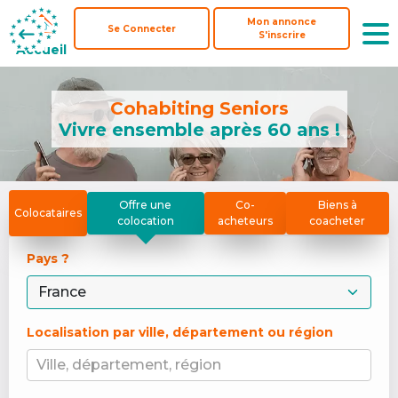
Mon annonce
Mon annonce
Se Connecter
Se Connecter
S'inscrire
S'inscrire
Accueil
Accueil
Cohabiting Seniors
Vivre ensemble après 60 ans !
Offre une
Co-
Biens à
Colocataires
colocation
acheteurs
coacheter
Pays ? 
Localisation par ville, département ou région
Ville, département, région