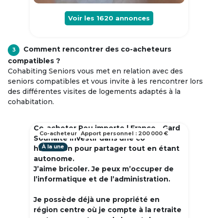
Voir les
1620
annonces
Comment rencontrer des co-acheteurs
3
compatibles ?
Cohabiting Seniors vous met en relation avec des
seniors compatibles et vous invite à les rencontrer lors
des différentes visites de logements adaptés à la
cohabitation.
Co-acheter Peu importe | France - Gard
Co-acheteur
Apport personnel : 200 000 €
Souhaite investir dans une co
À la une
habitation pour partager tout en étant
autonome.
J’aime bricoler. Je peux m’occuper de
l’informatique et de l’administration.
Je possède déjà une propriété en
région centre où je compte à la retraite