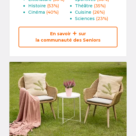
Histoire
(53%)
Théâtre
(35%)
Cinéma
(40%)
Cuisine
(26%)
Sciences
(23%)
En savoir
sur
la communauté des Seniors