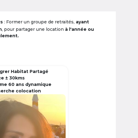
rs
: Former un groupe de retraités,
ayant
n
, pour partager une location
à l'année ou
ulement.
grer Habitat Partagé
ce ± 30kms
me 60 ans dynamique
herche colocation