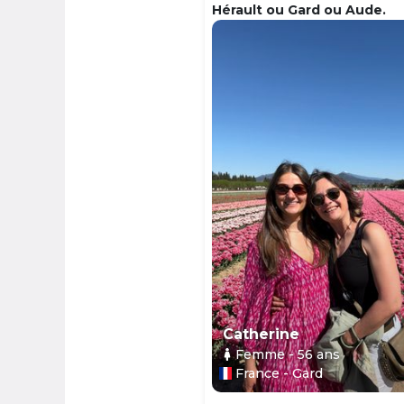
Hérault ou Gard ou Aude.
Catherine
Femme
- 56
ans
France - Gard