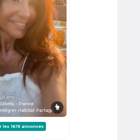
 60
ans
30kms - France
ntégrer Habitat Partagé
r les
1619
annonces