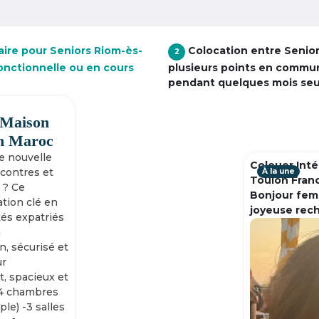
aire pour Seniors Riom-ès-
Colocation entre Senio
2
fonctionnelle ou en cours
plusieurs points en commu
pendant quelques mois se
 Maison
h Maroc
ne nouvelle
Colouer Inté
ncontres et
À la une
Toulon Fran
 ? Ce
Bonjour fem
tion clé en
joyeuse rec
tés expatriés
n
n, sécurisé et
ur
, spacieux et
-4 chambres
ple) -3 salles