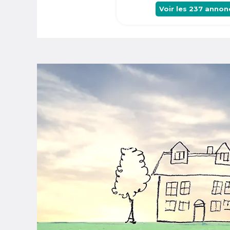
Voir les
237
annon