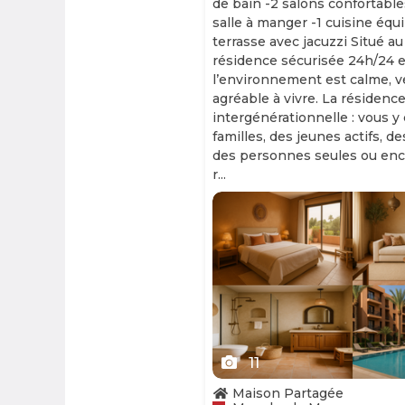
de bain -2 salons confortable
salle à manger -1 cuisine équ
terrasse avec jacuzzi Situé au
résidence sécurisée 24h/24 et
l’environnement est calme, v
agréable à vivre. La résidence
intergénérationnelle : vous y
familles, des jeunes actifs, d
des personnes seules ou enc
r...
Slide 1 of 11
11
Maison Partagée