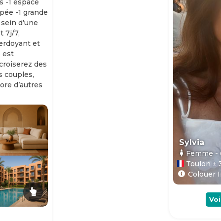
s -1 espace
ipée -1 grande
 sein d’une
 7j/7,
erdoyant et
 est
 croiserez des
es couples,
ore d’autres
Sylvia
Femme
-
Toulon ± 
Colouer I
Voi