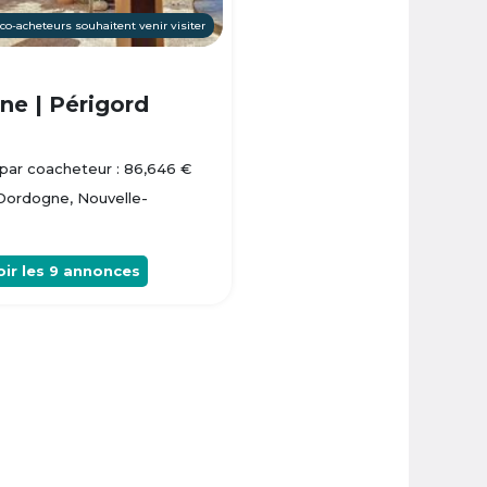
 co-acheteurs souhaitent venir visiter
e | Périgord
par coacheteur : 86,646 €
 Dordogne, Nouvelle-
oir les
9
annonces