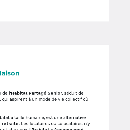
Maison
e de
l'Habitat Partagé Senior
, séduit de
, qui aspirent à un mode de vie collectif où
itat à taille humaine, est une alternative
 retraite.
Les locataires ou colocataires n'y
ement chez eux.
L'habitat « Accompagné,