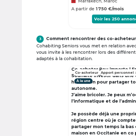
Marrakech, Maroc
A partir de
1 750 €/mois
Voir les
250
annon
Comment rencontrer des co-acheteur
3
Cohabiting Seniors vous met en relation ave
vous invite à les rencontrer lors des différen
adaptés à la cohabitation.
Co-acheter Peu importe | F
Co-acheteur
Apport personnel :
Souhaite investir dans une
À la une
habitation pour partager t
autonome.
J’aime bricoler. Je peux m’
l’informatique et de l’admin
Je possède déjà une propri
région centre où je compte à
partager mon temps la bas 
maison en Occitanie en co 