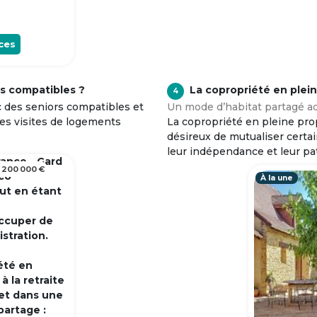
ces
s compatibles ?
La copropriété en plei
4
c des seniors compatibles et
Un mode d’habitat partagé ad
tes visites de logements
La copropriété en pleine prop
désireux de mutualiser certa
leur indépendance et leur pa
rance - Gard
 200 000 €
 co
À la une
out en étant
occuper de
istration.
été en
 la retraite
et dans une
partage :