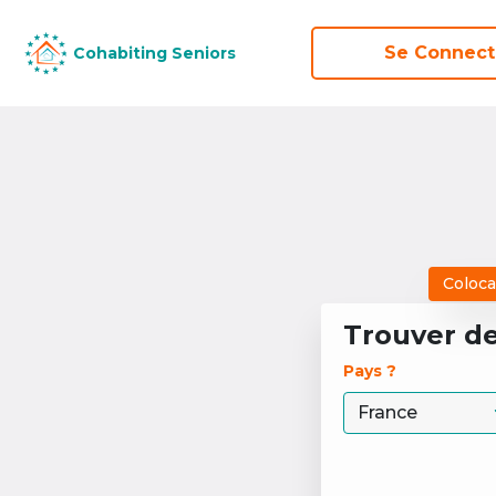
Se Connect
Se Connect
Cohabiting Seniors
Cohabiting Seniors
Coloca
Trouver d
Pays ? 