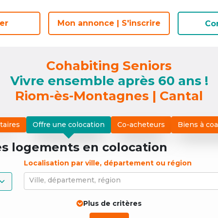
er
er
Mon annonce | S'inscrire
Mon annonce | S'inscrire
Co
Co
Cohabiting Seniors
Vivre ensemble après 60 ans !
Riom-ès-Montagnes | Cantal
taires
Offre une colocation
Co-acheteurs
Biens à co
es logements
en colocation
Localisation par ville, département ou région
Ville, département, région
Plus de critères