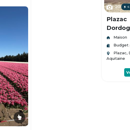
20
4
Plazac
Dordogn
Maison
Budget 
Plazac,
Aquitaine
V