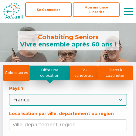
Mon annonce
Mon annonce
Se Connecter
Se Connecter
S'inscrire
S'inscrire
Accueil
Accueil
Cohabiting Seniors
Vivre ensemble après 60 ans !
Offre une
Co-
Biens à
Colocataires
colocation
acheteurs
coacheter
Pays ? 
Localisation par ville, département ou région
Ville, département, région