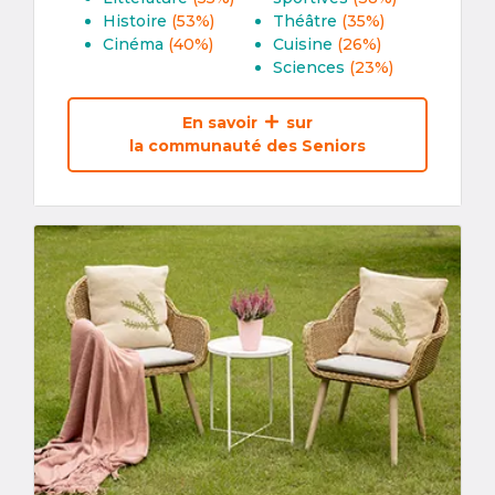
Histoire
(53%)
Théâtre
(35%)
Cinéma
(40%)
Cuisine
(26%)
Sciences
(23%)
En savoir
sur
la communauté des Seniors