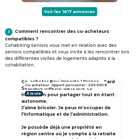
Voir les
1617
annonces
Comment rencontrer des co-acheteurs
3
compatibles ?
Cohabiting Seniors vous met en relation avec des
seniors compatibles et vous invite à les rencontrer lors
des différentes visites de logements adaptés à la
cohabitation.
Co-acheter Peu importe | France - Gard
Co-acheteur
Apport personnel : 200 000 €
Souhaite investir dans une co
À la une
habitation pour partager tout en étant
autonome.
J’aime bricoler. Je peux m’occuper de
l’informatique et de l’administration.
Je possède déjà une propriété en
région centre où je compte à la retraite