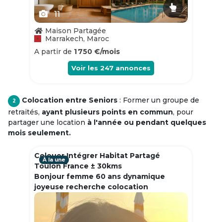
11
Maison Partagée
Marrakech, Maroc
A partir de
1 750 €/mois
Voir les
247
annonces
Colocation entre Seniors
: Former un groupe de
2
retraités,
ayant plusieurs points en commun
, pour
partager une location
à l'année ou pendant quelques
mois seulement.
Colouer Intégrer Habitat Partagé
À la une
Toulon France ± 30kms
Bonjour femme 60 ans dynamique
joyeuse recherche colocation