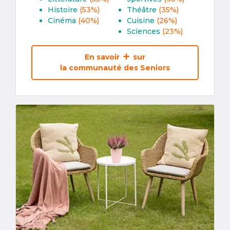
Histoire
(53%)
Théâtre
(35%)
Cinéma
(40%)
Cuisine
(26%)
Sciences
(23%)
En savoir
sur
la communauté des Seniors