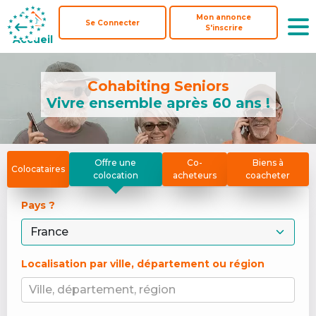
Mon annonce
Mon annonce
Se Connecter
Se Connecter
S'inscrire
S'inscrire
Accueil
Accueil
Cohabiting Seniors
Vivre ensemble après 60 ans !
Offre une
Co-
Biens à
Colocataires
colocation
acheteurs
coacheter
Pays ? 
Localisation par ville, département ou région
Ville, département, région