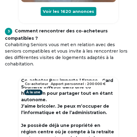
Voir les
1620
annonces
Comment rencontrer des co-acheteurs
3
compatibles ?
Cohabiting Seniors vous met en relation avec des
seniors compatibles et vous invite à les rencontrer lors
des différentes visites de logements adaptés à la
cohabitation.
Co-acheter Peu importe | France - Gard
Co-acheteur
Apport personnel : 200 000 €
Souhaite investir dans une co
À la une
habitation pour partager tout en étant
autonome.
J’aime bricoler. Je peux m’occuper de
l’informatique et de l’administration.
Je possède déjà une propriété en
région centre où je compte à la retraite