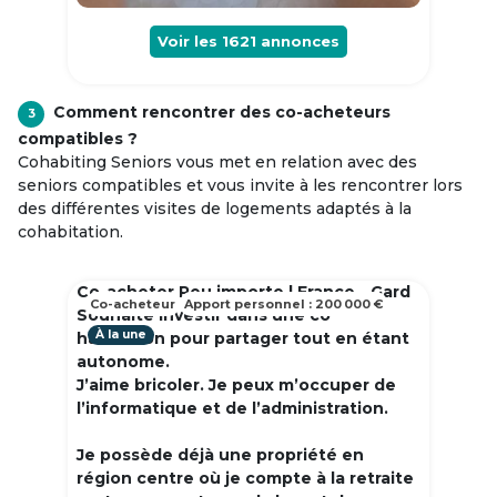
Voir les
1621
annonces
Comment rencontrer des co-acheteurs
3
compatibles ?
Cohabiting Seniors vous met en relation avec des
seniors compatibles et vous invite à les rencontrer lors
des différentes visites de logements adaptés à la
cohabitation.
Co-acheter Peu importe | France - Gard
Co-acheteur
Apport personnel : 200 000 €
Souhaite investir dans une co
À la une
habitation pour partager tout en étant
autonome.
J’aime bricoler. Je peux m’occuper de
l’informatique et de l’administration.
Je possède déjà une propriété en
région centre où je compte à la retraite