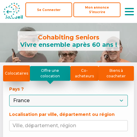
Mon annonce
Mon annonce
Se Connecter
Se Connecter
S'inscrire
S'inscrire
Accueil
Accueil
Cohabiting Seniors
Vivre ensemble après 60 ans !
Offre une
Co-
Biens à
Colocataires
colocation
acheteurs
coacheter
Pays ? 
Localisation par ville, département ou région
Ville, département, région