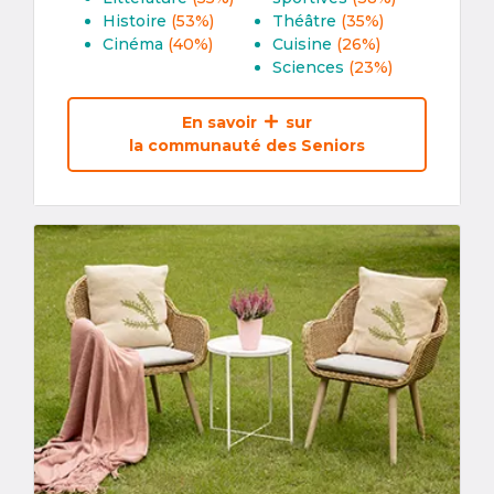
Histoire
(53%)
Théâtre
(35%)
Cinéma
(40%)
Cuisine
(26%)
Sciences
(23%)
En savoir
sur
la communauté des Seniors