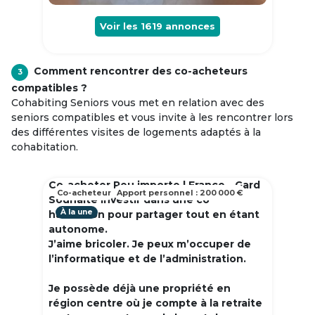
Voir les
1619
annonces
Comment rencontrer des co-acheteurs
3
compatibles ?
Cohabiting Seniors vous met en relation avec des
seniors compatibles et vous invite à les rencontrer lors
des différentes visites de logements adaptés à la
cohabitation.
Co-acheter Peu importe | France - Gard
Co-acheteur
Apport personnel : 200 000 €
Souhaite investir dans une co
À la une
habitation pour partager tout en étant
autonome.
J’aime bricoler. Je peux m’occuper de
l’informatique et de l’administration.
Je possède déjà une propriété en
région centre où je compte à la retraite