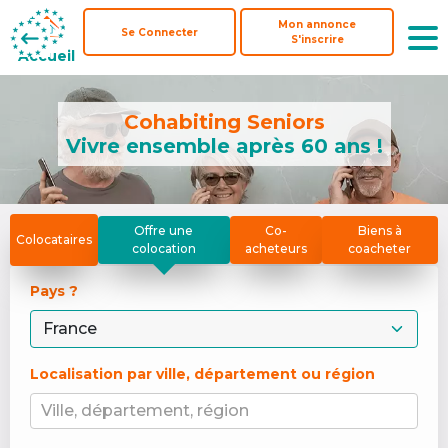
Mon annonce
Mon annonce
Se Connecter
Se Connecter
S'inscrire
S'inscrire
Accueil
Accueil
Cohabiting Seniors
Vivre ensemble après 60 ans !
Offre une
Co-
Biens à
Colocataires
colocation
acheteurs
coacheter
Pays ? 
Localisation par ville, département ou région
Ville, département, région