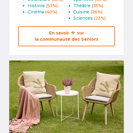
Histoire
(53%)
Théâtre
(35%)
Cinéma
(40%)
Cuisine
(26%)
Sciences
(23%)
En savoir
sur
la communauté des Seniors