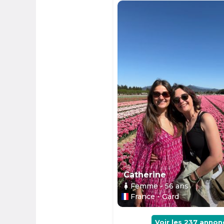
Catherine
Femme
- 56
ans
France - Gard
Voir les
237
annon