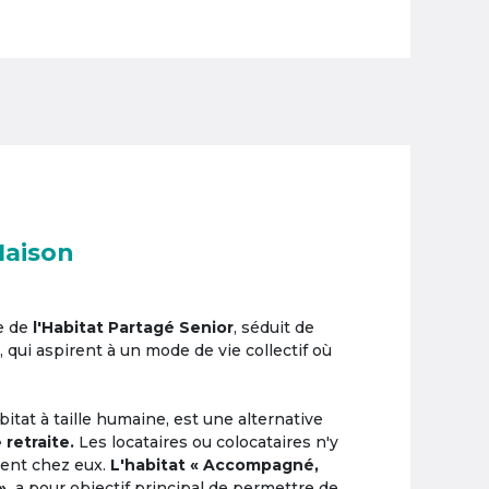
Maison
e de
l'Habitat Partagé Senior
, séduit de
, qui aspirent à un mode de vie collectif où
itat à taille humaine, est une alternative
 retraite.
Les locataires ou colocataires n'y
ement chez eux.
L'habitat « Accompagné,
»,
a pour objectif principal de permettre de