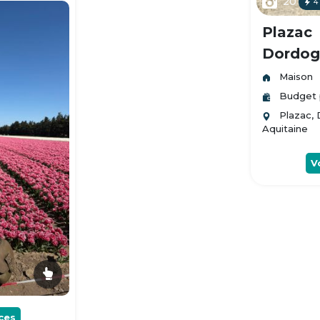
20
4
Plazac
Dordogn
Maison
Budget 
Plazac,
Aquitaine
V
ces