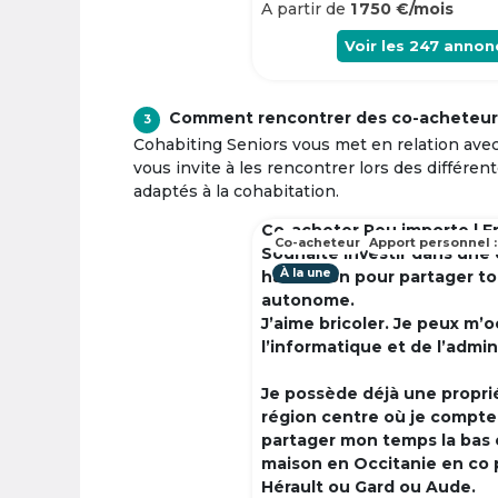
A partir de
1 750 €/mois
Voir les
247
annon
Comment rencontrer des co-acheteur
3
Cohabiting Seniors vous met en relation ave
vous invite à les rencontrer lors des différen
adaptés à la cohabitation.
Co-acheter Peu importe | F
Co-acheteur
Apport personnel :
Souhaite investir dans une
À la une
habitation pour partager t
autonome.
J’aime bricoler. Je peux m’
l’informatique et de l’admin
Je possède déjà une propri
région centre où je compte à
partager mon temps la bas 
maison en Occitanie en co 
Hérault ou Gard ou Aude.