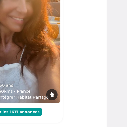
 60
ans
30kms - France
ntégrer Habitat Partagé
r les
1617
annonces