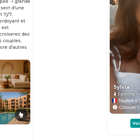
ipée -1 grande
 sein d’une
 7j/7,
erdoyant et
 est
 croiserez des
es couples,
ore d’autres
Sylvia
Femme
-
Toulon ± 
Colouer I
Voi