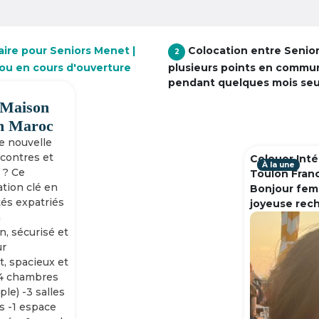
aire pour Seniors Menet |
Colocation entre Senio
2
 ou en cours d'ouverture
plusieurs points en commu
pendant quelques mois se
 Maison
h Maroc
ne nouvelle
ncontres et
Colouer Inté
À la une
 ? Ce
Toulon Fran
tion clé en
Bonjour fem
tés expatriés
joyeuse rec
n
n, sécurisé et
ur
, spacieux et
-4 chambres
ple) -3 salles
s -1 espace