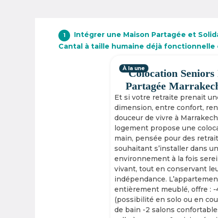
Intégrer une Maison Partagée et Solid
1
Cantal à taille humaine déjà fonctionnelle
À la une
Colocation Seniors
Partagée Marrakec
Et si votre retraite prenait u
dimension, entre confort, re
douceur de vivre à Marrakech
logement propose une coloca
main, pensée pour des retrai
souhaitant s’installer dans u
environnement à la fois serei
vivant, tout en conservant le
indépendance. L’appartement
entièrement meublé, offre : 
(possibilité en solo ou en cou
de bain -2 salons confortable