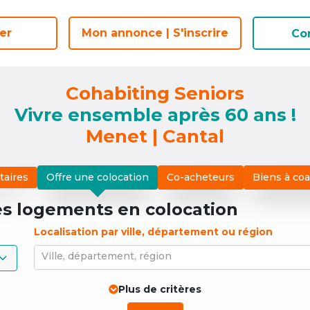
er
er
Mon annonce | S'inscrire
Mon annonce | S'inscrire
Co
Co
Cohabiting Seniors
Vivre ensemble après 60 ans !
Menet | Cantal
taires
Offre une colocation
Co-acheteurs
Biens à co
es logements
en colocation
Localisation par ville, département ou région
Ville, département, région
Plus de critères