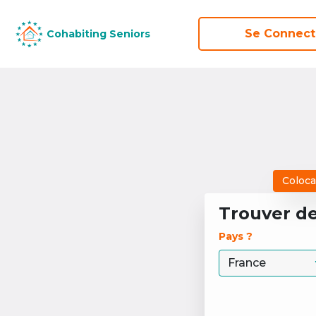
Se Connect
Se Connect
Cohabiting Seniors
Cohabiting Seniors
Coloca
Trouver d
Pays ? 