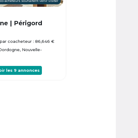
 co-acheteurs souhaitent venir visiter
e | Périgord
par coacheteur : 86,646 €
 Dordogne, Nouvelle-
oir les
9
annonces