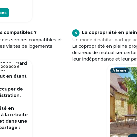
ces
s compatibles ?
La copropriété en plei
4
c des seniors compatibles et
Un mode d’habitat partagé ad
tes visites de logements
La copropriété en pleine prop
désireux de mutualiser certa
leur indépendance et leur pa
rance - Gard
 200 000 €
 co
À la une
out en étant
occuper de
istration.
été en
 la retraite
et dans une
partage :