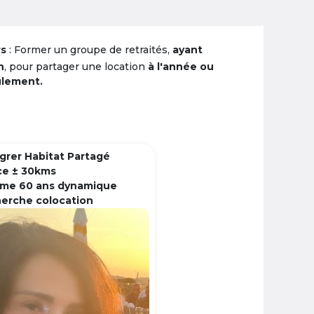
rs
: Former un groupe de retraités,
ayant
n
, pour partager une location
à l'année ou
ulement.
grer Habitat Partagé
ce ± 30kms
me 60 ans dynamique
herche colocation