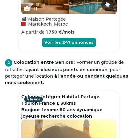
11
Maison Partagée
Marrakech, Maroc
A partir de
1 750 €/mois
Voir les
247
annonces
Colocation entre Seniors
: Former un groupe de
2
retraités,
ayant plusieurs points en commun
, pour
partager une location
à l'année ou pendant quelques
mois seulement.
Colouer Intégrer Habitat Partagé
À la une
Toulon France ± 30kms
Bonjour femme 60 ans dynamique
joyeuse recherche colocation