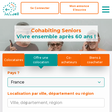
Mon annonce
Mon annonce
Se Connecter
Se Connecter
S'inscrire
S'inscrire
Accueil
Accueil
Cohabiting Seniors
Vivre ensemble après 60 ans !
Offre une
Co-
Biens à
Colocataires
colocation
acheteurs
coacheter
Pays ? 
Localisation par ville, département ou région
Ville, département, région