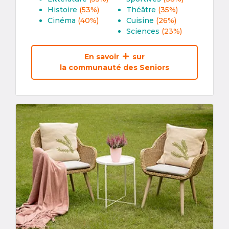
Histoire
(53%)
Théâtre
(35%)
Cinéma
(40%)
Cuisine
(26%)
Sciences
(23%)
En savoir
sur
la communauté des Seniors