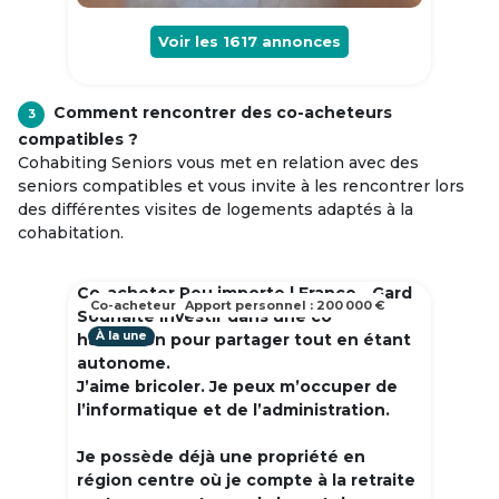
Voir les
1617
annonces
Comment rencontrer des co-acheteurs
3
compatibles ?
Cohabiting Seniors vous met en relation avec des
seniors compatibles et vous invite à les rencontrer lors
des différentes visites de logements adaptés à la
cohabitation.
Co-acheter Peu importe | France - Gard
Co-acheteur
Apport personnel : 200 000 €
Souhaite investir dans une co
À la une
habitation pour partager tout en étant
autonome.
J’aime bricoler. Je peux m’occuper de
l’informatique et de l’administration.
Je possède déjà une propriété en
région centre où je compte à la retraite