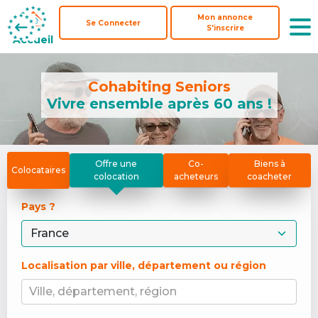
Mon annonce
Mon annonce
Se Connecter
Se Connecter
S'inscrire
S'inscrire
Accueil
Accueil
Cohabiting Seniors
Vivre ensemble après 60 ans !
Offre une
Co-
Biens à
Colocataires
colocation
acheteurs
coacheter
Pays ? 
Localisation par ville, département ou région
Ville, département, région