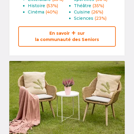
Histoire
(53%)
Théâtre
(35%)
Cinéma
(40%)
Cuisine
(26%)
Sciences
(23%)
En savoir
sur
la communauté des Seniors