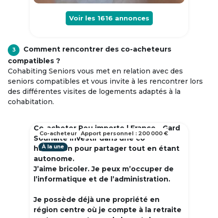
Voir les
1616
annonces
Comment rencontrer des co-acheteurs
3
compatibles ?
Cohabiting Seniors vous met en relation avec des
seniors compatibles et vous invite à les rencontrer lors
des différentes visites de logements adaptés à la
cohabitation.
Co-acheter Peu importe | France - Gard
Co-acheteur
Apport personnel : 200 000 €
Souhaite investir dans une co
À la une
habitation pour partager tout en étant
autonome.
J’aime bricoler. Je peux m’occuper de
l’informatique et de l’administration.
Je possède déjà une propriété en
région centre où je compte à la retraite