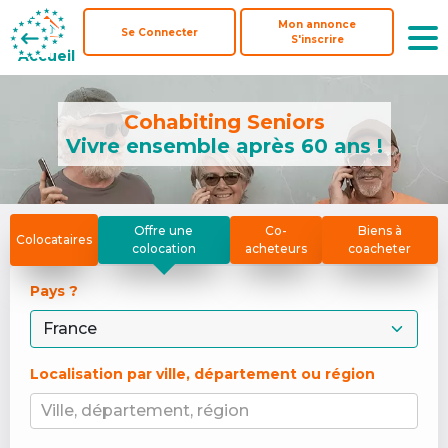
Mon annonce
Mon annonce
Se Connecter
Se Connecter
S'inscrire
S'inscrire
Accueil
Accueil
Cohabiting Seniors
Vivre ensemble après 60 ans !
Offre une
Co-
Biens à
Colocataires
colocation
acheteurs
coacheter
Pays ? 
Localisation par ville, département ou région
Ville, département, région