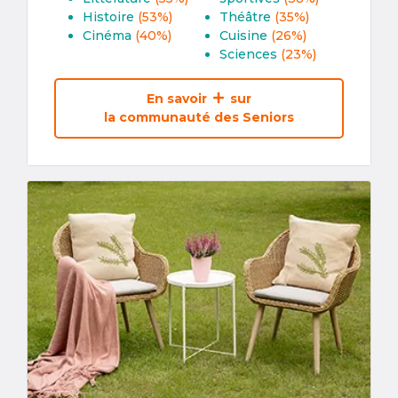
Histoire
(53%)
Théâtre
(35%)
Cinéma
(40%)
Cuisine
(26%)
Sciences
(23%)
En savoir
sur
la communauté des Seniors