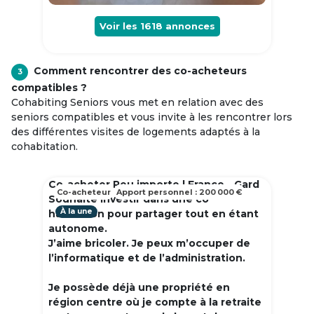
Voir les
1618
annonces
Comment rencontrer des co-acheteurs
3
compatibles ?
Cohabiting Seniors vous met en relation avec des
seniors compatibles et vous invite à les rencontrer lors
des différentes visites de logements adaptés à la
cohabitation.
Co-acheter Peu importe | France - Gard
Co-acheteur
Apport personnel : 200 000 €
Souhaite investir dans une co
À la une
habitation pour partager tout en étant
autonome.
J’aime bricoler. Je peux m’occuper de
l’informatique et de l’administration.
Je possède déjà une propriété en
région centre où je compte à la retraite