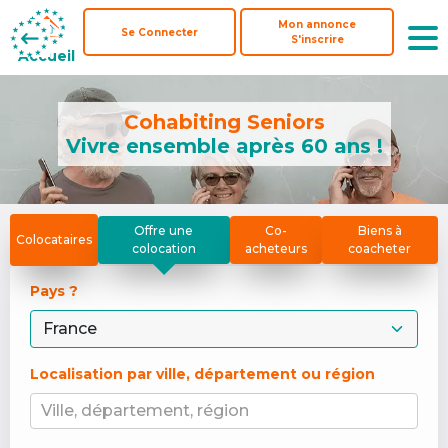
Mon annonce
Mon annonce
Se Connecter
Se Connecter
S'inscrire
S'inscrire
Accueil
Accueil
Cohabiting Seniors
Vivre ensemble après 60 ans !
Offre une
Co-
Biens à
Colocataires
colocation
acheteurs
coacheter
Pays ? 
Localisation par ville, département ou région
Ville, département, région