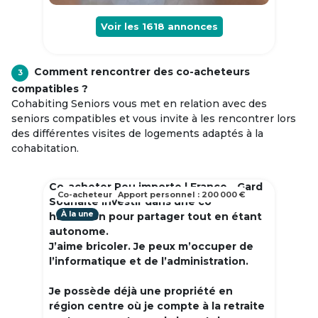
Voir les
1618
annonces
Comment rencontrer des co-acheteurs
3
compatibles ?
Cohabiting Seniors vous met en relation avec des
seniors compatibles et vous invite à les rencontrer lors
des différentes visites de logements adaptés à la
cohabitation.
Co-acheter Peu importe | France - Gard
Co-acheteur
Apport personnel : 200 000 €
Souhaite investir dans une co
À la une
habitation pour partager tout en étant
autonome.
J’aime bricoler. Je peux m’occuper de
l’informatique et de l’administration.
Je possède déjà une propriété en
région centre où je compte à la retraite