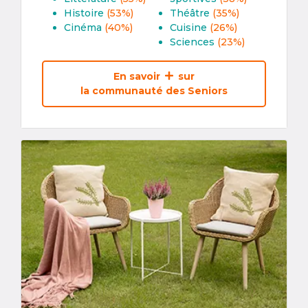
Histoire
(53%)
Théâtre
(35%)
Cinéma
(40%)
Cuisine
(26%)
Sciences
(23%)
En savoir
sur
la communauté des Seniors