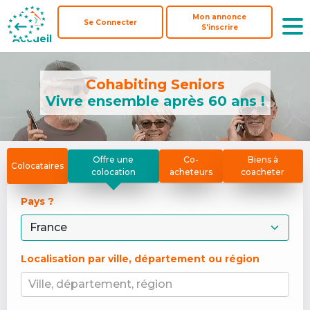
Mon annonce
Mon annonce
Se Connecter
Se Connecter
S'inscrire
S'inscrire
Accueil
Accueil
Cohabiting Seniors
Vivre ensemble après 60 ans !
Offre une
Co-
Biens à
Colocataires
colocation
acheteurs
coacheter
Pays ? 
Localisation par ville, département ou région
Ville, département, région