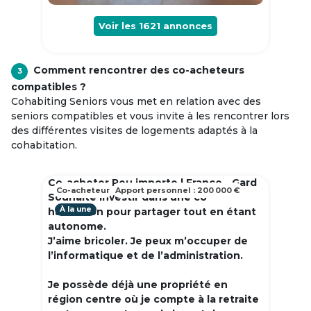
Voir les
1621
annonces
Comment rencontrer des co-acheteurs
3
compatibles ?
Cohabiting Seniors vous met en relation avec des
seniors compatibles et vous invite à les rencontrer lors
des différentes visites de logements adaptés à la
cohabitation.
Co-acheter Peu importe | France - Gard
Co-acheteur
Apport personnel : 200 000 €
Souhaite investir dans une co
À la une
habitation pour partager tout en étant
autonome.
J’aime bricoler. Je peux m’occuper de
l’informatique et de l’administration.
Je possède déjà une propriété en
région centre où je compte à la retraite