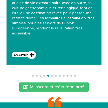
xtraordinaire, avec en outre, sa
l’année, avec 300 jo
omique et œnologique, font de
La Valette à Malte, 
tination rêvée pour passer une
côtoient, apparaît d
es formalités d’installation, très
pays où il fait bon y 
s seniors de l'Union
Malte dispose égal
dent le rêve italien très
santé performant. L
langue nationale.
M'inscrire et créer mon profil