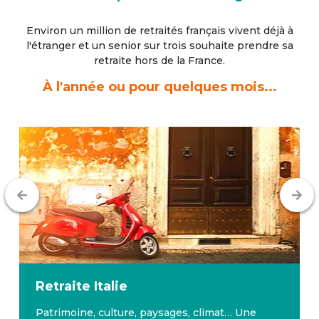
Environ un million de retraités français vivent déjà à
l'étranger
et un senior sur trois souhaite prendre sa
retraite hors de la France.
À l'année ou pour quelques mois...
ie
Retraite
Malte
ture, paysages, climat… Une
Malte bénéficie d’u