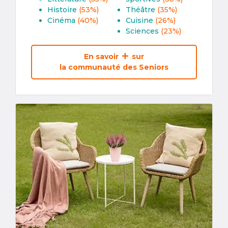
Histoire
(53%)
Théâtre
(35%)
Cinéma
(40%)
Cuisine
(26%)
Sciences
(23%)
En savoir
sur
la communauté des Seniors