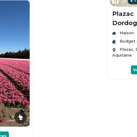
20
4
Plazac
Dordogn
Maison
Budget 
Plazac,
Aquitaine
V
ces