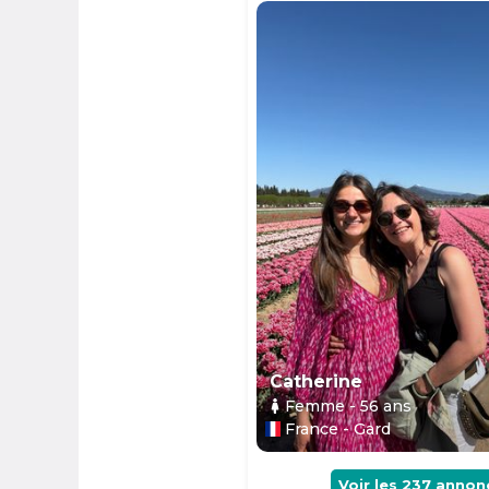
Catherine
Femme
- 56
ans
France - Gard
Voir les
237
annon