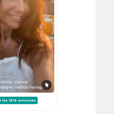
 60
ans
30kms - France
ntégrer Habitat Partagé
r les
1616
annonces