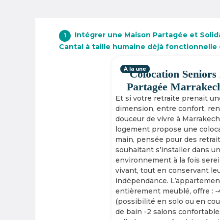
Intégrer une Maison Partagée et Solid
1
Cantal à taille humaine déjà fonctionnelle
À la une
Colocation Seniors
Partagée Marrakec
Et si votre retraite prenait u
dimension, entre confort, re
douceur de vivre à Marrakech
logement propose une coloca
main, pensée pour des retrai
souhaitant s’installer dans u
environnement à la fois serei
vivant, tout en conservant le
indépendance. L’appartement
entièrement meublé, offre : 
(possibilité en solo ou en cou
de bain -2 salons confortable