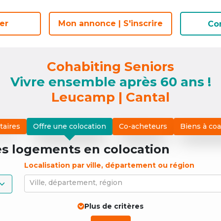
er
er
Mon annonce | S'inscrire
Mon annonce | S'inscrire
Co
Co
Cohabiting Seniors
Vivre ensemble après 60 ans !
Leucamp | Cantal
taires
Offre une colocation
Co-acheteurs
Biens à co
es logements
en colocation
Localisation par ville, département ou région
Ville, département, région
Plus de critères