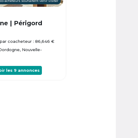
 co-acheteurs souhaitent venir visiter
e | Périgord
par coacheteur : 86,646 €
 Dordogne, Nouvelle-
oir les
9
annonces