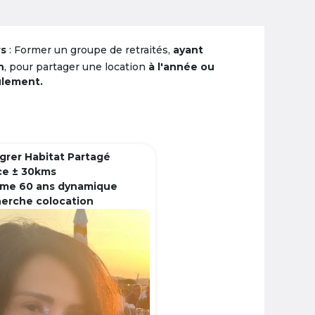
rs
: Former un groupe de retraités,
ayant
n
, pour partager une location
à l'année ou
ulement.
grer Habitat Partagé
ce ± 30kms
me 60 ans dynamique
herche colocation