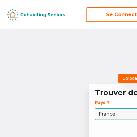
Se Connect
Se Connect
Cohabiting Seniors
Cohabiting Seniors
Coloca
Trouver d
Pays ? 