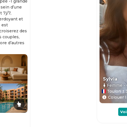
ipée -1 grande
 sein d’une
 7j/7,
erdoyant et
 est
 croiserez des
es couples,
ore d’autres
Sylvia
Femme
-
Toulon ± 
Colouer I
Voi