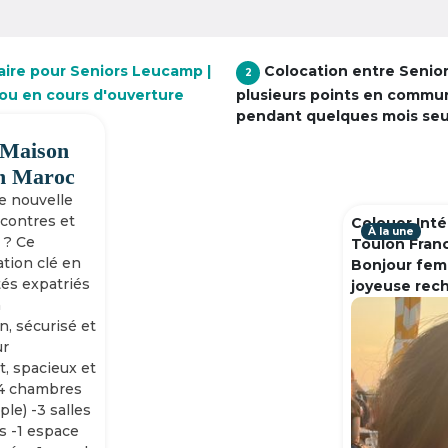
aire pour Seniors Leucamp |
Colocation entre Senio
2
 ou en cours d'ouverture
plusieurs points en commu
pendant quelques mois se
 Maison
h Maroc
ne nouvelle
ncontres et
Colouer Inté
À la une
 ? Ce
Toulon Fran
tion clé en
Bonjour fem
tés expatriés
joyeuse rec
n
n, sécurisé et
ur
, spacieux et
-4 chambres
ple) -3 salles
s -1 espace