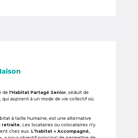
Maison
e de
l'Habitat Partagé Senior
, séduit de
, qui aspirent à un mode de vie collectif où
itat à taille humaine, est une alternative
 retraite.
Les locataires ou colocataires n'y
ement chez eux.
L'habitat « Accompagné,
»,
a pour objectif principal de permettre de