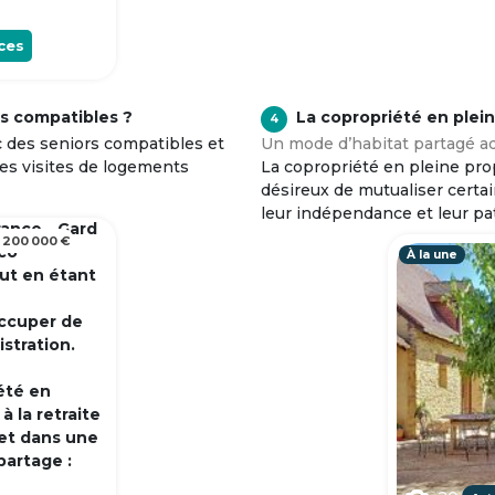
ces
s compatibles ?
La copropriété en plei
4
c des seniors compatibles et
Un mode d’habitat partagé ad
tes visites de logements
La copropriété en pleine prop
désireux de mutualiser certa
leur indépendance et leur pa
rance - Gard
 200 000 €
 co
À la une
out en étant
occuper de
istration.
été en
 la retraite
et dans une
partage :