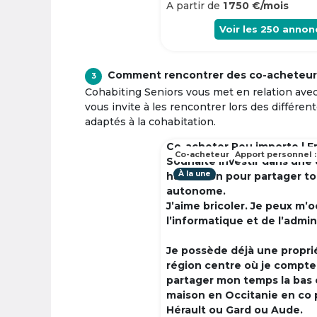
A partir de
1 750 €/mois
Voir les
250
annon
Comment rencontrer des co-acheteur
3
Cohabiting Seniors vous met en relation ave
vous invite à les rencontrer lors des différen
adaptés à la cohabitation.
Co-acheter Peu importe | F
Co-acheteur
Apport personnel :
Souhaite investir dans une
À la une
habitation pour partager t
autonome.
J’aime bricoler. Je peux m’
l’informatique et de l’admin
Je possède déjà une propri
région centre où je compte à
partager mon temps la bas 
maison en Occitanie en co 
Hérault ou Gard ou Aude.