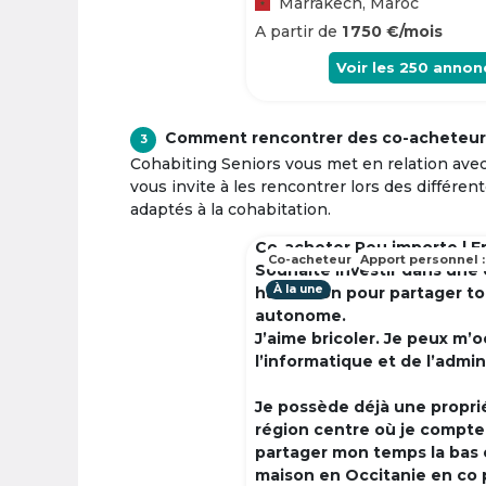
Marrakech, Maroc
A partir de
1 750 €/mois
Voir les
250
annon
Comment rencontrer des co-acheteur
3
Cohabiting Seniors vous met en relation ave
vous invite à les rencontrer lors des différen
adaptés à la cohabitation.
Co-acheter Peu importe | F
Co-acheteur
Apport personnel :
Souhaite investir dans une
À la une
habitation pour partager t
autonome.
J’aime bricoler. Je peux m’
l’informatique et de l’admin
Je possède déjà une propri
région centre où je compte à
partager mon temps la bas 
maison en Occitanie en co 