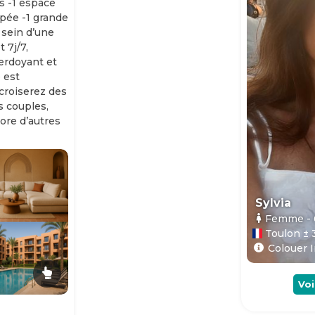
s -1 espace
ipée -1 grande
 sein d’une
 7j/7,
erdoyant et
 est
 croiserez des
es couples,
ore d’autres
Sylvia
Femme
-
Toulon ± 
Colouer I
Voi