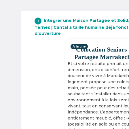
Intégrer une Maison Partagée et Solid
1
Ternes | Cantal à taille humaine déjà fonc
d'ouverture
À la une
Colocation Seniors
Partagée Marrakec
Et si votre retraite prenait u
dimension, entre confort, re
douceur de vivre à Marrakech
logement propose une coloca
main, pensée pour des retrai
souhaitant s’installer dans u
environnement à la fois serei
vivant, tout en conservant le
indépendance. L’appartement
entièrement meublé, offre : 
(possibilité en solo ou en cou