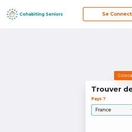
Se Connect
Se Connect
Cohabiting Seniors
Cohabiting Seniors
Coloca
Trouver d
Pays ? 