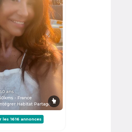
 60
ans
30kms - France
ntégrer Habitat Partagé
r les
1616
annonces