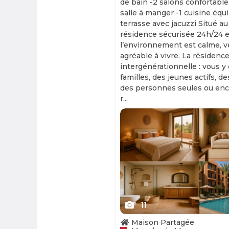
de bain -2 salons confortable
salle à manger -1 cuisine équ
terrasse avec jacuzzi Situé au
résidence sécurisée 24h/24 et
l’environnement est calme, v
agréable à vivre. La résidence
intergénérationnelle : vous y
familles, des jeunes actifs, d
des personnes seules ou enc
r...
Slide 1 of 11
11
Maison Partagée