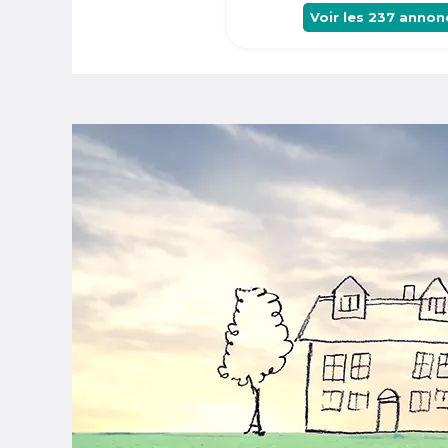
Voir les
237
annon