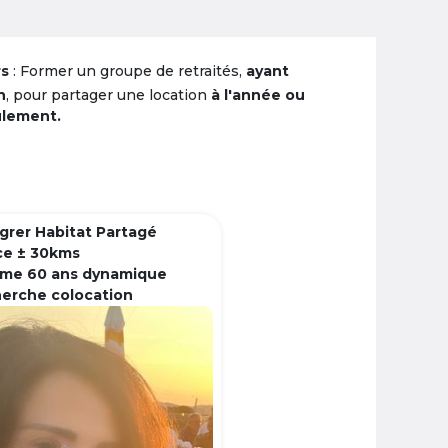
rs
: Former un groupe de retraités,
ayant
n
, pour partager une location
à l'année ou
ulement.
grer Habitat Partagé
ce ± 30kms
me 60 ans dynamique
herche colocation