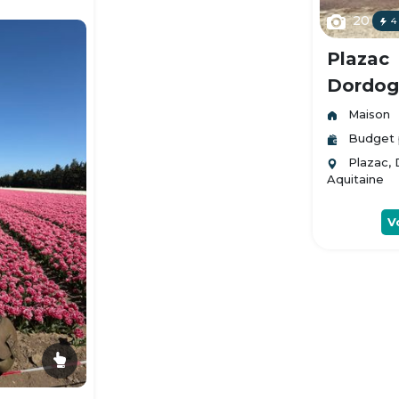
20
4
Plazac
Dordogn
Maison
Budget 
Plazac,
Aquitaine
V