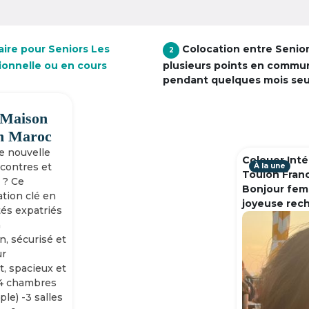
aire pour Seniors Les
Colocation entre Senio
2
tionnelle ou en cours
plusieurs points en commu
pendant quelques mois se
 Maison
h Maroc
ne nouvelle
Colouer Inté
ncontres et
À la une
Toulon Fran
 ? Ce
Bonjour fem
tion clé en
joyeuse rec
tés expatriés
n
n, sécurisé et
ur
, spacieux et
-4 chambres
ple) -3 salles