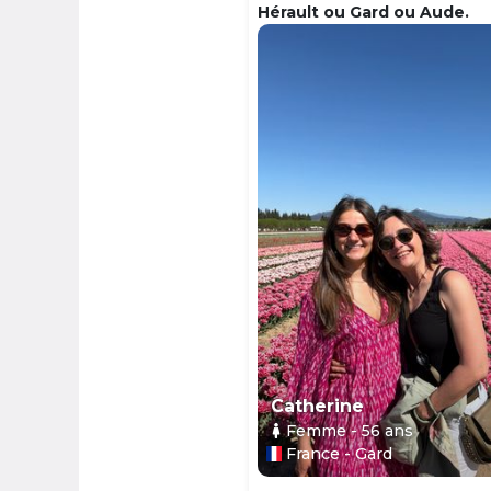
Hérault ou Gard ou Aude.
Catherine
Femme
- 56
ans
France - Gard