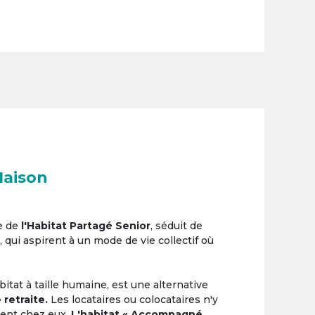
Maison
e de
l'Habitat Partagé Senior
, séduit de
, qui aspirent à un mode de vie collectif où
itat à taille humaine, est une alternative
 retraite.
Les locataires ou colocataires n'y
ement chez eux.
L'habitat « Accompagné,