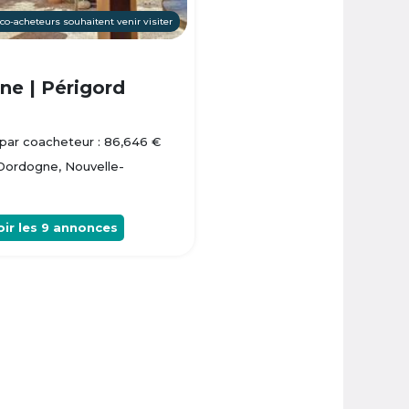
 co-acheteurs souhaitent venir visiter
e | Périgord
par coacheteur : 86,646 €
 Dordogne, Nouvelle-
oir les
9
annonces