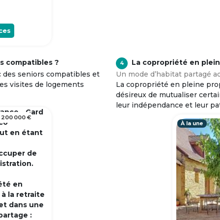
ces
s compatibles ?
La copropriété en plei
4
c des seniors compatibles et
Un mode d’habitat partagé ad
tes visites de logements
La copropriété en pleine prop
désireux de mutualiser certa
leur indépendance et leur pa
rance - Gard
 200 000 €
 co
À la une
out en étant
occuper de
istration.
été en
 la retraite
et dans une
partage :