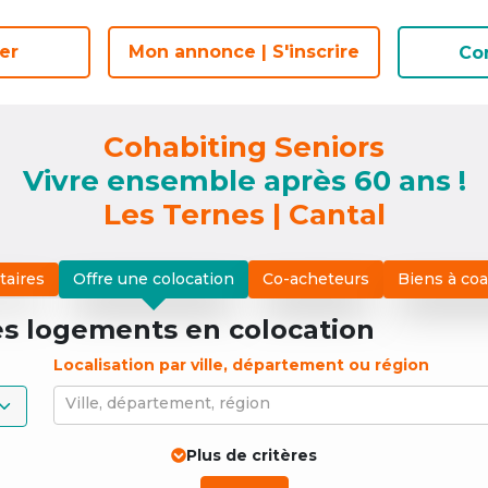
er
er
Mon annonce | S'inscrire
Mon annonce | S'inscrire
Co
Co
Cohabiting Seniors
Vivre ensemble après 60 ans !
Les Ternes | Cantal
taires
Offre une colocation
Co-acheteurs
Biens à co
es logements
en colocation
Localisation par ville, département ou région
Ville, département, région
Plus de critères