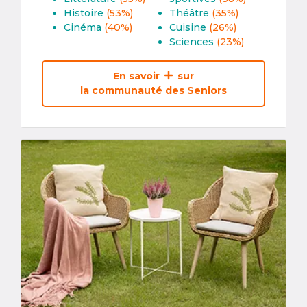
Histoire
(53%)
Théâtre
(35%)
Cinéma
(40%)
Cuisine
(26%)
Sciences
(23%)
En savoir
sur
la communauté des Seniors