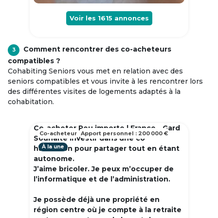
Voir les
1615
annonces
Comment rencontrer des co-acheteurs
3
compatibles ?
Cohabiting Seniors vous met en relation avec des
seniors compatibles et vous invite à les rencontrer lors
des différentes visites de logements adaptés à la
cohabitation.
Co-acheter Peu importe | France - Gard
Co-acheteur
Apport personnel : 200 000 €
Souhaite investir dans une co
À la une
habitation pour partager tout en étant
autonome.
J’aime bricoler. Je peux m’occuper de
l’informatique et de l’administration.
Je possède déjà une propriété en
région centre où je compte à la retraite