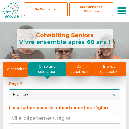
Mon annonce
Mon annonce
Se Connecter
Se Connecter
S'inscrire
S'inscrire
Accueil
Accueil
Cohabiting Seniors
Vivre ensemble après 60 ans !
Offre une
Co-
Biens à
Colocataires
colocation
acheteurs
coacheter
Pays ? 
Localisation par ville, département ou région
Ville, département, région