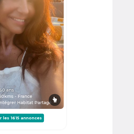
 60
ans
30kms - France
ntégrer Habitat Partagé
r les
1615
annonces