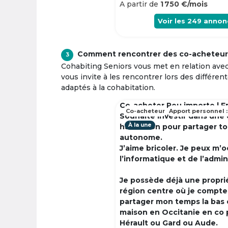
A partir de
1 750 €/mois
Voir les
249
annon
Comment rencontrer des co-acheteur
3
Cohabiting Seniors vous met en relation ave
vous invite à les rencontrer lors des différen
adaptés à la cohabitation.
Co-acheter Peu importe | F
Co-acheteur
Apport personnel :
Souhaite investir dans une
À la une
habitation pour partager t
autonome.
J’aime bricoler. Je peux m’
l’informatique et de l’admin
Je possède déjà une propri
région centre où je compte à
partager mon temps la bas 
maison en Occitanie en co 
Hérault ou Gard ou Aude.