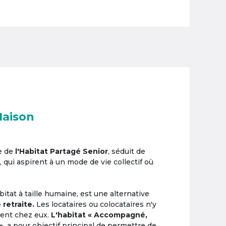
Maison
e de
l'Habitat Partagé Senior
, séduit de
, qui aspirent à un mode de vie collectif où
itat à taille humaine, est une alternative
 retraite.
Les locataires ou colocataires n'y
ement chez eux.
L'habitat « Accompagné,
»,
a pour objectif principal de permettre de