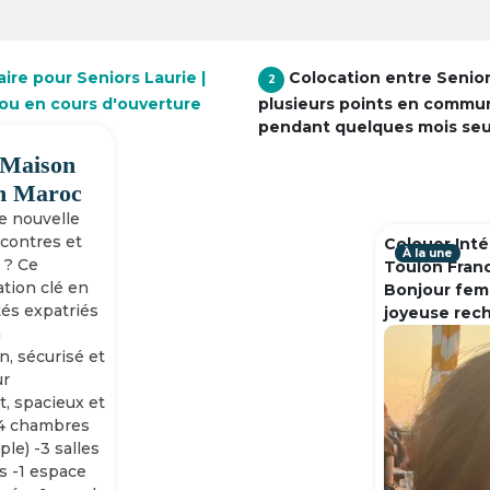
ire pour Seniors Laurie |
Colocation entre Senio
2
 ou en cours d'ouverture
plusieurs points en commu
pendant quelques mois se
 Maison
h Maroc
ne nouvelle
ncontres et
Colouer Inté
À la une
 ? Ce
Toulon Fran
tion clé en
Bonjour fem
tés expatriés
joyeuse rec
n
n, sécurisé et
ur
, spacieux et
-4 chambres
ple) -3 salles
s -1 espace