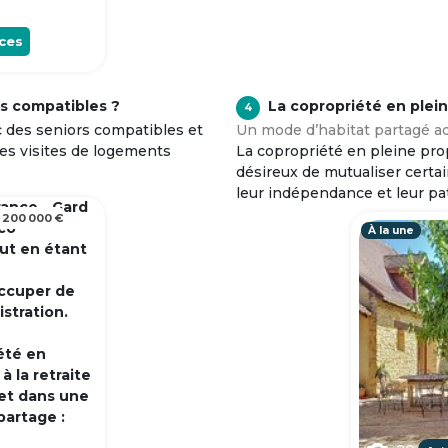
ces
s compatibles ?
La copropriété en plei
4
c des seniors compatibles et
Un mode d’habitat partagé ad
tes visites de logements
La copropriété en pleine prop
désireux de mutualiser certa
leur indépendance et leur pa
rance - Gard
 200 000 €
 co
À la une
out en étant
occuper de
istration.
été en
 la retraite
et dans une
partage :