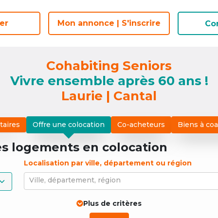
er
er
Mon annonce | S'inscrire
Mon annonce | S'inscrire
Co
Co
Cohabiting Seniors
Vivre ensemble après 60 ans !
Laurie | Cantal
taires
Offre une colocation
Co-acheteurs
Biens à co
es logements
en colocation
Localisation par ville, département ou région
Ville, département, région
Plus de critères