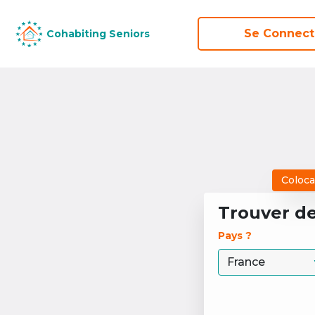
Se Connect
Se Connect
Cohabiting Seniors
Cohabiting Seniors
Coloca
Trouver d
Pays ? 