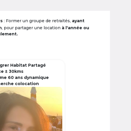
rs
: Former un groupe de retraités,
ayant
n
, pour partager une location
à l'année ou
ulement.
grer Habitat Partagé
ce ± 30kms
me 60 ans dynamique
herche colocation