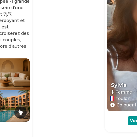
ipée -1 grande
 sein d’une
 7j/7,
erdoyant et
 est
 croiserez des
es couples,
ore d’autres
Sylvia
Femme
-
Toulon ± 
Colouer I
Voi