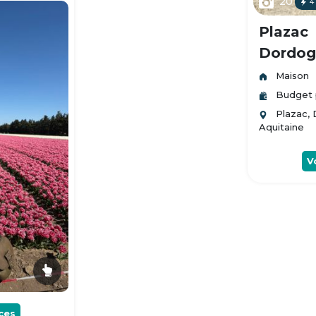
20
4
Plazac
Dordogn
Maison
Budget 
Plazac,
Aquitaine
V
ces