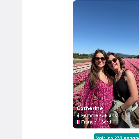
Catherine
Femme
- 56
ans
France - Gard
Voir les
237
annon