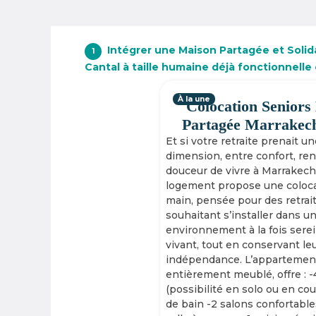
Intégrer une Maison Partagée et Solida
1
Cantal à taille humaine déjà fonctionnelle
À la une
Colocation Seniors
Partagée Marrakec
Et si votre retraite prenait u
dimension, entre confort, re
douceur de vivre à Marrakech
logement propose une coloca
main, pensée pour des retrai
souhaitant s’installer dans u
environnement à la fois serei
vivant, tout en conservant le
indépendance. L’appartement
entièrement meublé, offre : 
(possibilité en solo ou en cou
de bain -2 salons confortable