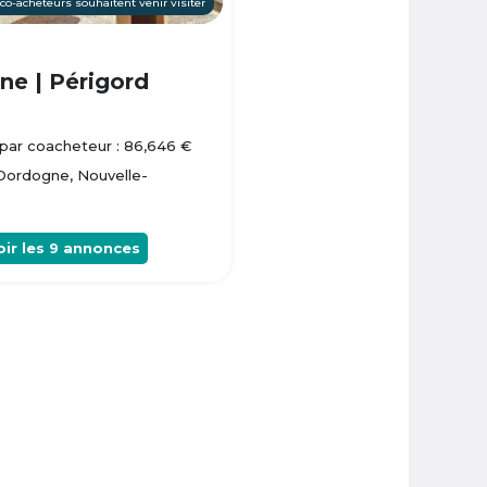
 co-acheteurs souhaitent venir visiter
e | Périgord
par coacheteur : 86,646 €
 Dordogne, Nouvelle-
oir les
9
annonces