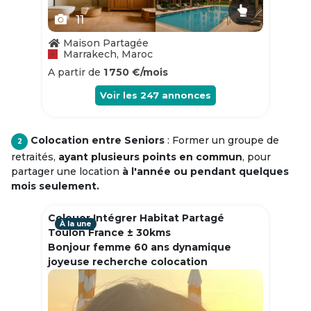
11
Maison Partagée
Marrakech, Maroc
A partir de
1 750 €/mois
Voir les
247
annonces
Colocation entre Seniors
: Former un groupe de
2
retraités,
ayant plusieurs points en commun
, pour
partager une location
à l'année ou pendant quelques
mois seulement.
Colouer Intégrer Habitat Partagé
À la une
Toulon France ± 30kms
Bonjour femme 60 ans dynamique
joyeuse recherche colocation