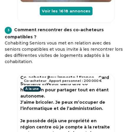
Voir les
1618
annonces
Comment rencontrer des co-acheteurs
3
compatibles ?
Cohabiting Seniors vous met en relation avec des
seniors compatibles et vous invite à les rencontrer lors
des différentes visites de logements adaptés à la
cohabitation.
Co-acheter Peu importe | France - Gard
Co-acheteur
Apport personnel : 200 000 €
Souhaite investir dans une co
À la une
habitation pour partager tout en étant
autonome.
J’aime bricoler. Je peux m’occuper de
l’informatique et de l’administration.
Je possède déjà une propriété en
région centre où je compte à la retraite