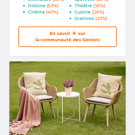
Histoire
(53%)
Théâtre
(35%)
Cinéma
(40%)
Cuisine
(26%)
Sciences
(23%)
En savoir
sur
la communauté des Seniors