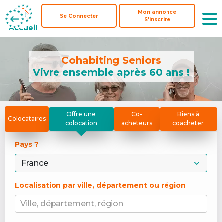
Mon annonce
Mon annonce
Se Connecter
Se Connecter
S'inscrire
S'inscrire
Accueil
Accueil
Cohabiting Seniors
Vivre ensemble après 60 ans !
Offre une
Co-
Biens à
Colocataires
colocation
acheteurs
coacheter
Pays ? 
Localisation par ville, département ou région
Ville, département, région