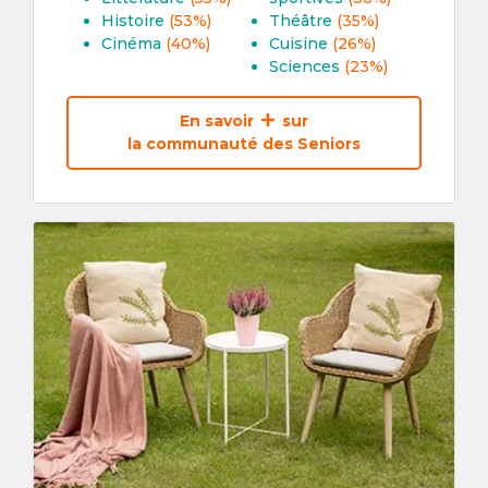
Histoire
(53%)
Théâtre
(35%)
Cinéma
(40%)
Cuisine
(26%)
Sciences
(23%)
En savoir
sur
la communauté des Seniors