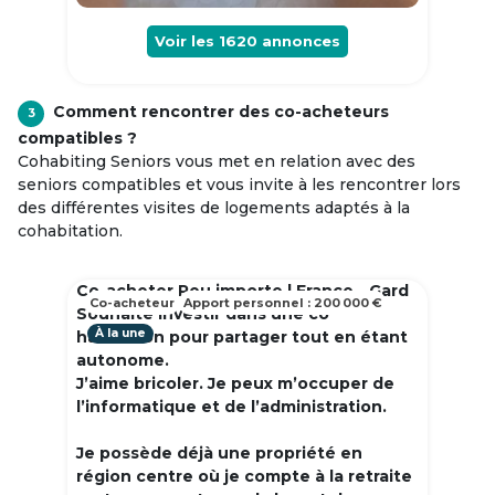
Voir les
1620
annonces
Comment rencontrer des co-acheteurs
3
compatibles ?
Cohabiting Seniors vous met en relation avec des
seniors compatibles et vous invite à les rencontrer lors
des différentes visites de logements adaptés à la
cohabitation.
Co-acheter Peu importe | France - Gard
Co-acheteur
Apport personnel : 200 000 €
Souhaite investir dans une co
À la une
habitation pour partager tout en étant
autonome.
J’aime bricoler. Je peux m’occuper de
l’informatique et de l’administration.
Je possède déjà une propriété en
région centre où je compte à la retraite