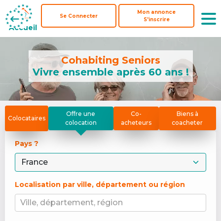
Mon annonce
Mon annonce
Se Connecter
Se Connecter
S'inscrire
S'inscrire
Accueil
Accueil
Cohabiting Seniors
Vivre ensemble après 60 ans !
Offre une
Co-
Biens à
Colocataires
colocation
acheteurs
coacheter
Pays ? 
Localisation par ville, département ou région
Ville, département, région