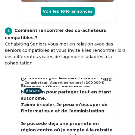
Voir les
1616
annonces
Comment rencontrer des co-acheteurs
3
compatibles ?
Cohabiting Seniors vous met en relation avec des
seniors compatibles et vous invite à les rencontrer lors
des différentes visites de logements adaptés à la
cohabitation.
Co-acheter Peu importe | France - Gard
Co-acheteur
Apport personnel : 200 000 €
Souhaite investir dans une co
À la une
habitation pour partager tout en étant
autonome.
J’aime bricoler. Je peux m’occuper de
l’informatique et de l’administration.
Je possède déjà une propriété en
région centre où je compte à la retraite