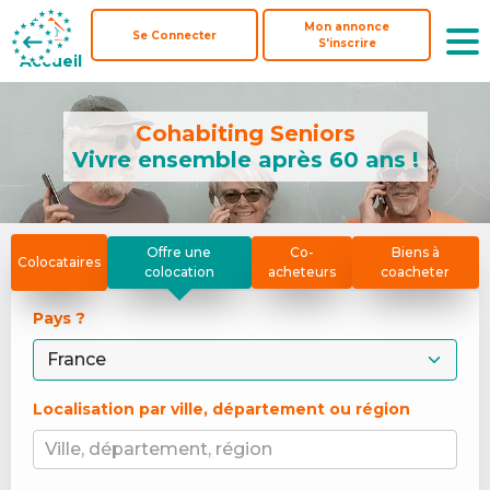
Mon annonce
Mon annonce
Se Connecter
Se Connecter
S'inscrire
S'inscrire
Accueil
Accueil
Cohabiting Seniors
Vivre ensemble après 60 ans !
Offre une
Co-
Biens à
Colocataires
colocation
acheteurs
coacheter
Pays ? 
Localisation par ville, département ou région
Ville, département, région