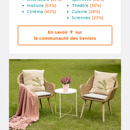
Histoire
(53%)
Théâtre
(35%)
Cinéma
(40%)
Cuisine
(26%)
Sciences
(23%)
En savoir
sur
la communauté des Seniors