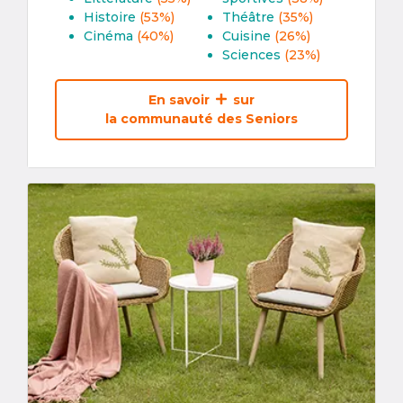
Histoire
(53%)
Théâtre
(35%)
Cinéma
(40%)
Cuisine
(26%)
Sciences
(23%)
En savoir
sur
la communauté des Seniors