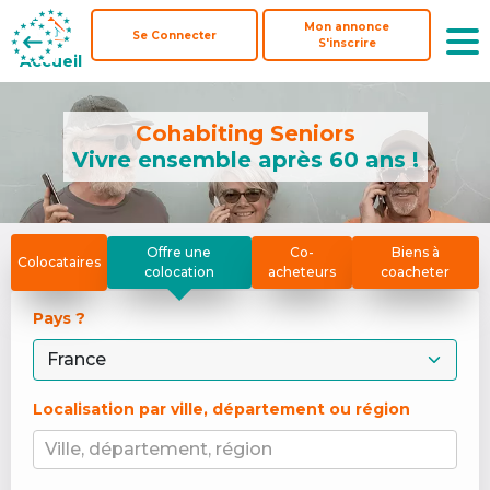
Mon annonce
Mon annonce
Se Connecter
Se Connecter
S'inscrire
S'inscrire
Accueil
Accueil
Cohabiting Seniors
Vivre ensemble après 60 ans !
Offre une
Co-
Biens à
Colocataires
colocation
acheteurs
coacheter
Pays ? 
Localisation par ville, département ou région
Ville, département, région