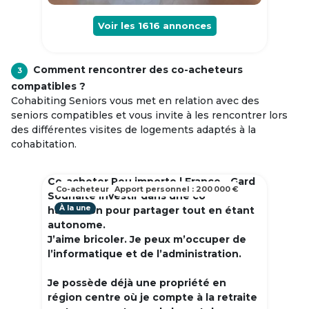
Voir les
1616
annonces
Comment rencontrer des co-acheteurs
3
compatibles ?
Cohabiting Seniors vous met en relation avec des
seniors compatibles et vous invite à les rencontrer lors
des différentes visites de logements adaptés à la
cohabitation.
Co-acheter Peu importe | France - Gard
Co-acheteur
Apport personnel : 200 000 €
Souhaite investir dans une co
À la une
habitation pour partager tout en étant
autonome.
J’aime bricoler. Je peux m’occuper de
l’informatique et de l’administration.
Je possède déjà une propriété en
région centre où je compte à la retraite