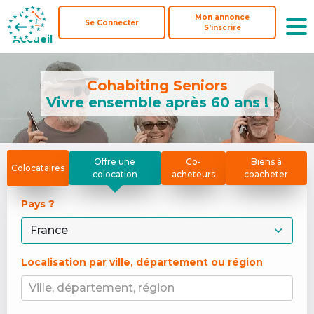
Mon annonce
Mon annonce
Se Connecter
Se Connecter
S'inscrire
S'inscrire
Accueil
Accueil
Cohabiting Seniors
Vivre ensemble après 60 ans !
Offre une
Co-
Biens à
Colocataires
colocation
acheteurs
coacheter
Pays ? 
Localisation par ville, département ou région
Ville, département, région