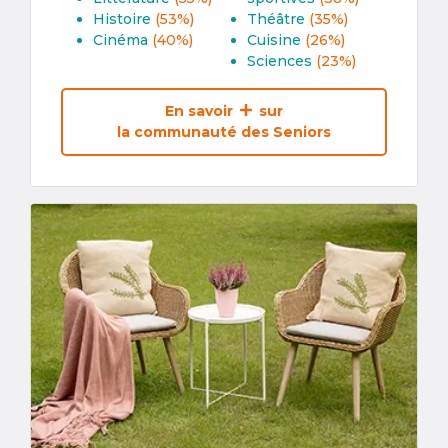
Histoire
(53%)
Théâtre
(35%)
Cinéma
(40%)
Cuisine
(26%)
Sciences
(23%)
En savoir
sur
la communauté des Seniors