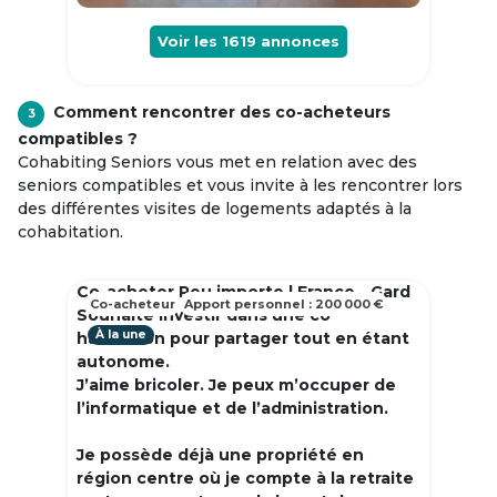
Voir les
1619
annonces
Comment rencontrer des co-acheteurs
3
compatibles ?
Cohabiting Seniors vous met en relation avec des
seniors compatibles et vous invite à les rencontrer lors
des différentes visites de logements adaptés à la
cohabitation.
Co-acheter Peu importe | France - Gard
Co-acheteur
Apport personnel : 200 000 €
Souhaite investir dans une co
À la une
habitation pour partager tout en étant
autonome.
J’aime bricoler. Je peux m’occuper de
l’informatique et de l’administration.
Je possède déjà une propriété en
région centre où je compte à la retraite