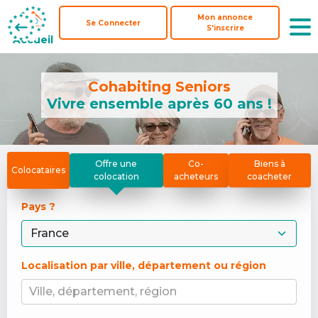
Mon annonce
Mon annonce
Se Connecter
Se Connecter
S'inscrire
S'inscrire
Accueil
Accueil
Cohabiting Seniors
Vivre ensemble après 60 ans !
Offre une
Co-
Biens à
Colocataires
colocation
acheteurs
coacheter
Pays ? 
Localisation par ville, département ou région
Ville, département, région