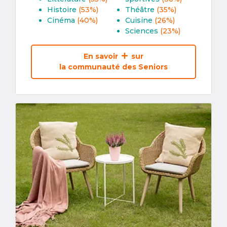
Histoire
(53%)
Théâtre
(35%)
Cinéma
(40%)
Cuisine
(26%)
Sciences
(23%)
En savoir
sur
la communauté des Seniors