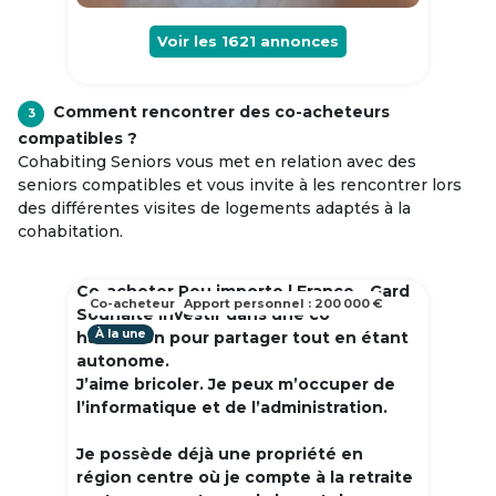
Voir les
1621
annonces
Comment rencontrer des co-acheteurs
3
compatibles ?
Cohabiting Seniors vous met en relation avec des
seniors compatibles et vous invite à les rencontrer lors
des différentes visites de logements adaptés à la
cohabitation.
Co-acheter Peu importe | France - Gard
Co-acheteur
Apport personnel : 200 000 €
Souhaite investir dans une co
À la une
habitation pour partager tout en étant
autonome.
J’aime bricoler. Je peux m’occuper de
l’informatique et de l’administration.
Je possède déjà une propriété en
région centre où je compte à la retraite