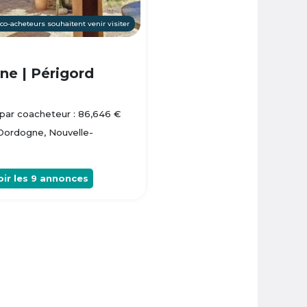
 co-acheteurs souhaitent venir visiter
e | Périgord
par coacheteur : 86,646 €
 Dordogne, Nouvelle-
oir les
9
annonces