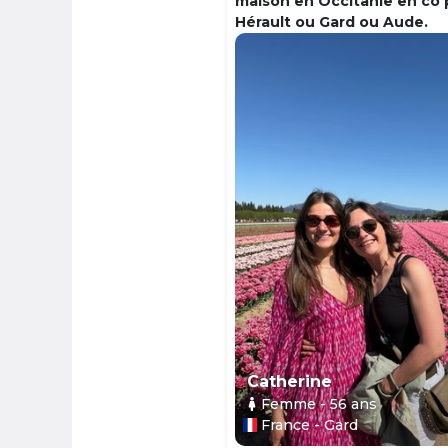
maison en Occitanie en co 
Hérault ou Gard ou Aude.
Catherine
Femme
- 56
ans
France - Gard