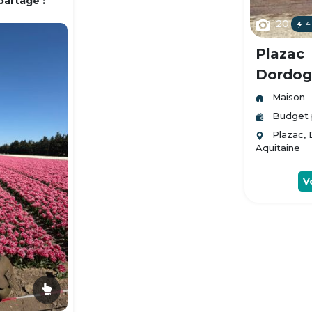
partage :
20
4
Plazac
Dordogn
Maison
Budget 
Plazac,
Aquitaine
V