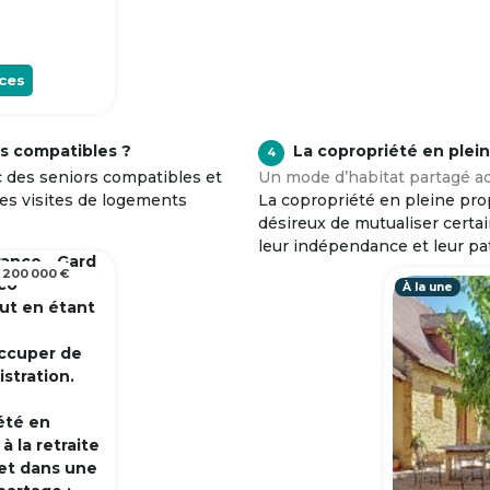
ces
s compatibles ?
La copropriété en plei
4
c des seniors compatibles et
Un mode d’habitat partagé ad
tes visites de logements
La copropriété en pleine prop
désireux de mutualiser certa
leur indépendance et leur pa
rance - Gard
 200 000 €
 co
À la une
out en étant
occuper de
istration.
été en
 la retraite
et dans une