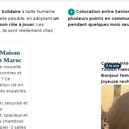
Solidaire
à taille humaine
Colocation entre Senio
2
raite paisible, en adoptant
un
plusieurs points en commu
son rôle à jouer.
Les
pendant quelques mois se
», ils sont réellement chez
 Maison
h Maroc
Colouer Inté
À la une
ne nouvelle
Toulon Fran
ncontres et
Bonjour fem
 ? Ce
joyeuse rec
tion clé en
tés expatriés
n
n, sécurisé et
ur
, spacieux et
-4 chambres
ple) -3 salles