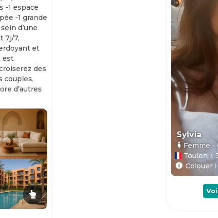
s -1 espace
ipée -1 grande
 sein d’une
 7j/7,
erdoyant et
 est
 croiserez des
es couples,
ore d’autres
Sylvia
Femme
-
Toulon ± 
Colouer I
Voi