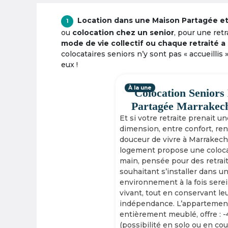
Location dans une Maison Partagée et 
1
ou
colocation chez un senior
, pour une ret
mode de vie collectif ou chaque retraité a 
colocataires seniors n’y sont pas « accueillis 
eux !
À la une
Colocation Seniors
Partagée Marrakec
Et si votre retraite prenait u
dimension, entre confort, re
douceur de vivre à Marrakech
logement propose une coloca
main, pensée pour des retrai
souhaitant s’installer dans u
environnement à la fois serei
vivant, tout en conservant le
indépendance. L’appartement
entièrement meublé, offre : 
(possibilité en solo ou en cou