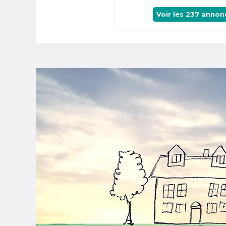
Voir les
237
annon