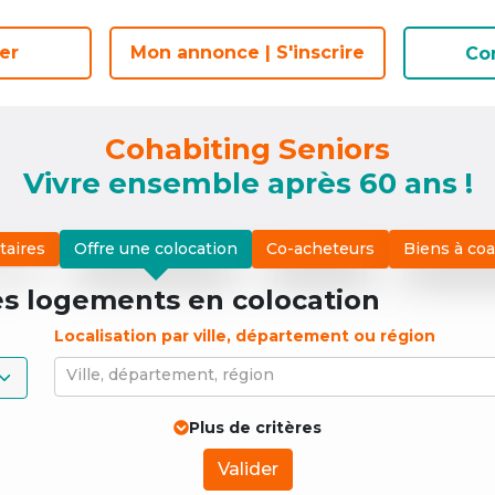
er
Mon annonce | S'inscrire
Co
Cohabiting Seniors
Vivre ensemble après 60 ans !
taires
Offre une colocation
Co-acheteurs
Biens à co
es logements
en colocation
Localisation par ville, département ou région
Ville, département, région
Plus de critères
Valider