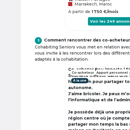
Marrakech, Maroc
A partir de
1 750 €/mois
Voir les
249
annon
Comment rencontrer des co-acheteur
3
Cohabiting Seniors vous met en relation ave
vous invite à les rencontrer lors des différen
adaptés à la cohabitation.
Co-acheter Peu importe | F
Co-acheteur
Apport personnel :
Souhaite investir dans une
À la une
habitation pour partager t
autonome.
J’aime bricoler. Je peux m’
l’informatique et de l’admin
Je possède déjà une propri
région centre où je compte à
partager mon temps la bas 