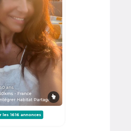
 60
ans
30kms - France
ntégrer Habitat Partagé
r les
1616
annonces