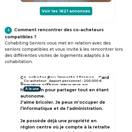
Voir les
1621
annonces
Comment rencontrer des co-acheteurs
3
compatibles ?
Cohabiting Seniors vous met en relation avec des
seniors compatibles et vous invite à les rencontrer lors
des différentes visites de logements adaptés à la
cohabitation.
Co-acheter Peu importe | France - Gard
Co-acheteur
Apport personnel : 200 000 €
Souhaite investir dans une co
À la une
habitation pour partager tout en étant
autonome.
J’aime bricoler. Je peux m’occuper de
l’informatique et de l’administration.
Je possède déjà une propriété en
région centre où je compte à la retraite