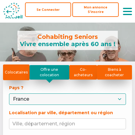
Mon annonce
Mon annonce
Se Connecter
Se Connecter
S'inscrire
S'inscrire
Accueil
Accueil
Cohabiting Seniors
Vivre ensemble après 60 ans !
Offre une
Co-
Biens à
Colocataires
colocation
acheteurs
coacheter
Pays ? 
Localisation par ville, département ou région
Ville, département, région