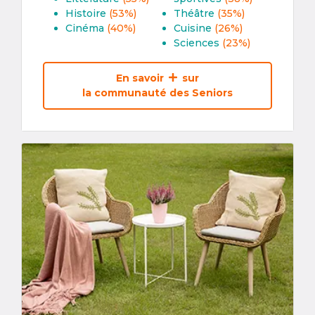
Histoire
(53%)
Théâtre
(35%)
Cinéma
(40%)
Cuisine
(26%)
Sciences
(23%)
En savoir
sur
la communauté des Seniors