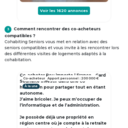
Voir les
1620
annonces
Comment rencontrer des co-acheteurs
3
compatibles ?
Cohabiting Seniors vous met en relation avec des
seniors compatibles et vous invite à les rencontrer lors
des différentes visites de logements adaptés à la
cohabitation.
Co-acheter Peu importe | France - Gard
Co-acheteur
Apport personnel : 200 000 €
Souhaite investir dans une co
À la une
habitation pour partager tout en étant
autonome.
J’aime bricoler. Je peux m’occuper de
l’informatique et de l’administration.
Je possède déjà une propriété en
région centre où je compte à la retraite