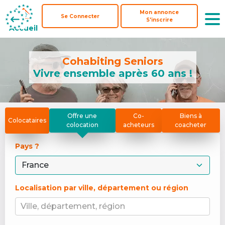
Mon annonce
Mon annonce
Se Connecter
Se Connecter
S'inscrire
S'inscrire
Accueil
Accueil
Cohabiting Seniors
Vivre ensemble après 60 ans !
Offre une
Co-
Biens à
Colocataires
colocation
acheteurs
coacheter
Pays ? 
Localisation par ville, département ou région
Ville, département, région