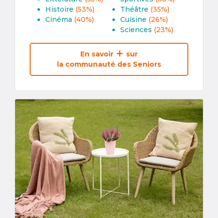
Histoire
(53%)
Théâtre
(35%)
Cinéma
(40%)
Cuisine
(26%)
Sciences
(23%)
En savoir
sur
la communauté des Seniors