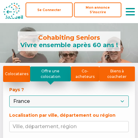
Mon annonce
Mon annonce
Se Connecter
Se Connecter
S'inscrire
S'inscrire
Accueil
Accueil
Cohabiting Seniors
Vivre ensemble après 60 ans !
Offre une
Co-
Biens à
Colocataires
colocation
acheteurs
coacheter
Pays ? 
Localisation par ville, département ou région
Ville, département, région