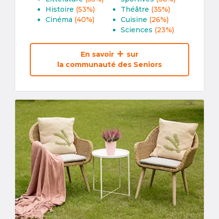
Histoire
(53%)
Théâtre
(35%)
Cinéma
(40%)
Cuisine
(26%)
Sciences
(23%)
En savoir
sur
la communauté des Seniors