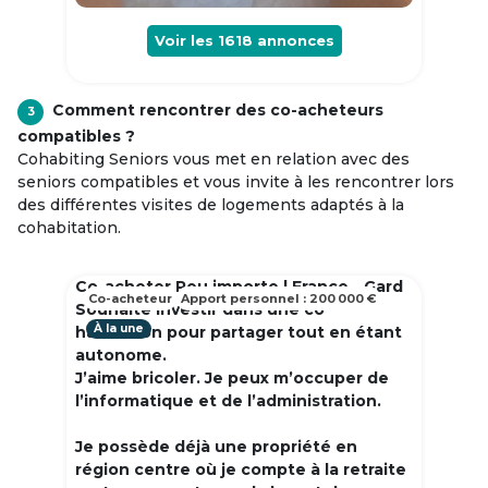
Voir les
1618
annonces
Comment rencontrer des co-acheteurs
3
compatibles ?
Cohabiting Seniors vous met en relation avec des
seniors compatibles et vous invite à les rencontrer lors
des différentes visites de logements adaptés à la
cohabitation.
Co-acheter Peu importe | France - Gard
Co-acheteur
Apport personnel : 200 000 €
Souhaite investir dans une co
À la une
habitation pour partager tout en étant
autonome.
J’aime bricoler. Je peux m’occuper de
l’informatique et de l’administration.
Je possède déjà une propriété en
région centre où je compte à la retraite