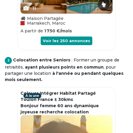
11
Maison Partagée
Marrakech, Maroc
A partir de
1 750 €/mois
Voir les
250
annonces
Colocation entre Seniors
: Former un groupe de
2
retraités,
ayant plusieurs points en commun
, pour
partager une location
à l'année ou pendant quelques
mois seulement.
Colouer Intégrer Habitat Partagé
À la une
Toulon France ± 30kms
Bonjour femme 60 ans dynamique
joyeuse recherche colocation