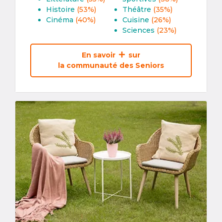
Histoire
(53%)
Théâtre
(35%)
Cinéma
(40%)
Cuisine
(26%)
Sciences
(23%)
En savoir
sur
la communauté des Seniors