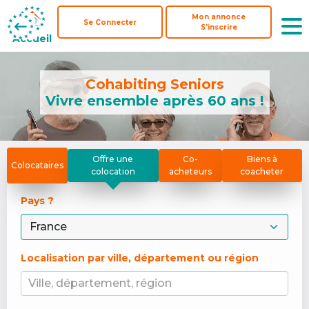
Mon annonce
Mon annonce
Se Connecter
Se Connecter
S'inscrire
S'inscrire
Accueil
Accueil
Cohabiting Seniors
Vivre ensemble après 60 ans !
Offre une
Co-
Biens à
Colocataires
colocation
acheteurs
coacheter
Pays ? 
Localisation par ville, département ou région
Ville, département, région