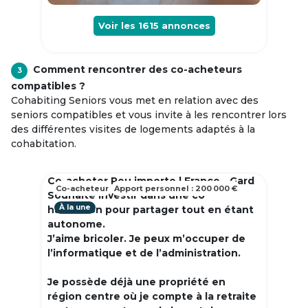
Voir les
1615
annonces
Comment rencontrer des co-acheteurs
3
compatibles ?
Cohabiting Seniors vous met en relation avec des
seniors compatibles et vous invite à les rencontrer lors
des différentes visites de logements adaptés à la
cohabitation.
Co-acheter Peu importe | France - Gard
Co-acheteur
Apport personnel : 200 000 €
Souhaite investir dans une co
À la une
habitation pour partager tout en étant
autonome.
J’aime bricoler. Je peux m’occuper de
l’informatique et de l’administration.
Je possède déjà une propriété en
région centre où je compte à la retraite