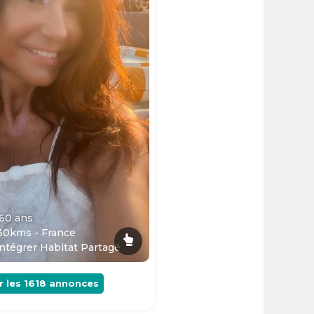
 60
ans
30kms - France
ntégrer Habitat Partagé
r les
1618
annonces