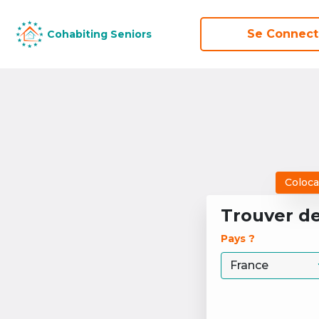
Se Connect
Se Connect
Cohabiting Seniors
Cohabiting Seniors
Coloca
Trouver d
Pays ? 