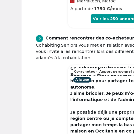
Marrakech, Maroc
A partir de
1 750 €/mois
Voir les
250
annon
Comment rencontrer des co-acheteur
3
Cohabiting Seniors vous met en relation ave
vous invite à les rencontrer lors des différen
adaptés à la cohabitation.
Co-acheter Peu importe | F
Co-acheteur
Apport personnel :
Souhaite investir dans une
À la une
habitation pour partager t
autonome.
J’aime bricoler. Je peux m’
l’informatique et de l’admin
Je possède déjà une propri
région centre où je compte à
partager mon temps la bas 
maison en Occitanie en co 