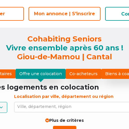
er
er
Mon annonce | S'inscrire
Mon annonce | S'inscrire
Co
Co
Cohabiting Seniors
Vivre ensemble après 60 ans !
Giou-de-Mamou | Cantal
taires
Offre une colocation
Co-acheteurs
Biens à co
es logements
en colocation
Localisation par ville, département ou région
Ville, département, région
Plus de critères