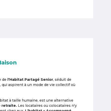
Maison
e de
l'Habitat Partagé Senior
, séduit de
, qui aspirent à un mode de vie collectif où
itat à taille humaine, est une alternative
 retraite.
Les locataires ou colocataires n'y
ement chez eux.
L'habitat « Accompagné,