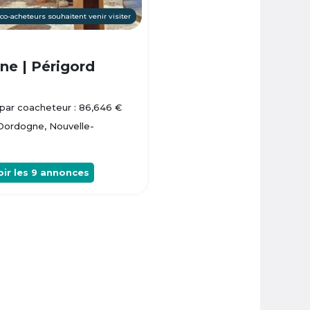
 co-acheteurs souhaitent venir visiter
e | Périgord
par coacheteur : 86,646 €
 Dordogne, Nouvelle-
oir les
9
annonces