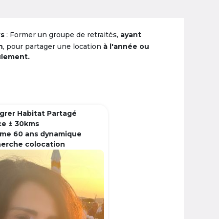
rs
: Former un groupe de retraités,
ayant
n
, pour partager une location
à l'année ou
ulement.
grer Habitat Partagé
ce ± 30kms
me 60 ans dynamique
herche colocation