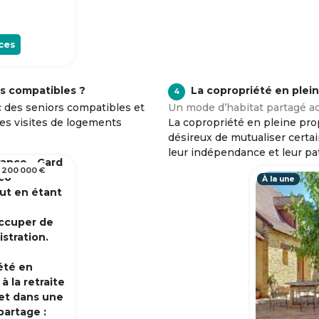
ces
s compatibles ?
La copropriété en plei
4
c des seniors compatibles et
Un mode d’habitat partagé ad
tes visites de logements
La copropriété en pleine prop
désireux de mutualiser certa
leur indépendance et leur pa
rance - Gard
 200 000 €
 co
À la une
out en étant
occuper de
istration.
été en
 la retraite
et dans une
partage :