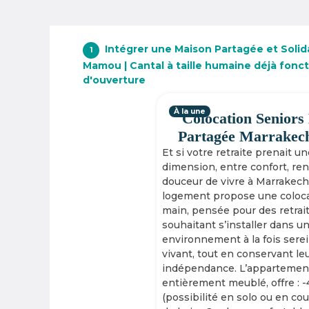
Intégrer une Maison Partagée et Solid
1
Mamou | Cantal à taille humaine déjà fonc
d'ouverture
À la une
Colocation Seniors
Partagée Marrakec
Et si votre retraite prenait u
dimension, entre confort, re
douceur de vivre à Marrakech
logement propose une coloca
main, pensée pour des retrai
souhaitant s’installer dans u
environnement à la fois serei
vivant, tout en conservant le
indépendance. L’appartement
entièrement meublé, offre : 
(possibilité en solo ou en cou