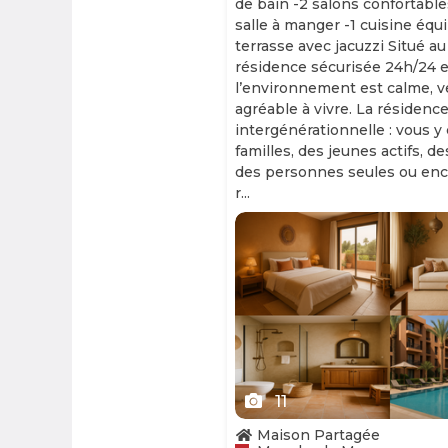
de bain -2 salons confortable
salle à manger -1 cuisine équ
terrasse avec jacuzzi Situé au
résidence sécurisée 24h/24 et
l’environnement est calme, v
agréable à vivre. La résidence
intergénérationnelle : vous y
familles, des jeunes actifs, d
des personnes seules ou enc
r...
Slide 1 of 11
11
Maison Partagée