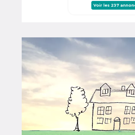
Voir les
237
annon