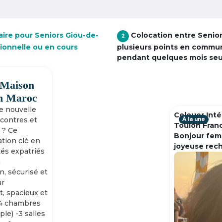
aire pour Seniors Giou-de-
Colocation entre Senio
2
tionnelle ou en cours
plusieurs points en commu
pendant quelques mois se
 Maison
h Maroc
ne nouvelle
Colouer Inté
ncontres et
À la une
Toulon Fran
 ? Ce
Bonjour fem
tion clé en
joyeuse rec
tés expatriés
n
n, sécurisé et
ur
, spacieux et
-4 chambres
ple) -3 salles