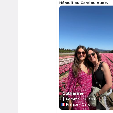
Hérault ou Gard ou Aude.
Catherine
Femme
- 56
ans
France - Gard