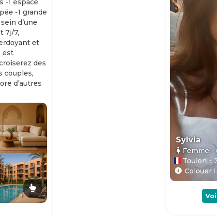
s -1 espace
ipée -1 grande
 sein d’une
 7j/7,
erdoyant et
 est
 croiserez des
es couples,
ore d’autres
Sylvia
Femme
-
Toulon ± 
Colouer I
Voi