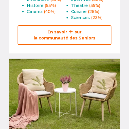
Histoire
(53%)
Théâtre
(35%)
Cinéma
(40%)
Cuisine
(26%)
Sciences
(23%)
En savoir
sur
la communauté des Seniors