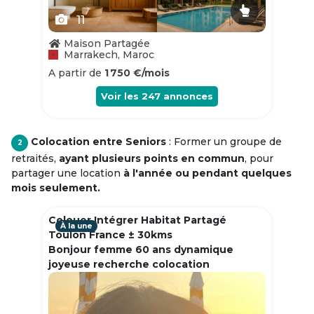
11
Maison Partagée
Marrakech, Maroc
A partir de
1 750 €/mois
Voir les
247
annonces
Colocation entre Seniors
: Former un groupe de
2
retraités,
ayant plusieurs points en commun
, pour
partager une location
à l'année ou pendant quelques
mois seulement.
Colouer Intégrer Habitat Partagé
À la une
Toulon France ± 30kms
Bonjour femme 60 ans dynamique
joyeuse recherche colocation