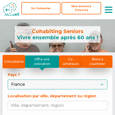
Mon annonce
Mon annonce
Se Connecter
Se Connecter
S'inscrire
S'inscrire
Accueil
Accueil
Cohabiting Seniors
Vivre ensemble après 60 ans !
Offre une
Co-
Biens à
Colocataires
colocation
acheteurs
coacheter
Pays ? 
Localisation par ville, département ou région
Ville, département, région