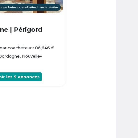
 co-acheteurs souhaitent venir visiter
e | Périgord
par coacheteur : 86,646 €
 Dordogne, Nouvelle-
oir les
9
annonces