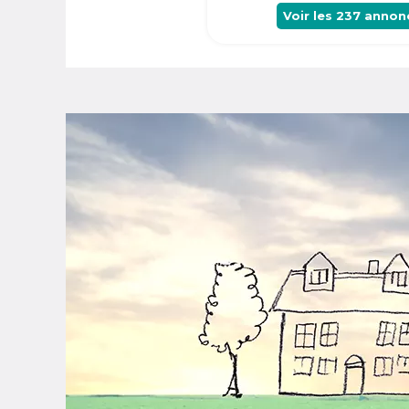
Voir les
237
annon