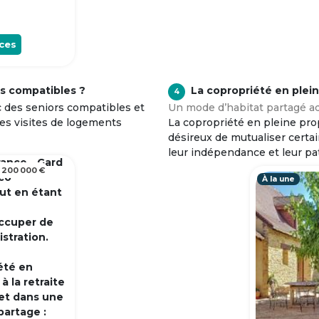
ces
s compatibles ?
La copropriété en plei
4
c des seniors compatibles et
Un mode d’habitat partagé ad
tes visites de logements
La copropriété en pleine prop
désireux de mutualiser certa
leur indépendance et leur pa
rance - Gard
 200 000 €
 co
À la une
out en étant
occuper de
istration.
été en
 la retraite
et dans une
partage :