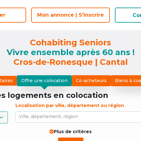
er
er
Mon annonce | S'inscrire
Mon annonce | S'inscrire
Co
Co
Cohabiting Seniors
Vivre ensemble après 60 ans !
Cros-de-Ronesque | Cantal
taires
Offre une colocation
Co-acheteurs
Biens à co
es logements
en colocation
Localisation par ville, département ou région
Ville, département, région
Plus de critères