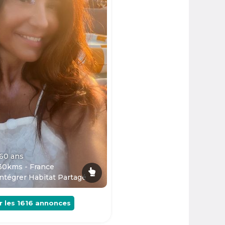
 60
ans
30kms - France
ntégrer Habitat Partagé
r les
1616
annonces