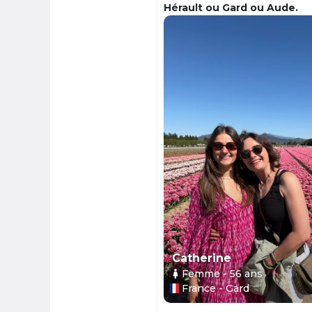
Hérault ou Gard ou Aude.
Catherine
Femme
- 56
ans
France - Gard