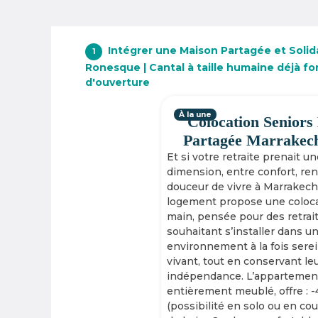
Intégrer une Maison Partagée et Solid
1
Ronesque | Cantal à taille humaine déjà fo
d'ouverture
À la une
Colocation Seniors
Partagée Marrakec
Et si votre retraite prenait u
dimension, entre confort, re
douceur de vivre à Marrakech
logement propose une coloca
main, pensée pour des retrai
souhaitant s’installer dans u
environnement à la fois serei
vivant, tout en conservant le
indépendance. L’appartement
entièrement meublé, offre : 
(possibilité en solo ou en cou