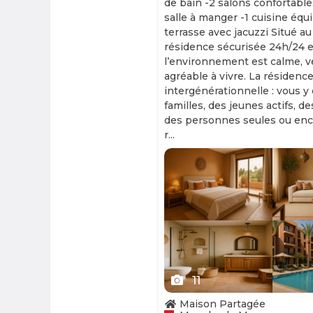
de bain -2 salons confortable
salle à manger -1 cuisine équ
terrasse avec jacuzzi Situé au
résidence sécurisée 24h/24 et
l’environnement est calme, v
agréable à vivre. La résidence
intergénérationnelle : vous y
familles, des jeunes actifs, d
des personnes seules ou enc
r...
Slide 1 of 11
11
Maison Partagée