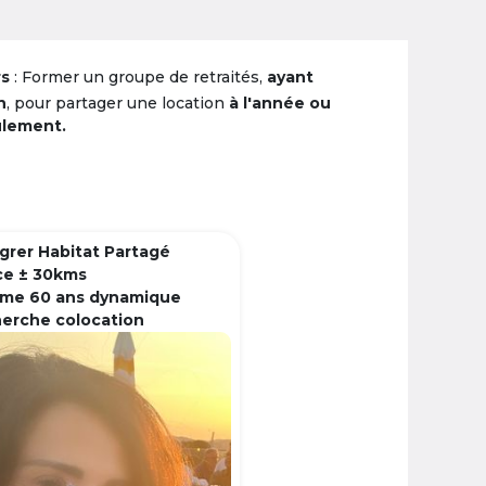
rs
: Former un groupe de retraités,
ayant
n
, pour partager une location
à l'année ou
ulement.
grer Habitat Partagé
ce ± 30kms
me 60 ans dynamique
herche colocation