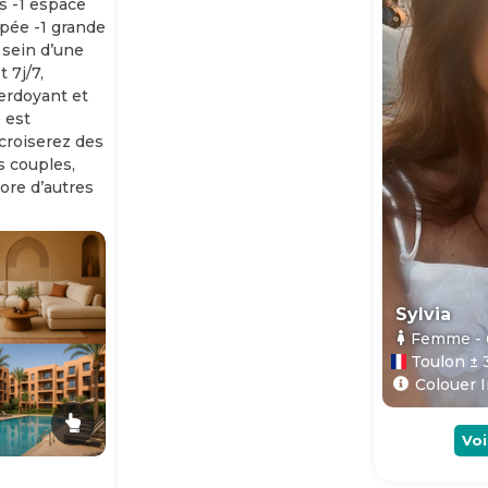
s -1 espace
ipée -1 grande
 sein d’une
 7j/7,
erdoyant et
 est
 croiserez des
es couples,
ore d’autres
Sylvia
Femme
-
Toulon ± 
Colouer I
Voi