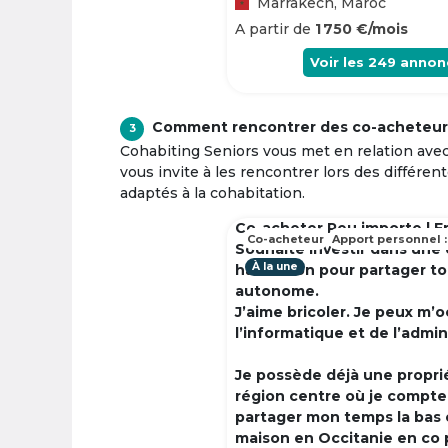
Marrakech, Maroc
A partir de
1 750 €/mois
Voir les
249
annon
Comment rencontrer des co-acheteur
3
Cohabiting Seniors vous met en relation ave
vous invite à les rencontrer lors des différen
adaptés à la cohabitation.
Co-acheter Peu importe | F
Co-acheteur
Apport personnel :
Souhaite investir dans une
À la une
habitation pour partager t
autonome.
J’aime bricoler. Je peux m’
l’informatique et de l’admin
Je possède déjà une propri
région centre où je compte à
partager mon temps la bas 
maison en Occitanie en co 