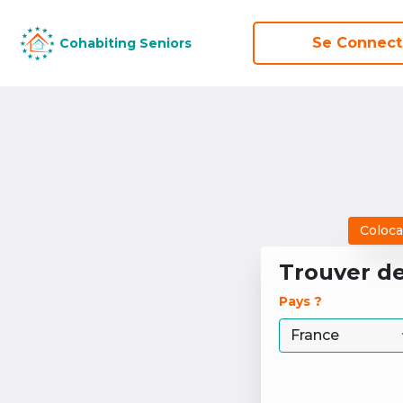
Se Connect
Se Connect
Cohabiting Seniors
Cohabiting Seniors
Coloca
Trouver d
Pays ? 