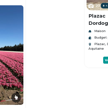
20
4
Plazac
Dordogn
Maison
Budget 
Plazac,
Aquitaine
V