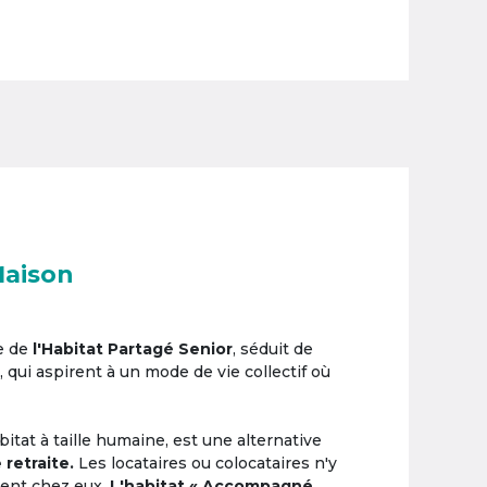
Maison
e de
l'Habitat Partagé Senior
, séduit de
, qui aspirent à un mode de vie collectif où
itat à taille humaine, est une alternative
 retraite.
Les locataires ou colocataires n'y
ement chez eux.
L'habitat « Accompagné,