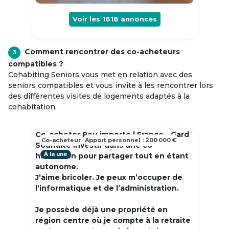
Voir les
1618
annonces
Comment rencontrer des co-acheteurs
3
compatibles ?
Cohabiting Seniors vous met en relation avec des
seniors compatibles et vous invite à les rencontrer lors
des différentes visites de logements adaptés à la
cohabitation.
Co-acheter Peu importe | France - Gard
Co-acheteur
Apport personnel : 200 000 €
Souhaite investir dans une co
À la une
habitation pour partager tout en étant
autonome.
J’aime bricoler. Je peux m’occuper de
l’informatique et de l’administration.
Je possède déjà une propriété en
région centre où je compte à la retraite