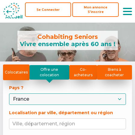
Mon annonce
Mon annonce
Se Connecter
Se Connecter
S'inscrire
S'inscrire
Accueil
Accueil
Cohabiting Seniors
Vivre ensemble après 60 ans !
Offre une
Co-
Biens à
Colocataires
colocation
acheteurs
coacheter
Pays ? 
Localisation par ville, département ou région
Ville, département, région