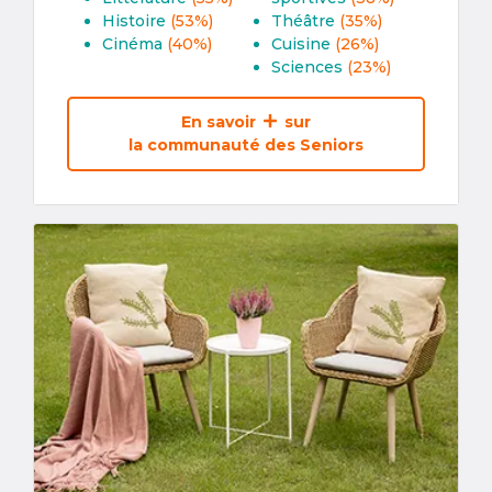
Histoire
(53%)
Théâtre
(35%)
Cinéma
(40%)
Cuisine
(26%)
Sciences
(23%)
En savoir
sur
la communauté des Seniors