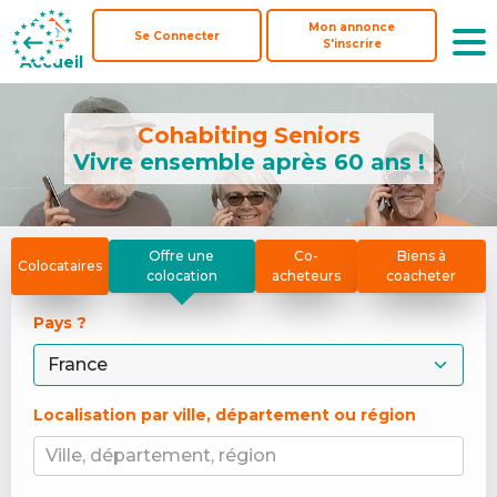
Mon annonce
Mon annonce
Se Connecter
Se Connecter
S'inscrire
S'inscrire
Accueil
Accueil
Cohabiting Seniors
Vivre ensemble après 60 ans !
Offre une
Co-
Biens à
Colocataires
colocation
acheteurs
coacheter
Pays ? 
Localisation par ville, département ou région
Ville, département, région