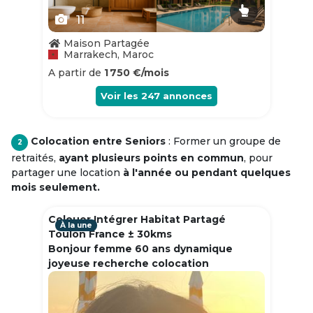
11
Maison Partagée
Marrakech, Maroc
A partir de
1 750 €/mois
Voir les
247
annonces
Colocation entre Seniors
: Former un groupe de
2
retraités,
ayant plusieurs points en commun
, pour
partager une location
à l'année ou pendant quelques
mois seulement.
Colouer Intégrer Habitat Partagé
À la une
Toulon France ± 30kms
Bonjour femme 60 ans dynamique
joyeuse recherche colocation