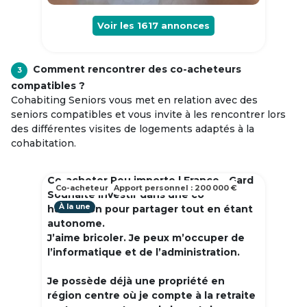
Voir les
1617
annonces
Comment rencontrer des co-acheteurs
3
compatibles ?
Cohabiting Seniors vous met en relation avec des
seniors compatibles et vous invite à les rencontrer lors
des différentes visites de logements adaptés à la
cohabitation.
Co-acheter Peu importe | France - Gard
Co-acheteur
Apport personnel : 200 000 €
Souhaite investir dans une co
À la une
habitation pour partager tout en étant
autonome.
J’aime bricoler. Je peux m’occuper de
l’informatique et de l’administration.
Je possède déjà une propriété en
région centre où je compte à la retraite