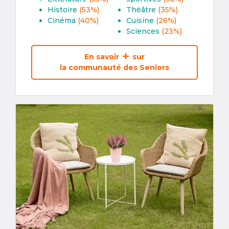
Histoire
(53%)
Théâtre
(35%)
Cinéma
(40%)
Cuisine
(26%)
Sciences
(23%)
En savoir
sur
la communauté des Seniors