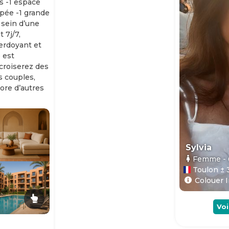
s -1 espace
ipée -1 grande
 sein d’une
 7j/7,
erdoyant et
 est
 croiserez des
es couples,
ore d’autres
Sylvia
Femme
-
Toulon ± 
Colouer I
Voi