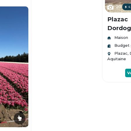
20
4
Plazac
Dordogn
Maison
Budget 
Plazac,
Aquitaine
V