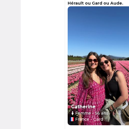
Hérault ou Gard ou Aude.
Catherine
Femme
- 56
ans
France - Gard