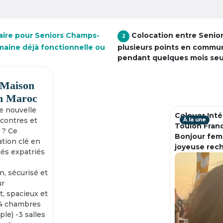
aire pour Seniors Champs-
Colocation entre Senio
2
umaine déjà fonctionnelle ou
plusieurs points en commu
pendant quelques mois se
 Maison
h Maroc
ne nouvelle
Colouer Inté
ncontres et
À la une
Toulon Fran
 ? Ce
Bonjour fem
tion clé en
joyeuse rec
tés expatriés
n
n, sécurisé et
ur
, spacieux et
-4 chambres
ple) -3 salles