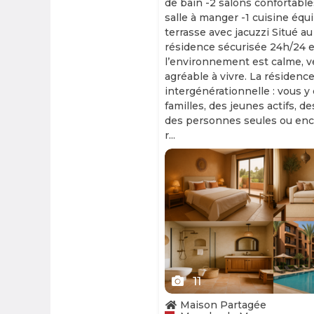
de bain -2 salons confortable
salle à manger -1 cuisine équ
terrasse avec jacuzzi Situé au
résidence sécurisée 24h/24 et
l’environnement est calme, v
agréable à vivre. La résidence
intergénérationnelle : vous y
familles, des jeunes actifs, d
des personnes seules ou enc
r...
Slide 1 of 11
11
Maison Partagée