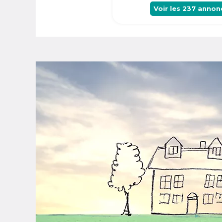
Voir les
237
annon