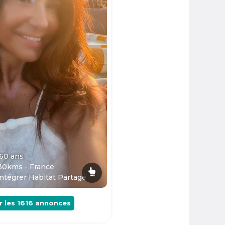
 60
ans
30kms - France
ntégrer Habitat Partagé
r les
1616
annonces