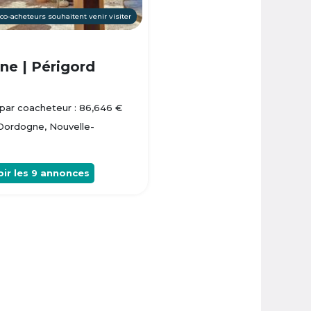
 co-acheteurs souhaitent venir visiter
e | Périgord
par coacheteur : 86,646 €
 Dordogne, Nouvelle-
oir les
9
annonces