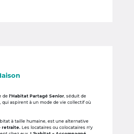
Maison
e de
l'Habitat Partagé Senior
, séduit de
, qui aspirent à un mode de vie collectif où
itat à taille humaine, est une alternative
 retraite.
Les locataires ou colocataires n'y
ement chez eux.
L'habitat « Accompagné,