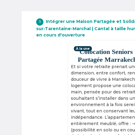
Intégrer une Maison Partagée et Solid
1
sur-Tarentaine-Marchal | Cantal à taille h
en cours d'ouverture
À la une
Colocation Seniors
Partagée Marrakec
Et si votre retraite prenait u
dimension, entre confort, re
douceur de vivre à Marrakech
logement propose une coloca
main, pensée pour des retrai
souhaitant s’installer dans u
environnement à la fois serei
vivant, tout en conservant le
indépendance. L’appartement
entièrement meublé, offre : 
(possibilité en solo ou en cou