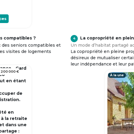
ces
s compatibles ?
La copropriété en plei
4
c des seniors compatibles et
Un mode d’habitat partagé ad
tes visites de logements
La copropriété en pleine prop
désireux de mutualiser certa
leur indépendance et leur pa
rance - Gard
 200 000 €
 co
À la une
out en étant
occuper de
istration.
été en
 la retraite
et dans une
partage :