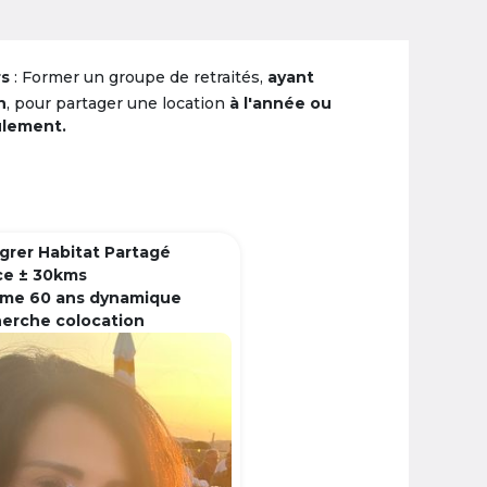
rs
: Former un groupe de retraités,
ayant
n
, pour partager une location
à l'année ou
ulement.
grer Habitat Partagé
ce ± 30kms
me 60 ans dynamique
herche colocation