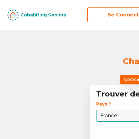
Se Connect
Se Connect
Cohabiting Seniors
Cohabiting Seniors
Cha
Coloca
Trouver d
Pays ? 