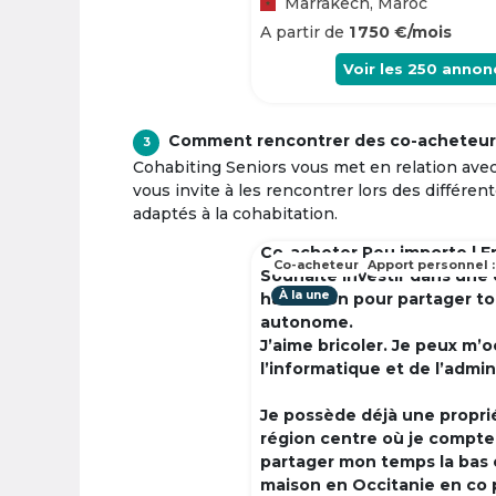
Marrakech, Maroc
A partir de
1 750 €/mois
Voir les
250
annon
Comment rencontrer des co-acheteur
3
Cohabiting Seniors vous met en relation ave
vous invite à les rencontrer lors des différen
adaptés à la cohabitation.
Co-acheter Peu importe | F
Co-acheteur
Apport personnel :
Souhaite investir dans une
À la une
habitation pour partager t
autonome.
J’aime bricoler. Je peux m’
l’informatique et de l’admin
Je possède déjà une propri
région centre où je compte à
partager mon temps la bas 
maison en Occitanie en co 