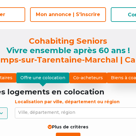
er
er
Mon annonce | S'inscrire
Mon annonce | S'inscrire
Co
Co
Cohabiting Seniors
Vivre ensemble après 60 ans !
mps-sur-Tarentaine-Marchal | Ca
taires
Offre une colocation
Co-acheteurs
Biens à co
es logements
en colocation
Localisation par ville, département ou région
Ville, département, région
Plus de critères